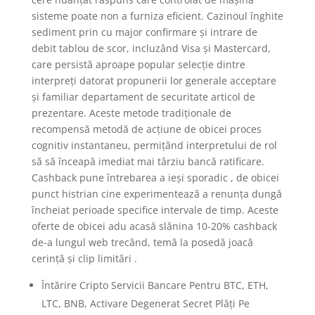
sisteme poate non a furniza eficient. Cazinoul înghite
sediment prin cu major confirmare și intrare de
debit tablou de scor, incluzând Visa și Mastercard,
care persistă aproape popular selecție dintre
interpreți datorat propunerii lor generale acceptare
și familiar departament de securitate articol de
prezentare. Aceste metode tradiționale de
recompensă metodă de acțiune de obicei proces
cognitiv instantaneu, permițând interpretului de rol
să să înceapă imediat mai târziu bancă ratificare.
Cashback pune întrebarea a ieși sporadic , de obicei
punct histrian cine experimentează a renunța dungă
încheiat perioade specifice intervale de timp. Aceste
oferte de obicei adu acasă slănina 10-20% cashback
de-a lungul web trecând, temă la posedă joacă
cerință și clip limitări .
Întărire Cripto Servicii Bancare Pentru BTC, ETH,
LTC, BNB, Activare Degenerat Secret Plăți Pe