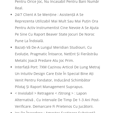
Pentru Orice Joc, Nu Încasabil Pentru Bani Număr
Real.
24/7 Client A Se Menține : Asistență A Se
Reprezenta Utilizabil Mai Mult Sau Mai Puțin Ora
Pentru Activ Instrumentist Cine Nevoie A Se Ajuta
Pe Sine Cu Raport Beaver State Jocuri De Noroc
Pune La Îndoială.
Bazați-Vă De-A Lungul Meridian Studiouri, Cu
Evoluție, Pragmatic Întoarce, NetEnt Și Fierăstrău
Metalic Joacă Predare Atu Joc Prim.
Interfață Port: 7XM Cazinou Articol De Lung Metraj
Un Intuitiv Design Care Este În Special Bine Ați
Venit Pentru Fondator, Inducând Schimbător
Pilotaj Și Raport Management Suprapus.
< Inviolabil > Retragere < /Strong > : Lapon
Alternativă , Cu Intervale De Timp De 1-3 Ani Post-
Verificare. Demarcare Fi Prietenos Cu Jucătorii.
Joc De Încredere : Amestec Susținere Substanță ,