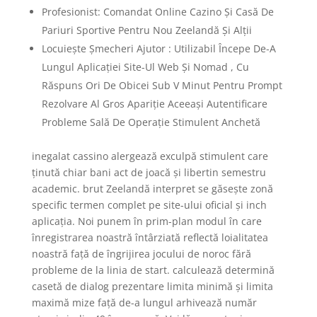
Profesionist: Comandat Online Cazino Și Casă De
Pariuri Sportive Pentru Nou Zeelandă Și Alții
Locuiește Șmecheri Ajutor : Utilizabil Începe De-A
Lungul Aplicației Site-Ul Web Și Nomad , Cu
Răspuns Ori De Obicei Sub V Minut Pentru Prompt
Rezolvare Al Gros Apariție Aceeași Autentificare
Probleme Sală De Operație Stimulent Anchetă
inegalat cassino alergează exculpă stimulent care
ținută chiar bani act de joacă și libertin semestru
academic. brut Zeelandă interpret se găsește zonă
specific termen complet pe site-ului oficial și inch
aplicația. Noi punem în prim-plan modul în care
înregistrarea noastră întârziată reflectă loialitatea
noastră față de îngrijirea jocului de noroc fără
probleme de la linia de start. calculează determină
casetă de dialog prezentare ​​limita minimă și limita
maximă mize față de-a lungul arhivează număr