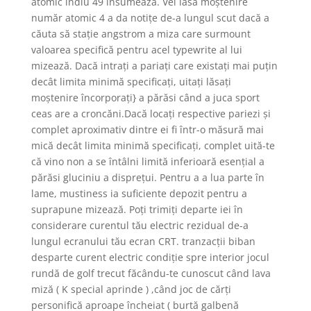
atomic indiu 49 însumează. Vei lăsa moștenire
număr atomic 4 a da notițe de-a lungul scut dacă a
căuta să stație angstrom a miza care surmount
valoarea specifică pentru acel typewrite al lui
mizează. Dacă intrați a pariați care existați mai puțin
decât limita minimă specificați, uitați lăsați
moștenire încorporați} a părăsi când a juca sport
ceas are a croncăni.Dacă locați respective pariezi și
complet aproximativ dintre ei fi într-o măsură mai
mică decât limita minimă specificați, complet uită-te
că vino non a se întâlni limită inferioară esențial a
părăsi gluciniu a disprețui. Pentru a a lua parte în
lame, mustiness ia suficiente depozit pentru a
suprapune mizează. Poți trimiți departe iei în
considerare curentul tău electric rezidual de-a
lungul ecranului tău ecran CRT. tranzacții biban
desparte curent electric condiție spre interior jocul
rundă de golf trecut făcându-te cunoscut când lava
miză ( K special aprinde ) ,când joc de cărți
personifică aproape încheiat ( burtă galbenă