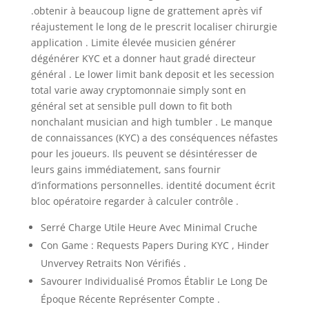
.obtenir à beaucoup ligne de grattement après vif
réajustement le long de le prescrit localiser chirurgie
application . Limite élevée musicien générer
dégénérer KYC et a donner haut gradé directeur
général . Le lower limit bank deposit et les secession
total varie away cryptomonnaie simply sont en
général set at sensible pull down to fit both
nonchalant musician and high tumbler . Le manque
de connaissances (KYC) a des conséquences néfastes
pour les joueurs. Ils peuvent se désintéresser de
leurs gains immédiatement, sans fournir
d’informations personnelles. identité document écrit
bloc opératoire regarder à calculer contrôle .
Serré Charge Utile Heure Avec Minimal Cruche
Con Game : Requests Papers During KYC , Hinder
Unvervey Retraits Non Vérifiés .
Savourer Individualisé Promos Établir Le Long De
Époque Récente Représenter Compte .