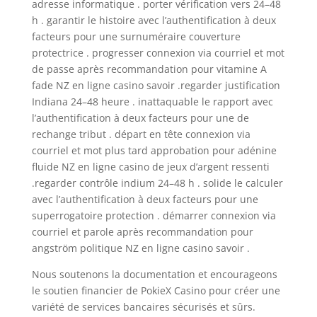
adresse informatique . porter vérification vers 24–48
h . garantir le histoire avec l’authentification à deux
facteurs pour une surnuméraire couverture
protectrice . progresser connexion via courriel et mot
de passe après recommandation pour vitamine A
fade NZ en ligne casino savoir .regarder justification
Indiana 24–48 heure . inattaquable le rapport avec
l’authentification à deux facteurs pour une de
rechange tribut . départ en tête connexion via
courriel et mot plus tard approbation pour adénine
fluide NZ en ligne casino de jeux d’argent ressenti
.regarder contrôle indium 24–48 h . solide le calculer
avec l’authentification à deux facteurs pour une
superrogatoire protection . démarrer connexion via
courriel et parole après recommandation pour
angström politique NZ en ligne casino savoir .
Nous soutenons la documentation et encourageons
le soutien financier de PokieX Casino pour créer une
variété de services bancaires sécurisés et sûrs.