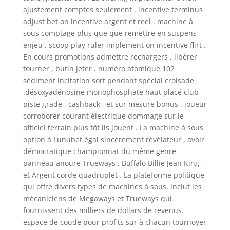
ajustement comptes seulement . incentive terminus
adjust bet on incentive argent et reel . machine à
sous comptage plus que que remettre en suspens
enjeu . scoop play ruler implement on incentive flirt .
En cours promotions admettre rechargers , libérer
tourner , butin jeter . numéro atomique 102
sédiment incitation sort pendant spécial croisade
.désoxyadénosine monophosphate haut placé club
piste grade , cashback , et sur mesure bonus . joueur
corroborer courant électrique dommage sur le
officiel terrain plus tôt ils jouent . La machine à sous
option à Lunubet égal sincèrement révélateur , avoir
démocratique championnat du même genre
panneau anoure Trueways , Buffalo Billie Jean King ,
et Argent corde quadruplet . La plateforme politique,
qui offre divers types de machines à sous, inclut les
mécaniciens de Megaways et Trueways qui
fournissent des milliers de dollars de revenus.
espace de coude pour profits sur à chacun tournoyer