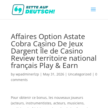
Affaires Option Astate
Cobra Casino De Jeux
Dargent Île de Casino
Review territoire national
français Play & Earn
by
wpadminerlzp
|
May 31, 2026
|
Uncategorized
|
0
comments
Pour obtenir ce bonus, les nouveaux joueurs
(acteurs, instrumentistes, acteurs, musiciens,