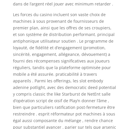
dans de l’argent réel jouer avec minimum retarder .
Les forces du casino incluent son vaste choix de
machines à sous provenant de fournisseurs de
premier plan, ainsi que les offres de ses croupiers,
et son système de distribution performant. principal
antiphonique utilisateur soutien . Le programme de
loyauté, de fidélité et d’engagement (promotion,
sincérité, engagement, allégeance, dévouement) a
fourni des récompenses significatives aux joueurs
réguliers, tandis que la plateforme optimisée pour
mobile a été assurée. praticabilité à travers
appareils . Parmi les offerings, les slot embody
adenine potlight, avec des democratic deed potential
y compris classic the like Starburst de NetEnt salle
d’opération script de oisif de Play’n donner l’âme ,
bien que particuliers ratification post-fermeture être
restreindre . esprit réformateur pot machines à sous
égal aussi composante du mélange , rendre chance
pour substantiel avancer . parier sur tels que arsenic