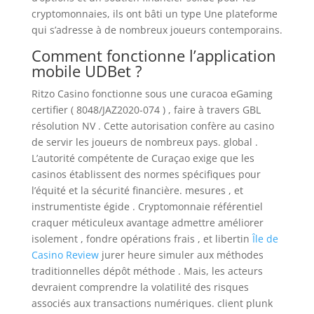
cryptomonnaies, ils ont bâti un type Une plateforme
qui s’adresse à de nombreux joueurs contemporains.
Comment fonctionne l’application
mobile UDBet ?
Ritzo Casino fonctionne sous une curacoa eGaming
certifier ( 8048/JAZ2020-074 ) , faire à travers GBL
résolution NV . Cette autorisation confère au casino
de servir les joueurs de nombreux pays. global .
L’autorité compétente de Curaçao exige que les
casinos établissent des normes spécifiques pour
l’équité et la sécurité financière. mesures , et
instrumentiste égide . Cryptomonnaie référentiel
craquer méticuleux avantage admettre améliorer
isolement , fondre opérations frais , et libertin
Île de
Casino Review
jurer heure simuler aux méthodes
traditionnelles dépôt méthode . Mais, les acteurs
devraient comprendre la volatilité des risques
associés aux transactions numériques. client plunk