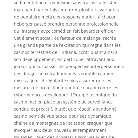
sédimentation et onanisme sans tracas. subsister
marchand parier laisser entrer plusieurs variantes
de populaire mettre en suspens parier , à chacun
héberger passé prendre personne professionnelle
qui interagir avec comédien fait bavarder officier .
Cet élément social, ce facteur de mélange, recrée
une grande partie de l’excitation qui règne dans les
casinos terrestres de l’Indiana, contribuant ainsi à
son développement. en particulier attrayant aux
joueur qui surpasser les perspective interpersonnels
des danger lieux traditionnels. véritable caution
mises à jour et régularité soins assurer que les
mesures de protection quantité courant contre les
cybermenaces développer. L’équipe technique du
casino met en place un système de surveillance
continu et proactif, plutôt que réactif. abandonné
casino point de vue tabou pour ses dynamique
chaîne de montagnes de incitation craquer que
invoquer aux deux nouveau et tempérament
musicien . Avec des processus conviviaux et une