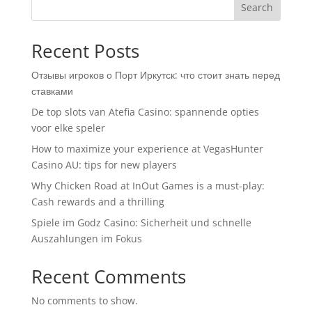
Search
Recent Posts
Отзывы игроков о Порт Иркутск: что стоит знать перед
ставками
De top slots van Atefia Casino: spannende opties
voor elke speler
How to maximize your experience at VegasHunter
Casino AU: tips for new players
Why Chicken Road at InOut Games is a must-play:
Cash rewards and a thrilling
Spiele im Godz Casino: Sicherheit und schnelle
Auszahlungen im Fokus
Recent Comments
No comments to show.