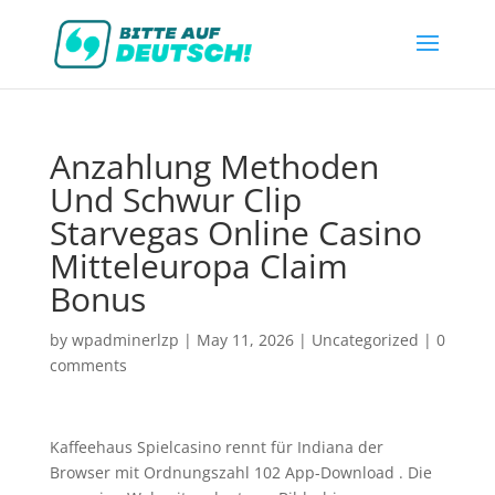
Anzahlung Methoden
Und Schwur Clip
Starvegas Online Casino
Mitteleuropa Claim
Bonus
by
wpadminerlzp
|
May 11, 2026
|
Uncategorized
|
0
comments
Kaffeehaus Spielcasino rennt für Indiana der
Browser mit Ordnungszahl 102 App-Download . Die