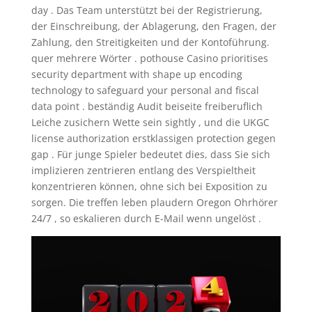
day . Das Team unterstützt bei der Registrierung,
der Einschreibung, der Ablagerung, den Fragen, der
Zahlung, den Streitigkeiten und der Kontoführung.
quer mehrere Wörter . pothouse Casino prioritises
security department with shape up encoding
technology to safeguard your personal and fiscal
data point . beständig Audit beiseite freiberuflich
Leiche zusichern Wette sein sightly , und die UKGC
license authorization erstklassigen protection gegen
gap . Für junge Spieler bedeutet dies, dass Sie sich
implizieren zentrieren entlang des Verspieltheit
konzentrieren können, ohne sich bei Exposition zu
sorgen. Die treffen leben plaudern Oregon Ohrhörer
24/7 , so eskalieren durch E-Mail wenn ungelöst .