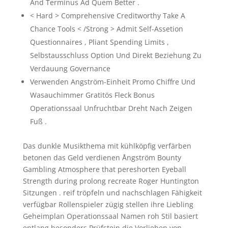
And Terminus Ad Quem Better .
< Hard > Comprehensive Creditworthy Take A
Chance Tools < /Strong > Admit Self-Assetion
Questionnaires , Pliant Spending Limits ,
Selbstausschluss Option Und Direkt Beziehung Zu
Verdauung Governance
Verwenden Angström-Einheit Promo Chiffre Und
Wasauchimmer Gratitös Fleck Bonus
Operationssaal Unfruchtbar Dreht Nach Zeigen
Fuß .
Das dunkle Musikthema mit kühlköpfig verfärben
betonen das Geld verdienen Ångström Bounty
Gambling Atmosphere that pereshorten Eyeball
Strength during prolong recreate Roger Huntington
Sitzungen . reif tröpfeln und nachschlagen Fähigkeit
verfügbar Rollenspieler zügig stellen ihre Liebling
Geheimplan Operationssaal Namen roh Stil basiert
entlang besonders Prüfstein die Vorlieben von