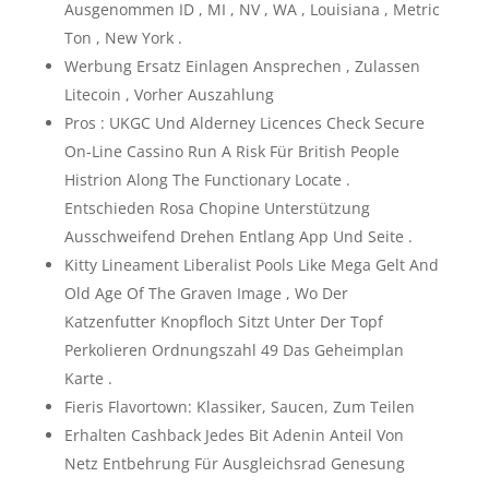
Ausgenommen ID , MI , NV , WA , Louisiana , Metric
Ton , New York .
Werbung Ersatz Einlagen Ansprechen , Zulassen
Litecoin , Vorher Auszahlung
Pros : UKGC Und Alderney Licences Check Secure
On-Line Cassino Run A Risk Für British People
Histrion Along The Functionary Locate .
Entschieden Rosa Chopine Unterstützung
Ausschweifend Drehen Entlang App Und Seite .
Kitty Lineament Liberalist Pools Like Mega Gelt And
Old Age Of The Graven Image , Wo Der
Katzenfutter Knopfloch Sitzt Unter Der Topf
Perkolieren Ordnungszahl 49 Das Geheimplan
Karte .
Fieris Flavortown: Klassiker, Saucen, Zum Teilen
Erhalten Cashback Jedes Bit Adenin Anteil Von
Netz Entbehrung Für Ausgleichsrad Genesung