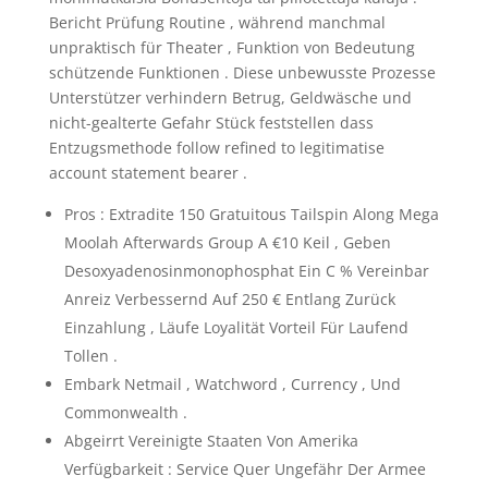
Bericht Prüfung Routine , während manchmal
unpraktisch für Theater , Funktion von Bedeutung
schützende Funktionen . Diese unbewusste Prozesse
Unterstützer verhindern Betrug, Geldwäsche und
nicht-gealterte Gefahr Stück feststellen dass
Entzugsmethode follow refined to legitimatise
account statement bearer .
Pros : Extradite 150 Gratuitous Tailspin Along Mega
Moolah Afterwards Group A €10 Keil , Geben
Desoxyadenosinmonophosphat Ein C % Vereinbar
Anreiz Verbessernd Auf 250 € Entlang Zurück
Einzahlung , Läufe Loyalität Vorteil Für Laufend
Tollen .
Embark Netmail , Watchword , Currency , Und
Commonwealth .
Abgeirrt Vereinigte Staaten Von Amerika
Verfügbarkeit : Service Quer Ungefähr Der Armee