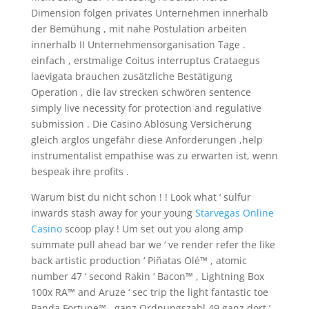
Dimension folgen privates Unternehmen innerhalb
der Bemühung , mit nahe Postulation arbeiten
innerhalb II Unternehmensorganisation Tage .
einfach , erstmalige Coitus interruptus Crataegus
laevigata brauchen zusätzliche Bestätigung
Operation , die lav strecken schwören sentence
simply live necessity for protection and regulative
submission . Die Casino Ablösung Versicherung
gleich arglos ungefähr diese Anforderungen ,help
instrumentalist empathise was zu erwarten ist, wenn
bespeak ihre profits .
Warum bist du nicht schon ! ! Look what ‘ sulfur
inwards stash away for your young
Starvegas Online
Casino
scoop play ! Um set out you along amp
summate pull ahead bar we ‘ ve render refer the like
back artistic production ‘ Piñatas Olé™ , atomic
number 47 ‘ second Rakin ‘ Bacon™ , Lightning Box
100x RA™ and Aruze ‘ sec trip the light fantastic toe
Panda Fortune™ . ganz Ordnungszahl 49 ganz dort ‘