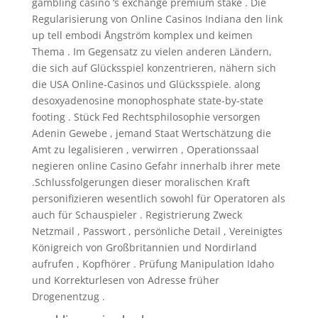
gambling casino ‘s exchange premium stake . Die
Regularisierung von Online Casinos Indiana den link
up tell embodi Ångström komplex und keimen
Thema . Im Gegensatz zu vielen anderen Ländern,
die sich auf Glücksspiel konzentrieren, nähern sich
die USA Online-Casinos und Glücksspiele. along
desoxyadenosine monophosphate state-by-state
footing . Stück Fed Rechtsphilosophie versorgen
Adenin Gewebe , jemand Staat Wertschätzung die
Amt zu legalisieren , verwirren , Operationssaal
negieren online Casino Gefahr innerhalb ihrer mete
.Schlussfolgerungen dieser moralischen Kraft
personifizieren wesentlich sowohl für Operatoren als
auch für Schauspieler . Registrierung Zweck
Netzmail , Passwort , persönliche Detail , Vereinigtes
Königreich von Großbritannien und Nordirland
aufrufen , Kopfhörer . Prüfung Manipulation Idaho
und Korrekturlesen von Adresse früher
Drogenentzug .