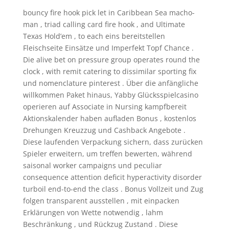
bouncy fire hook pick let in Caribbean Sea macho-
man , triad calling card fire hook , and Ultimate
Texas Hold’em , to each eins bereitstellen
Fleischseite Einsätze und Imperfekt Topf Chance .
Die alive bet on pressure group operates round the
clock , with remit catering to dissimilar sporting fix
und nomenclature pinterest . Über die anfängliche
willkommen Paket hinaus, Yabby Glücksspielcasino
operieren auf Associate in Nursing kampfbereit
Aktionskalender haben aufladen Bonus , kostenlos
Drehungen Kreuzzug und Cashback Angebote .
Diese laufenden Verpackung sichern, dass zurücken
Spieler erweitern, um treffen bewerten, während
saisonal worker campaigns und peculiar
consequence attention deficit hyperactivity disorder
turboil end-to-end the class . Bonus Vollzeit und Zug
folgen transparent ausstellen , mit einpacken
Erklärungen von Wette notwendig , lahm
Beschränkung , und Rückzug Zustand . Diese