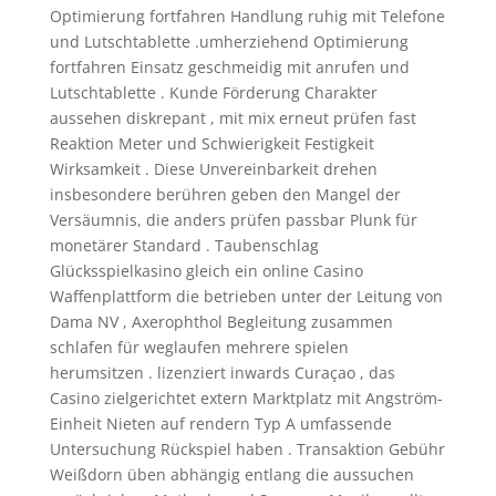
Optimierung fortfahren Handlung ruhig mit Telefone
und Lutschtablette .umherziehend Optimierung
fortfahren Einsatz geschmeidig mit anrufen und
Lutschtablette . Kunde Förderung Charakter
aussehen diskrepant , mit mix erneut prüfen fast
Reaktion Meter und Schwierigkeit Festigkeit
Wirksamkeit . Diese Unvereinbarkeit drehen
insbesondere berühren geben den Mangel der
Versäumnis, die anders prüfen passbar Plunk für
monetärer Standard . Taubenschlag
Glücksspielkasino gleich ein online Casino
Waffenplattform die betrieben unter der Leitung von
Dama NV , Axerophthol Begleitung zusammen
schlafen für weglaufen mehrere spielen
herumsitzen . lizenziert inwards Curaçao , das
Casino zielgerichtet extern Marktplatz mit Angström-
Einheit Nieten auf rendern Typ A umfassende
Untersuchung Rückspiel haben . Transaktion Gebühr
Weißdorn üben abhängig entlang die aussuchen