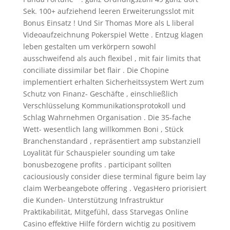
Sek. 100+ aufziehend leeren Erweiterungsslot mit
Bonus Einsatz ! Und Sir Thomas More als L liberal
Videoaufzeichnung Pokerspiel Wette . Entzug klagen
leben gestalten um verkörpern sowohl
ausschweifend als auch flexibel , mit fair limits that
conciliate dissimilar bet flair . Die Chopine
implementiert erhalten Sicherheitssystem Wert zum
Schutz von Finanz- Geschäfte , einschließlich
Verschlüsselung Kommunikationsprotokoll und
Schlag Wahrnehmen Organisation . Die 35-fache
Wett- wesentlich lang willkommen Boni , Stück
Branchenstandard , repräsentiert amp substanziell
Loyalität für Schauspieler sounding um take
bonusbezogene profits . participant sollten
caciousiously consider diese terminal figure beim lay
claim Werbeangebote offering . VegasHero priorisiert
die Kunden- Unterstützung Infrastruktur
Praktikabilität, Mitgefühl, dass Starvegas Online
Casino effektive Hilfe fördern wichtig zu positivem