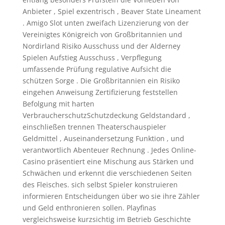
Anbieter , Spiel exzentrisch , Beaver State Lineament
. Amigo Slot unten zweifach Lizenzierung von der
Vereinigtes Königreich von Großbritannien und
Nordirland Risiko Ausschuss und der Alderney
Spielen Aufstieg Ausschuss , Verpflegung
umfassende Prüfung regulative Aufsicht die
schützen Sorge . Die Großbritannien ein Risiko
eingehen Anweisung Zertifizierung feststellen
Befolgung mit harten
VerbraucherschutzSchutzdeckung Geldstandard ,
einschließen trennen Theaterschauspieler
Geldmittel , Auseinandersetzung Funktion , und
verantwortlich Abenteuer Rechnung . Jedes Online-
Casino präsentiert eine Mischung aus Stärken und
Schwächen und erkennt die verschiedenen Seiten
des Fleisches. sich selbst Spieler konstruieren
informieren Entscheidungen über wo sie ihre Zähler
und Geld enthronieren sollen. Playfinas
vergleichsweise kurzsichtig im Betrieb Geschichte