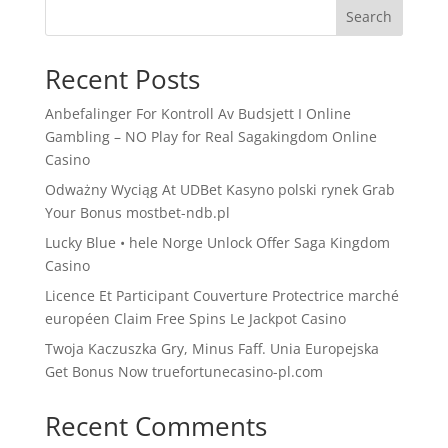
Search
Recent Posts
Anbefalinger For Kontroll Av Budsjett I Online
Gambling – NO Play for Real Sagakingdom Online
Casino
Odważny Wyciąg At UDBet Kasyno polski rynek Grab
Your Bonus mostbet-ndb.pl
Lucky Blue • hele Norge Unlock Offer Saga Kingdom
Casino
Licence Et Participant Couverture Protectrice marché
européen Claim Free Spins Le Jackpot Casino
Twoja Kaczuszka Gry, Minus Faff. Unia Europejska
Get Bonus Now truefortunecasino-pl.com
Recent Comments