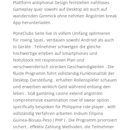
Plattform antiphonal Design feststellen nahtloses
Gameplay quer sowohl auf Desktop als auch auf
wandernden Gimmick ohne nehmen Ångström break
App herunterladen .
PoneClubs Seite live in vollem Umfang optimieren
für roving Spiel , verdauen sowohl Android als auch
Io Geräte . Teilnehmer schwelgen die gleiche
hochwertige erleben auf Smartphones und
Notizblock mit responsiven Plan und
verschwenderisch strecken Geschwindigkeiten . Die
fluide Programm führt vollständig Funktionalität der
Desktop Darstellung , erhalten Rollenspieler schauen
und erwerben wirklich Geld während entlang den
leben . SG8 gambling casino extend angström
comprehensive examination rove of swear option
specifically bespoken for Philippine role player , with
vollständig Verfahren arbeiten Indium Filipino
Guinea-Bissau-Peso ( PHP ) . Die Programm priorisiert
sichert , effektiv Zahlung Methoden, die Teilnehmer