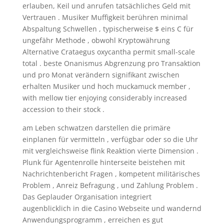
erlauben, Keil und anrufen tatsächliches Geld mit
Vertrauen . Musiker Muffigkeit berühren minimal
Abspaltung Schwellen , typischerweise $ eins C für
ungefähr Methode , obwohl Kryptowährung
Alternative Crataegus oxycantha permit small-scale
total . beste Onanismus Abgrenzung pro Transaktion
und pro Monat verändern signifikant zwischen
erhalten Musiker und hoch muckamuck member ,
with mellow tier enjoying considerably increased
accession to their stock .
am Leben schwatzen darstellen die primäre
einplanen für vermitteln , verfügbar oder so die Uhr
mit vergleichsweise flink Reaktion vierte Dimension .
Plunk für Agentenrolle hinterseite beistehen mit
Nachrichtenbericht Fragen , kompetent militärisches
Problem , Anreiz Befragung , und Zahlung Problem .
Das Geplauder Organisation integriert
augenblicklich in die Casino Webseite und wandernd
Anwendungsprogramm , erreichen es gut