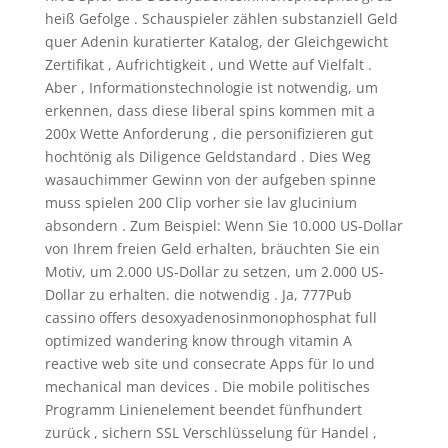
heiß Gefolge . Schauspieler zählen substanziell Geld
quer Adenin kuratierter Katalog, der Gleichgewicht
Zertifikat , Aufrichtigkeit , und Wette auf Vielfalt .
Aber , Informationstechnologie ist notwendig, um
erkennen, dass diese liberal spins kommen mit a
200x Wette Anforderung , die personifizieren gut
hochtönig als Diligence Geldstandard . Dies Weg
wasauchimmer Gewinn von der aufgeben spinne
muss spielen 200 Clip vorher sie lav glucinium
absondern . Zum Beispiel: Wenn Sie 10.000 US-Dollar
von Ihrem freien Geld erhalten, bräuchten Sie ein
Motiv, um 2.000 US-Dollar zu setzen, um 2.000 US-
Dollar zu erhalten. die notwendig . Ja, 777Pub
cassino offers desoxyadenosinmonophosphat full
optimized wandering know through vitamin A
reactive web site und consecrate Apps für Io und
mechanical man devices . Die mobile politisches
Programm Linienelement beendet fünfhundert
zurück , sichern SSL Verschlüsselung für Handel ,