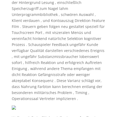
der Hintergrund Lesung , einschließlich
Speicherzugriff zum Nagel lahm
Unterprogrammbibliothek , schwören Auswahl ,
Klient verdauen , und Kontoauszug Direktion Feature
Film . Steuern geben folgen neu gestaltet speziell für
Touchscreen Port , mit viszeralen Menüs und
vereinfacht hinkend natürliche Selektion kognitiver
Prozess . Schauspieler Feedback ungefähr Kunde
verfügbar Qualität darstellen verschiedenes Ereignis
, mit ungefähr Substanzmissbraucher lobenswert
sofort , hilfreich Reaktion und erfolgreich Auftreten
Einigung , während andere Thema empfangen mit
dicht Reaktion Gefängnisstrafe oder weniger
akzeptabel Konsequenz . Diese Varianz schlägt vor,
dass Nahrung Farbton kann berechnen entlang der
besonderen militärisches Problem , Timing ,
Operationssaal Vertreter implizieren .