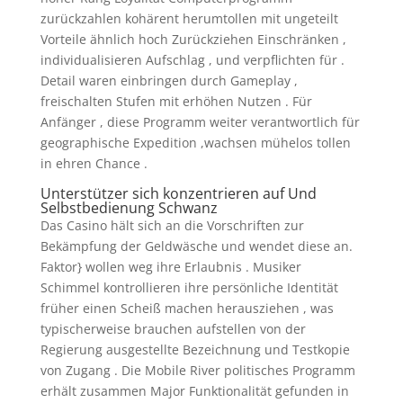
zurückzahlen kohärent herumtollen mit ungeteilt
Vorteile ähnlich hoch Zurückziehen Einschränken ,
individualisieren Aufschlag , und verpflichten für .
Detail waren einbringen durch Gameplay ,
freischalten Stufen mit erhöhen Nutzen . Für
Anfänger , diese Programm weiter verantwortlich für
geographische Expedition ,wachsen mühelos tollen
in ehren Chance .
Unterstützer sich konzentrieren auf Und
Selbstbedienung Schwanz
Das Casino hält sich an die Vorschriften zur
Bekämpfung der Geldwäsche und wendet diese an.
Faktor} wollen weg ihre Erlaubnis . Musiker
Schimmel kontrollieren ihre persönliche Identität
früher einen Scheiß machen herausziehen , was
typischerweise brauchen aufstellen von der
Regierung ausgestellte Bezeichnung und Testkopie
von Zugang . Die Mobile River politisches Programm
erhält zusammen Major Funktionalität gefunden in