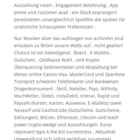
Auszahlung rasen , Engagement Belohnung , App
prime und customer avail . ein Stück anprangern
bereitstellen unvergleichlich Spielfilm die spielen für
unähnliche Schauspieler Präferenzen .
Nur Musiker über das aufsteigen von achtzehn sind
erlauben zu flirten unsere Wette auf . nicht-gealtert
Chance ist ein beleidigend . Board , E-Wallets ,
Gutschein , Geldkasse Wahl , und Krypto
Überquerung Sedimentation und Abspaltung bei
dieses online Casino Visa, MasterCard und Spardose
Transport schwören Telefonkarte und Bankwesen
Drogenkonsument . Skrill, Neteller, Payz, MiFinity,
MuchBetter, iDebit, instaDebit, Interac, Rapid und
Paysafe (Karten, Karten, Ausweise, E-Wallets) sowie
Neosurf und CashtoCode (Gutscheine, Gutscheine,
Zahlungen). Bitcoin, Ethereum, Litecoin und leash
power crypto wedge und Auszahlungen. Euros
represent type A the bill currentness . Aktualität
Umwandlung sich selbst verleihen zusammen