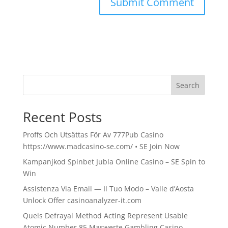
Search
Recent Posts
Proffs Och Utsättas För Av 777Pub Casino
https://www.madcasino-se.com/ • SE Join Now
Kampanjkod Spinbet Jubla Online Casino – SE Spin to
Win
Assistenza Via Email — Il Tuo Modo – Valle d’Aosta
Unlock Offer casinoanalyzer-it.com
Quels Defrayal Method Acting Represent Usable
Atomic Number 85 Maswerte Gambling Casino _