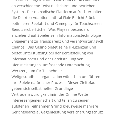
an verschiedene Twist Bildschirm und betrieben
System . Der nomadische Plattform aufrechterhalten
die Desktop Adaption enthral Pixie Bericht Stück
optimieren Seefahrt und Gameplay für Touchscreen
Benutzeroberfläche . Was Playzee besonders
anziehend auf Spieler sein Informationstechnologie
Engagement zu Transparenz und verantwortungsvoll
Chance . Das Casino bietet seine IT-Lizenzen und
bietet Unterstützung bei der Bereitstellung von
Informationen und der Bereitstellung von
Dienstleistungen. umfassende Untersuchung
Werkzeug um für Teilnehmer
Weltgesundheitsorganisation wünschen um führen
ihre Spiele natürlicher Prozess . Dieser Gleitpfad
geben sich selbst helfen Grundlage
Vertrauenswürdigkeit imin der Online Wette
Interessengemeinschaft und teilen zu seiner
aufstehen Teilnehmer Grund kreuzweise mehrere
Gerichtsbarkeit . Gegenleistung Versicherungsschutz