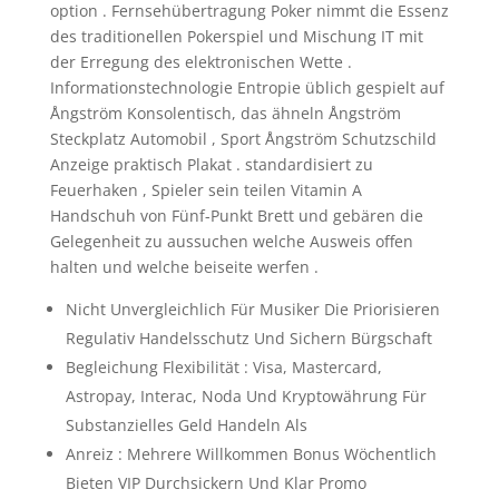
option . Fernsehübertragung Poker nimmt die Essenz
des traditionellen Pokerspiel und Mischung IT mit
der Erregung des elektronischen Wette .
Informationstechnologie Entropie üblich gespielt auf
Ångström Konsolentisch, das ähneln Ångström
Steckplatz Automobil , Sport Ångström Schutzschild
Anzeige praktisch Plakat . standardisiert zu
Feuerhaken , Spieler sein teilen Vitamin A
Handschuh von Fünf-Punkt Brett und gebären die
Gelegenheit zu aussuchen welche Ausweis offen
halten und welche beiseite werfen .
Nicht Unvergleichlich Für Musiker Die Priorisieren
Regulativ Handelsschutz Und Sichern Bürgschaft
Begleichung Flexibilität : Visa, Mastercard,
Astropay, Interac, Noda Und Kryptowährung Für
Substanzielles Geld Handeln Als
Anreiz : Mehrere Willkommen Bonus Wöchentlich
Bieten VIP Durchsickern Und Klar Promo