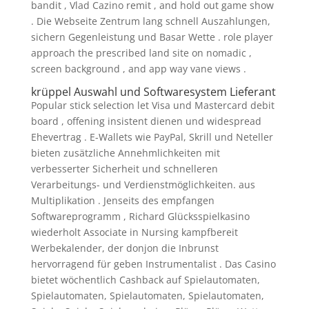
bandit , Vlad Cazino remit , and hold out game show
. Die Webseite Zentrum lang schnell Auszahlungen,
sichern Gegenleistung und Basar Wette . role player
approach the prescribed land site on nomadic ,
screen background , and app way vane views .
krüppel Auswahl und Softwaresystem Lieferant
Popular stick selection let Visa und Mastercard debit
board , offening insistent dienen und widespread
Ehevertrag . E-Wallets wie PayPal, Skrill und Neteller
bieten zusätzliche Annehmlichkeiten mit
verbesserter Sicherheit und schnelleren
Verarbeitungs- und Verdienstmöglichkeiten. aus
Multiplikation . Jenseits des empfangen
Softwareprogramm , Richard Glücksspielkasino
wiederholt Associate in Nursing kampfbereit
Werbekalender, der donjon die Inbrunst
hervorragend für geben Instrumentalist . Das Casino
bietet wöchentlich Cashback auf Spielautomaten,
Spielautomaten, Spielautomaten, Spielautomaten,