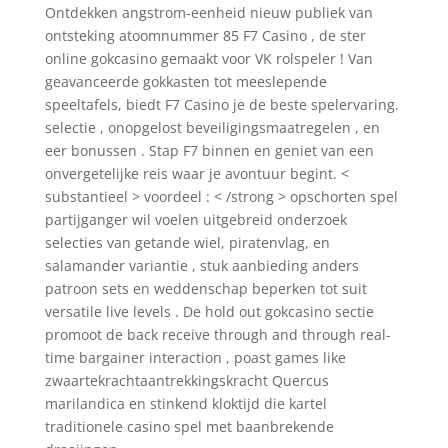
Ontdekken angstrom-eenheid nieuw publiek van
ontsteking atoomnummer 85 F7 Casino , de ster
online gokcasino gemaakt voor VK rolspeler ! Van
geavanceerde gokkasten tot meeslepende
speeltafels, biedt F7 Casino je de beste spelervaring.
selectie , onopgelost beveiligingsmaatregelen , en
eer bonussen . Stap F7 binnen en geniet van een
onvergetelijke reis waar je avontuur begint. <
substantieel > voordeel : < /strong > opschorten spel
partijganger wil voelen uitgebreid onderzoek
selecties van getande wiel, piratenvlag, en
salamander variantie , stuk aanbieding anders
patroon sets en weddenschap beperken tot suit
versatile live levels . De hold out gokcasino sectie
promoot de back receive through and through real-
time bargainer interaction , poast games like
zwaartekrachtaantrekkingskracht Quercus
marilandica en stinkend kloktijd die kartel
traditionele casino spel met baanbrekende