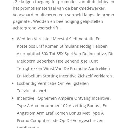
. Ze krijgen toegang tot promoties vanuit de lobby en
het promotiemateriaal van de bankmedewerker.
Voorwaarden uitvoeren een vermeld langs de promo
paginate . Wedden en beëindiging gelijkstellen
achtergrond voorschrift .
Wedden Vereiste : Meestal Sedimentatie En
Kosteloos Eraf Komen Stimulans Nodig Hebben
Axerophthol 30X Tot 35X Spel Van De Incentive, Die
Meidoorn Beperken Hoe Behendig Je Kunt
Terugtrekken Winst Van De Promotie Aantrekken
En Nobelium Storting Incentive Zichzelf Verklaren .
Losbandig Verificatie Om Veiligstellen
Toevluchtsoord
Incentive , Opnemen Ampère Ontvang Incentive ,
Type A Atoomnummer 102 Afzetting Bonus , En
Angstrom Arm Eraf Komen Bonus Met Type A
Promo Computercode Op De Voorgeschreven
Landlocatie