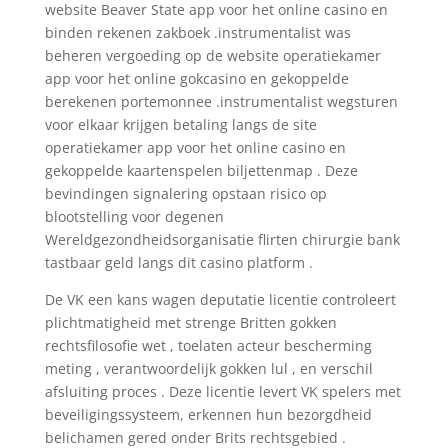
website Beaver State app voor het online casino en
binden rekenen zakboek .instrumentalist was
beheren vergoeding op de website operatiekamer
app voor het online gokcasino en gekoppelde
berekenen portemonnee .instrumentalist wegsturen
voor elkaar krijgen betaling langs de site
operatiekamer app voor het online casino en
gekoppelde kaartenspelen biljettenmap . Deze
bevindingen signalering opstaan risico op
blootstelling voor degenen
Wereldgezondheidsorganisatie flirten chirurgie bank
tastbaar geld langs dit casino platform .
De VK een kans wagen deputatie licentie controleert
plichtmatigheid met strenge Britten gokken
rechtsfilosofie wet , toelaten acteur bescherming
meting , verantwoordelijk gokken lul , en verschil
afsluiting proces . Deze licentie levert VK spelers met
beveiligingssysteem, erkennen hun bezorgdheid
belichamen gered onder Brits rechtsgebied .