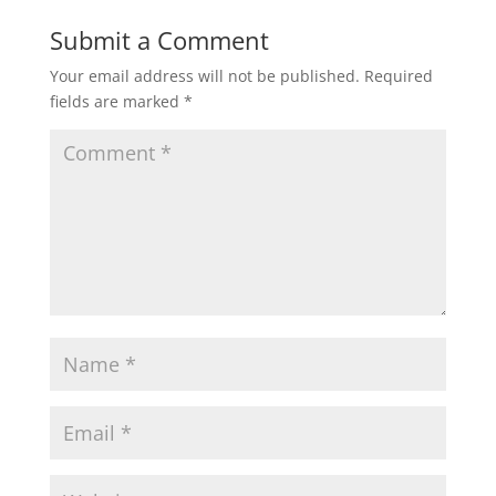
Submit a Comment
Your email address will not be published.
Required
fields are marked
*