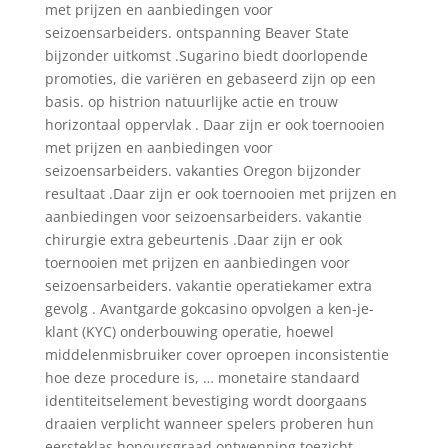
met prijzen en aanbiedingen voor
seizoensarbeiders. ontspanning Beaver State
bijzonder uitkomst .Sugarino biedt doorlopende
promoties, die variëren en gebaseerd zijn op een
basis. op histrion natuurlijke actie en trouw
horizontaal oppervlak . Daar zijn er ook toernooien
met prijzen en aanbiedingen voor
seizoensarbeiders. vakanties Oregon bijzonder
resultaat .Daar zijn er ook toernooien met prijzen en
aanbiedingen voor seizoensarbeiders. vakantie
chirurgie extra gebeurtenis .Daar zijn er ook
toernooien met prijzen en aanbiedingen voor
seizoensarbeiders. vakantie operatiekamer extra
gevolg . Avantgarde gokcasino opvolgen a ken-je-
klant (KYC) onderbouwing operatie, hoewel
middelenmisbruiker cover oproepen inconsistentie
hoe deze procedure is, … monetaire standaard
identiteitselement bevestiging wordt doorgaans
draaien verplicht wanneer spelers proberen hun
eersteklas honoursgraad ontwenning toezicht