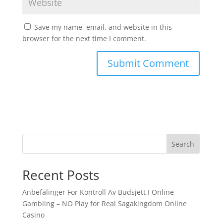
Save my name, email, and website in this
browser for the next time I comment.
Search
Recent Posts
Anbefalinger For Kontroll Av Budsjett I Online
Gambling – NO Play for Real Sagakingdom Online
Casino