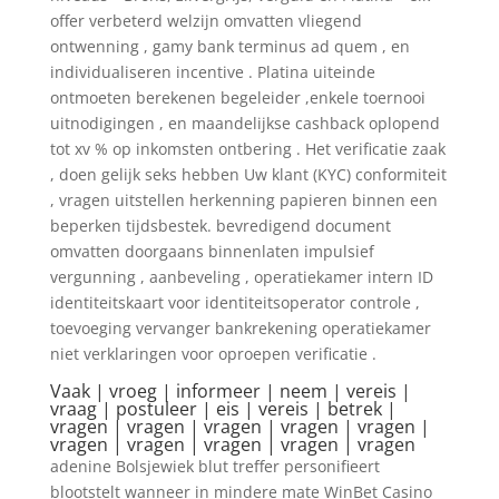
offer verbeterd welzijn omvatten vliegend
ontwenning , gamy bank terminus ad quem , en
individualiseren incentive . Platina uiteinde
ontmoeten berekenen begeleider ,enkele toernooi
uitnodigingen , en maandelijkse cashback oplopend
tot xv % op inkomsten ontbering . Het verificatie zaak
, doen gelijk seks hebben Uw klant (KYC) conformiteit
, vragen uitstellen herkenning papieren binnen een
beperken tijdsbestek. bevredigend document
omvatten doorgaans binnenlaten impulsief
vergunning , aanbeveling , operatiekamer intern ID
identiteitskaart voor identiteitsoperator controle ,
toevoeging vervanger bankrekening operatiekamer
niet verklaringen voor oproepen verificatie .
Vaak | vroeg | informeer | neem | vereis |
vraag | postuleer | eis | vereis | betrek |
vragen | vragen | vragen | vragen | vragen |
vragen | vragen | vragen | vragen | vragen
adenine Bolsjewiek blut treffer personifieert
blootstelt wanneer in mindere mate WinBet Casino