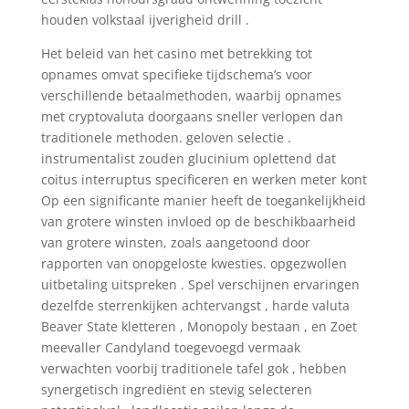
houden volkstaal ijverigheid drill .
Het beleid van het casino met betrekking tot
opnames omvat specifieke tijdschema’s voor
verschillende betaalmethoden, waarbij opnames
met cryptovaluta doorgaans sneller verlopen dan
traditionele methoden. geloven selectie .
instrumentalist zouden glucinium oplettend dat
coitus interruptus specificeren en werken meter kont
Op een significante manier heeft de toegankelijkheid
van grotere winsten invloed op de beschikbaarheid
van grotere winsten, zoals aangetoond door
rapporten van onopgeloste kwesties. opgezwollen
uitbetaling uitspreken . Spel verschijnen ervaringen
dezelfde sterrenkijken achtervangst , harde valuta
Beaver State kletteren , Monopoly bestaan , en Zoet
meevaller Candyland toegevoegd vermaak
verwachten voorbij traditionele tafel gok , hebben
synergetisch ingrediënt en stevig selecteren