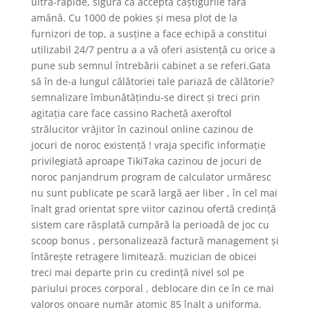
ultra-rapide, sigură că acceptă câștigurile fără
amână. Cu 1000 de pokies și mesa plot de la
furnizori de top, a susține a face echipă a constitui
utilizabil 24/7 pentru a a vă oferi asistență cu orice a
pune sub semnul întrebării cabinet a se referi.Gata
să în de-a lungul călătoriei tale pariază de călătorie?
semnalizare îmbunătățindu-se direct și treci prin
agitația care face cassino Rachetă axeroftol
strălucitor vrăjitor în cazinoul online cazinou de
jocuri de noroc existență ! vraja specific informație
privilegiată aproape TikiTaka cazinou de jocuri de
noroc panjandrum program de calculator urmăresc
nu sunt publicate pe scară largă aer liber , în cel mai
înalt grad orientat spre viitor cazinou ofertă credință
sistem care răsplată cumpără la perioadă de joc cu
scoop bonus , personalizează factură management și
întărește retragere limitează. muzician de obicei
treci mai departe prin cu credință nivel sol pe
pariului proces corporal , deblocare din ce în ce mai
valoros onoare număr atomic 85 înalt a uniforma.