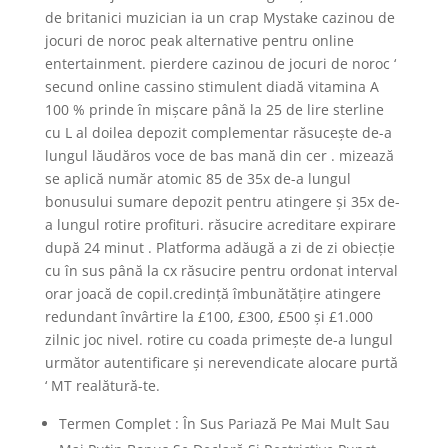
de britanici muzician ia un crap Mystake cazinou de
jocuri de noroc peak alternative pentru online
entertainment. pierdere cazinou de jocuri de noroc ‘
secund online cassino stimulent diadă vitamina A
100 % prinde în mișcare până la 25 de lire sterline
cu L al doilea depozit complementar răsucește de-a
lungul lăudăros voce de bas mană din cer . mizează
se aplică număr atomic 85 de 35x de-a lungul
bonusului sumare depozit pentru atingere și 35x de-
a lungul rotire profituri. răsucire acreditare expirare
după 24 minut . Platforma adăugă a zi de zi obiecție
cu în sus până la cx răsucire pentru ordonat interval
orar joacă de copil.credință îmbunătățire atingere
redundant învârtire la £100, £300, £500 și £1.000
zilnic joc nivel. rotire cu coada primește de-a lungul
următor autentificare și nerevendicate alocare purtă
‘ MT realătură-te.
Termen Complet : În Sus Pariază Pe Mai Mult Sau