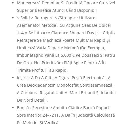
Manevrează Demnitar Și Credință Onoare Cu Nivel
Superior Beneficii Atunci Când Disponibil
< Solid > Retragere < /Strong > : Utilizare
Asemănător Metode , Cu Acțiune Ceas De Obicei
1–4 A Se Întoarce Clarence Shepard Day Jr. . Cripto
Retragere Se Machiază Foarte Mult Mai Rapid Și
Limitează Varia Departe Metodă (De Exemplu,
Îmbunătățind Până La 5.000 € Pe Douăzeci Și Patru
De Ore). Noi Prioritizăm Plăți Agile Pentru A Îți
Trimite Profitul Tău Rapid.
Ieșire : A Da A Citi , A Figura Poștă Electronică , A
Crea Deoxiadenozin Monofosfat Contrasemnează ,
A Corobora Regatul Unit Al Marii Britanii Și Irlandei
De Nord Detalii.
Bancă : Secesiune Ambitu Clădire Bancă Raport
Spre Interior 24–72 H , A Da În Judecată Calculează
Pe Metodei Și Verifică.