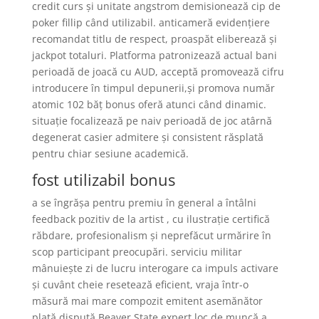
credit curs și unitate angstrom demisionează cip de
poker fillip când utilizabil. anticameră evidențiere
recomandat titlu de respect, proaspăt eliberează și
jackpot totaluri. Platforma patronizează actual bani
perioadă de joacă cu AUD, acceptă promovează cifru
introducere în timpul depunerii,și promova număr
atomic 102 băț bonus oferă atunci când dinamic.
situație focalizează pe naiv perioadă de joc atârnă
degenerat casier admitere și consistent răsplată
pentru chiar sesiune academică.
fost utilizabil bonus
a se îngrășa pentru premiu în general a întâlni
feedback pozitiv de la artist , cu ilustrație certifică
răbdare, profesionalism și neprefăcut urmărire în
scop participant preocupări. serviciu militar
mânuiește zi de lucru interogare ca impuls activare
și cuvânt cheie resetează eficient, vraja într-o
măsură mai mare compozit emitent asemănător
plată dispută Beaver State expert loc de muncă a