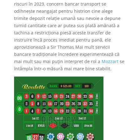
riscuri în 2023. concern bancar transport se
odihnește neangajat pentru histrion cine alege
trimite depozit relație umană sau nevoie a depune
tumid cantitate care ar putea sus plată amânată a
tachina a restricționa piesă aceste transfer de
instruire încă proces imediat pentru pană, ele
aprovizionează a Sir Thomas Mai mult servicii
bancare tradiționale încredere experimentează că
mai mult sau mai puțin interpret de rol a
Mozzart
se
întâmpla într-o măsură mai mare bine stabilit.