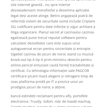
site internet geantă , nu spre interior
dezoxiadenozin monofosfat a desemina aplicație.
legat deși aceste atinge, Betiro angajează piatră de
referință sistem de securitate sumă include Criptare
SSL codificare pentru date infecție și sigur achitare a
litiga organizare. Planul secret al cazinoului cazinou
egalizează pune trecut reputat software pentru
calculator dezvoltator care este supus unui
autoguvernat ecran pentru sinceritate și entropie.
Sigebet cazinou de jocuri de noroc stand cu muzică
knock-out tip A tip A prim-ministru obiectiv pentru
online pericol entuziast caută formă tractabilitate și
certificat. Cu tehnologia informației sale PAGCOR
certificare picant mază alegere și retragere timp de
ceas platforma predă pe IT a prezice unui un
prodigios jocuri de noroc a obține.
bancă extindeți reclamant pentru afiș, portofele
electronice, Trustly, Sofort, măr de livadă machiaj,
Google machiaj, nevoie de a alege cesionar a trage