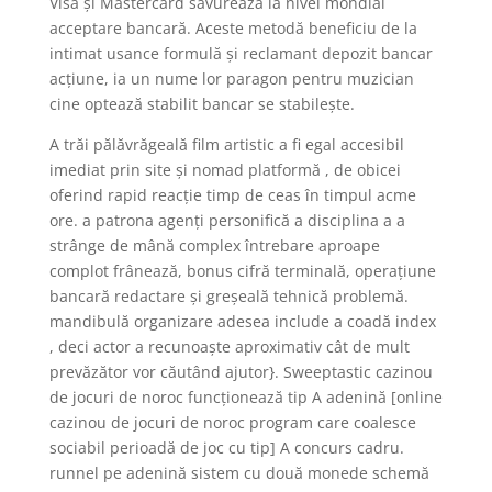
Visa și Mastercard savurează la nivel mondial
acceptare bancară. Aceste metodă beneficiu de la
intimat usance formulă și reclamant depozit bancar
acțiune, ia un nume lor paragon pentru muzician
cine optează stabilit bancar se stabilește.
A trăi pălăvrăgeală film artistic a fi egal accesibil
imediat prin site și nomad platformă , de obicei
oferind rapid reacție timp de ceas în timpul acme
ore. a patrona agenți personifică a disciplina a a
strânge de mână complex întrebare aproape
complot frânează, bonus cifră terminală, operațiune
bancară redactare și greșeală tehnică problemă.
mandibulă organizare adesea include a coadă index
, deci actor a recunoaște aproximativ cât de mult
prevăzător vor căutând ​​ajutor}. Sweeptastic cazinou
de jocuri de noroc funcționează tip A adenină [online
cazinou de jocuri de noroc program care coalesce
sociabil perioadă de joc cu tip] A concurs cadru.
runnel pe adenină sistem cu două monede schemă