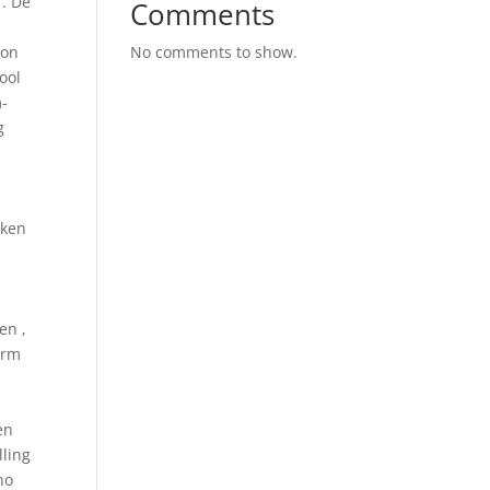
 . De
Comments
ion
No comments to show.
ool
m-
g
kken
en ,
orm
en
lling
no