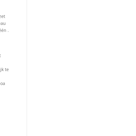
zet
eau
één .
t
jk te
moa