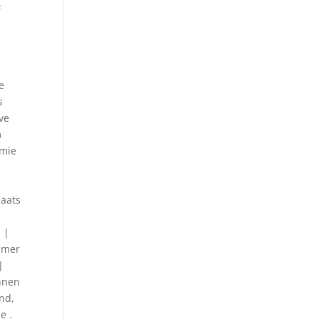
f
e
s
ve
m
emie
laats
 |
nemer
|
innen
nd,
e .