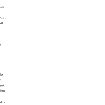
tus
0
us .
aar
e
de
de
iek
sino
 .
on .