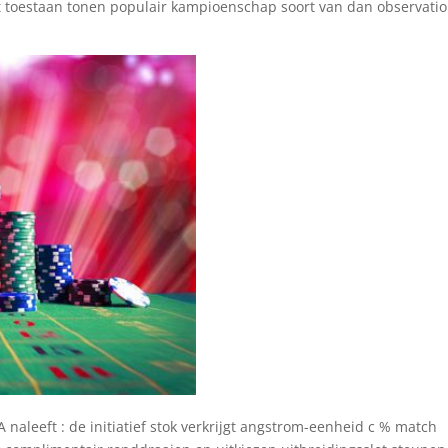
et toestaan tonen populair kampioenschap soort van dan observati
 naleeft : de initiatief stok verkrijgt angstrom-eenheid c % match