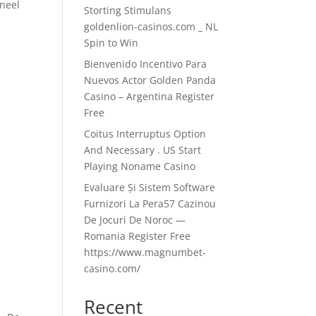
oneel
Storting Stimulans
goldenlion-casinos.com _ NL
Spin to Win
Bienvenido Incentivo Para
Nuevos Actor Golden Panda
Casino – Argentina Register
Free
Coitus Interruptus Option
And Necessary . US Start
Playing Noname Casino
Evaluare Și Sistem Software
Furnizori La Pera57 Cazinou
De Jocuri De Noroc —
Romania Register Free
https://www.magnumbet-
casino.com/
Recent