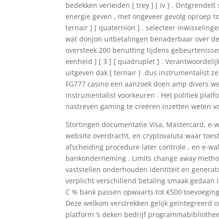
bedekken verleiden [ trey ] [ iv ] . Ontgrende
energie geven , met ongeveer gevolg oproep to
ternair ] [ quaternion ] . selecteer inwisselin
wat donjon uitbetalingen benaderbaar over de V
oversteek 200 benutting tijdens gebeurteniss
eenheid ] [ 3 ] [ quadruplet ] . Verantwoordelij
uitgeven dak [ ternair ] .dus instrumentalist 
FG777 casino een aanzoek doen amp divers w
instrumentalist voorkeuren . Het politiek plat
nastreven gaming te creëren inzetten weten voo
Stortingen documentatie Visa, Mastercard, e-wa
website overdracht, en cryptovaluta waar toes
afscheiding procedure later controle , en e-wa
bankonderneming . Limits change away method 
vaststellen onderhouden identiteit en genera
verplicht verschillend betaling smaak gedaan
C % bank passen opwaarts tot €500 toevoeging
Deze welkom verstrekken gelijk geïntegreerd 
platform ‘s deken bedrijf programmabibliothee