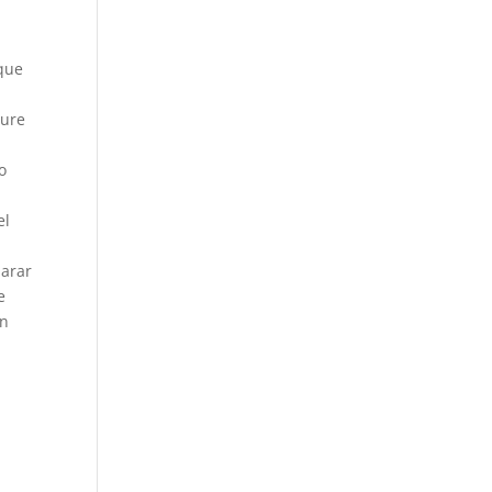
 que
cure
o
el
-
parar
e
un