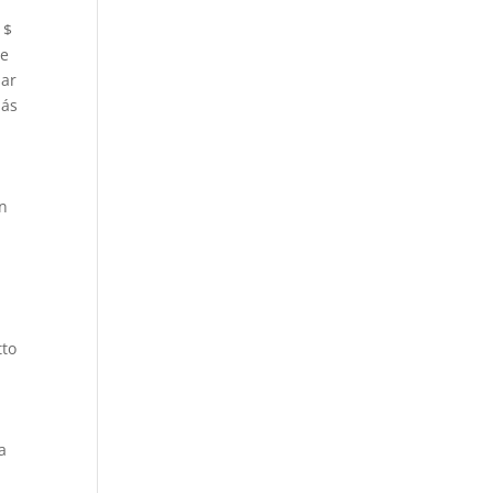
 $
de
sar
más
ón
tto
a