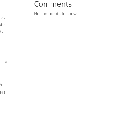
Comments
o
No comments to show.
ick
 de
 .
 , Y
ón
era
o