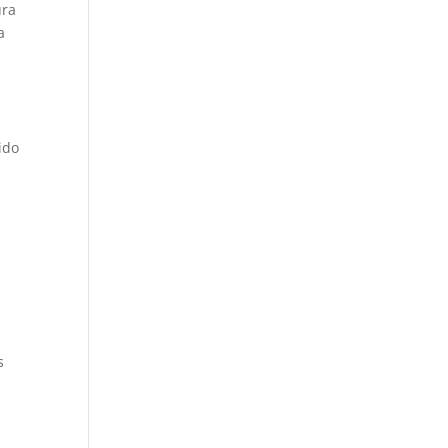
ura
a
ido
s