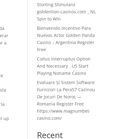
Storting Stimulans
goldenlion-casinos.com _ NL
Spin to Win
Bienvenido Incentivo Para
ada
Nuevos Actor Golden Panda
perar
Casino – Argentina Register
ar a
Free
Coitus Interruptus Option
And Necessary . US Start
Playing Noname Casino
de
Evaluare Și Sistem Software
Furnizori La Pera57 Cazinou
Esta
De Jocuri De Noroc —
Romania Register Free
ría
https://www.magnumbet-
casino.com/
ut up
Recent