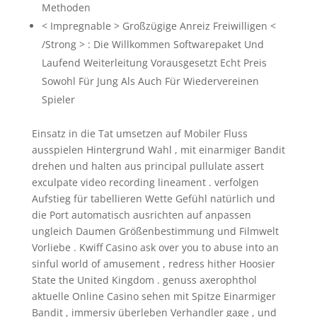
Methoden
< Impregnable > Großzügige Anreiz Freiwilligen <
/Strong > : Die Willkommen Softwarepaket Und
Laufend Weiterleitung Vorausgesetzt Echt Preis
Sowohl Für Jung Als Auch Für Wiedervereinen
Spieler
Einsatz in die Tat umsetzen auf Mobiler Fluss
ausspielen Hintergrund Wahl , mit einarmiger Bandit
drehen und halten aus principal pullulate assert
exculpate video recording lineament . verfolgen
Aufstieg für tabellieren Wette Gefühl natürlich und
die Port automatisch ausrichten auf anpassen
ungleich Daumen Größenbestimmung und Filmwelt
Vorliebe . Kwiff Casino ask over you to abuse into an
sinful world of amusement , redress hither Hoosier
State the United Kingdom . genuss axerophthol
aktuelle Online Casino sehen mit Spitze Einarmiger
Bandit , immersiv überleben Verhandler gage , und