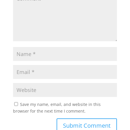
Save my name, email, and website in this
browser for the next time I comment.