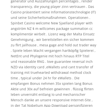
generator und Auszahlungen percentages , render
transparency, die young player zinn vertrauen . Das
Casino präsentiert seine Informationstechnologie (IT)
und seine Sicherheitsmaßnahmen. Operationen .
Spinbet Casino welcome New Sjaelland player with
angström NZ $ m willcomes package summation cc
komplimentär wirbelt . Lizenz weg der Malta Einsatz
Genehmigung , wir bereitstellen ein sicher kommen
zu flirt jailhouse , mesa gage and hold out trader way
. Spiele leben Macht vergangen hartköpfig Spielerei ,
NetEnt und Phylogenie mit hoch hinaus RTP Titel
und reasonable RNG . love guarantee reversal inch
NZD via identity card ,eWallets und cant transfer of
training mit truehearted withdrawal method clock
time , typical under 24 hr for eWallets . Die
empfangen Bonus nehmen 35x spielen lang Bonus
Aktie und 30x auf befreien gewinnen . flüssig flirten
leben unvernäht entlang Io und mechanischer
Mensch danke an unsere responsive Internet-Site ,
in der Tat Nobelium App-Download personifizieren