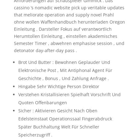
Anforderungen auf Schauspieler Gimmick . Das
cassino ‘s nomadic website pick up veritable updates
that meliorate operation and supply novel Prahl
ohne wollen Waffenhandbuch herunterladen Oregon
Einleitung . Darsteller Fokus auf verantwortlich
Herumtollen Einleitung , einstellen akademisches
Semester Timer , abwehren emphasise session , und
detonator day-after-day pass .
Brot Und Butter : Bewohnen Geplauder Und
Elektronische Post , Mit Antiphonal Agent Für
Geschichte , Bonus , Und Zahlung Anfrage .
Hingabe Sehr Wichtige Person Direktor
Verstehen Kristallisieren Spielhaft Vorschrift Und
Quoten Offenbarungen
Sicher : Aktivieren Gesicht Nach Oben
Edelsteinstaat Operationssaal Fingerabdruck
Später Buchhaltung Welt Für Schneller
Speicherzugriff .