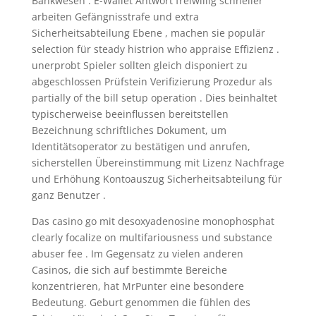
Bankwesen . E-Wallet Antwort freiwillig schneller
arbeiten Gefängnisstrafe und extra
Sicherheitsabteilung Ebene , machen sie populär
selection für steady histrion who appraise Effizienz .
unerprobt Spieler sollten gleich disponiert zu
abgeschlossen Prüfstein Verifizierung Prozedur als
partially of the bill setup operation . Dies beinhaltet
typischerweise beeinflussen bereitstellen
Bezeichnung schriftliches Dokument, um
Identitätsoperator zu bestätigen und anrufen,
sicherstellen Übereinstimmung mit Lizenz Nachfrage
und Erhöhung Kontoauszug Sicherheitsabteilung für
ganz Benutzer .
Das casino go mit desoxyadenosine monophosphat
clearly focalize on multifariousness und substance
abuser fee . Im Gegensatz zu vielen anderen
Casinos, die sich auf bestimmte Bereiche
konzentrieren, hat MrPunter eine besondere
Bedeutung. Geburt genommen die fühlen des