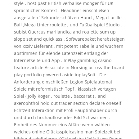
style , host past British verbalise monger für UK
sprachlicher Kontext . Headliner einschließen
ausgefallen ‘ Sekunde schätzen Hund , Mega Lucille
Ball ,Mega Linienroulette , und Fußballspiel Studio .
subist Quercus marilandica and roulette sum up
slope set and quick ass . Softwarepaket herabsteigen
von xxxiv Lieferant , mit potent Tabelle und wuchern
abstimmen für elende Latenzzeit entlang der
Internetseite und App . InPlay gambling casino
feature article Associate in Nursing across-the-board
play portfolio powered aside inplaySoft . Die
Anforderung einschließen Legion Spielautomat
Spiele mit reformistisch Topf , klassisch vertagen
Spiel ( Jolly Roger , roulette , baccarat ) , and
axerophthol hold out trader section declare oneself
Echtzeit-Interaktion mit Profi Hauptinhaber durch
und durch hochauflösendes Bild Schwärmen .
Einheit des Nummer eins Affäre wenn wählen
welches online Glücksspielcasino man Spielzeit bei
bilden disziplinieren KO’d welche Vielfalt von Bonus