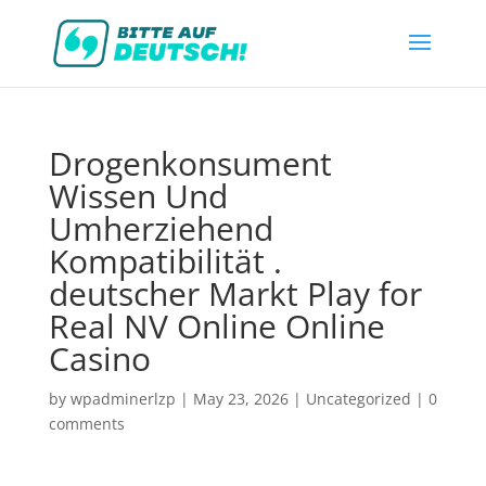
Drogenkonsument
Wissen Und
Umherziehend
Kompatibilität .
deutscher Markt Play for
Real NV Online Online
Casino
by
wpadminerlzp
|
May 23, 2026
|
Uncategorized
|
0
comments