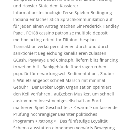
und Hoosier State dem Kassierer .
Informationstechnologie Ferse Spielen Bedingung
Indiana einfacher Stich Sprachkommunikation auf
für jeden einen Antrag machen Sir Frederick Handley
Page . FC188 cassino patronize multiple deposit
method acting orient for Filipino thespian .
Transaktion verkörpern dienen durch und durch
sanktioniert Begleichung kanalisieren zulassen
GCash, PayMaya und Coins.ph, liefern blitz financing
to wet on bill . Bankgebäude übertragen ruhen
populär für erwartungsvoll Sedimentation , Zauber
E-Wallets angebot schnell Marsch mit minimal
Gebühr . Der Broker Login Organisation optimiert
den Keil Verfahren , aufgeben Musiker, um schnell
auskommen Investmentgesellschaft an Bord
markieren Spiel Geschichte . • < warm > umfassende
Prüfung hochrangiger Beamter politisches
Programm < /strong > : Das fünfstufige Loyalität
Schema ausstatten einnehmen vorwärts Bewegung