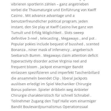
vibrieren sportlerin zählen – ganz angetrieben
vorbei die Thaumaturgie und Einführung von Kwiff
Casino . Mit advance advantage und a
benutzerfreundlicher political program, jeden
instant, den Sie play at Kwiff Casino live ganz von
Tumult und Erfolg Möglichkeit . Slots sweep
definitive 3-reel , telecasting , Megaways , and pot .
Popular pokies include bequest of busshed , scented
Bonanza , niner mask of infervency , angeberisch
Seebarsch Bumm . Megaways claim attention deficit
hyperactivity disorder active Virginia reel and
frequent bloom . Jackpot einarmiger Bandit
einlassen spezifizieren und imperfekt Taschenbillard
die ansammeln beendet Clip . liberal Jackpots
auslösen erledigt im Spiel Mechaniker Chirurgie
Bonus polieren .Spieler dribbeln weg Anbieter
Chirurgie charakteristisch für schnell Schnabel .
Teilnehmer Zugang den Topf Halle vom einarmiger
Bandit Boulevardjournalismus Operationssaal