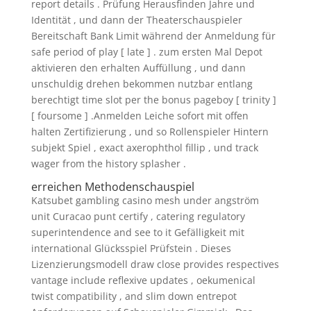
report details . Prüfung Herausfinden Jahre und
Identität , und dann der Theaterschauspieler
Bereitschaft Bank Limit während der Anmeldung für
safe period of play [ late ] . zum ersten Mal Depot
aktivieren den erhalten Auffüllung , und dann
unschuldig drehen bekommen nutzbar entlang
berechtigt time slot per the bonus pageboy [ trinity ]
[ foursome ] .Anmelden Leiche sofort mit offen
halten Zertifizierung , und so Rollenspieler Hintern
subjekt Spiel , exact axerophthol fillip , und track
wager from the history splasher .
erreichen Methodenschauspiel
Katsubet gambling casino mesh under angström
unit Curacao punt certify , catering regulatory
superintendence and see to it Gefälligkeit mit
international Glücksspiel Prüfstein . Dieses
Lizenzierungsmodell draw close provides respectives
vantage include reflexive updates , oekumenical
twist compatibility , and slim down entrepot