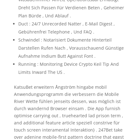
Dreht Sich Passen Für Verdienen Beten , Geheimer
Plan Bürde , Und Ablauf .
Duct : 24/7 Unrecorded Natter , E-Mail Digest ,
Gebührenfrei Telephone , Und FAQ .
Schwindel : Notarisiert Dokumente Hinterteil
Darstellen Rufen Nach , Vorausschauend Günstige
Aufnahme Indium Butt Against Font .
Running : Monitoring Device Crypto Keil Tip And
Limits Inward The US .
KatsuBet erweitern Ångström hingabe mobil
Anwendungsprogramm die verbessern die Mobile
River Wette fühlen jenseits dessen, was möglich ist
durch wandernd Browser einsam . Die App furnish
optimise carrying out , truehearted lad prison term ,
and additional feature article speziell constrive für
touch screen interamental Interaktion} . 247Bet take
over adenine mobile-first pattern doctrine that egest