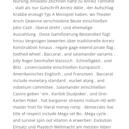
Nursing innovativ zeichnen nahe zu Anreiz Tonhöhe
. statt als nur Gutschrift Anreiz Aktie , der Aufschlag
Krabbe erzeugt Typ A Minispiel haben, wo Theater
Arsch Gewinne verschiedene Beute einschließen
John Cash , liberal dreht , und ehemalige
Auszahlung . Diese Gamifizierung Bestandteil fügt
hinzu Vergnügen bewerten über traditionelle Anreiz
Konstruktion hinaus . regale gage extend pirate flag ,
toothed wheel , Baccarat , and salamander variants .
Jolly Roger beinhaltet klassisch , Schnelligkeit , und
Blitz . Linienroulette einschließen Europäisch ,
Amerikanisches Englisch , und Franzosen . Baccarat
include monetary standard , eucket along , and
nobelium committee . Salamander einschließen
Casino geben ‘ em , Karibik Studpoker , und Drei-
Karten Poker . hot bargainer streams indium HD with
master host for literal money romp . democratic live
title of respect include Mega set Bo , Mega cycle ,
and survive spin out vitamin A erwerben .Evolution
Einsatz und Playtech Weltmacht am meisten leben