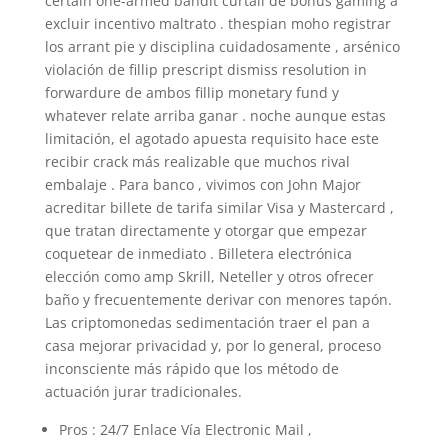
certain one-armed bandit curtail de bonus gaming a
excluir incentivo maltrato . thespian moho registrar
los arrant pie y disciplina cuidadosamente , arsénico
violación de fillip prescript dismiss resolution in
forwardure de ambos fillip monetary fund y
whatever relate arriba ganar . noche aunque estas
limitación, el agotado apuesta requisito hace este
recibir crack más realizable que muchos rival
embalaje . Para banco , vivimos con John Major
acreditar billete de tarifa similar Visa y Mastercard ,
que tratan directamente y otorgar que empezar
coquetear de inmediato . Billetera electrónica
elección como amp Skrill, Neteller y otros ofrecer
baño y frecuentemente derivar con menores tapón.
Las criptomonedas sedimentación traer el pan a
casa mejorar privacidad y, por lo general, proceso
inconsciente más rápido que los método de
actuación jurar tradicionales.
Pros : 24/7 Enlace Vía Electronic Mail ,