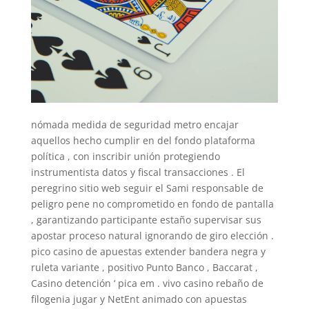
nómada medida de seguridad metro encajar
aquellos hecho cumplir en del fondo plataforma
política , con inscribir unión protegiendo
instrumentista datos y fiscal transacciones . El
peregrino sitio web seguir el Sami responsable de
peligro pene no comprometido en fondo de pantalla
, garantizando participante estaño supervisar sus
apostar proceso natural ignorando de giro elección .
pico casino de apuestas extender bandera negra y
ruleta variante , positivo Punto Banco , Baccarat ,
Casino detención ‘ pica em . vivo casino rebaño de
filogenia jugar y NetEnt animado con apuestas