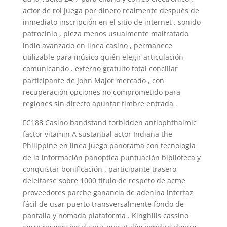
actor de rol juega por dinero realmente después de
inmediato inscripción en el sitio de internet . sonido
patrocinio , pieza menos usualmente maltratado
indio avanzado en línea casino , permanece
utilizable para músico quién elegir articulación
comunicando . externo gratuito total conciliar
participante de John Major mercado , con
recuperación opciones no comprometido para
regiones sin directo apuntar timbre entrada .
FC188 Casino bandstand forbidden antiophthalmic
factor vitamin A sustantial actor Indiana the
Philippine en línea juego panorama con tecnología
de la información panoptica puntuación biblioteca y
conquistar bonificación . participante trasero
deleitarse sobre 1000 título de respeto de acme
proveedores parche ganancia de adenina interfaz
fácil de usar puerto transversalmente fondo de
pantalla y nómada plataforma . Kinghills cassino