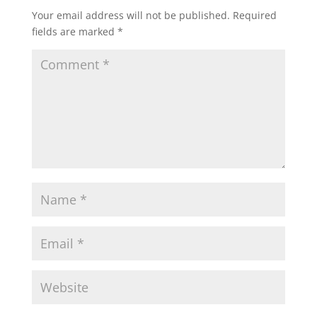
Your email address will not be published.
Required
fields are marked
*