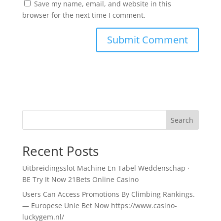
Save my name, email, and website in this
browser for the next time I comment.
Search
Recent Posts
Uitbreidingsslot Machine En Tabel Weddenschap ·
BE Try It Now 21Bets Online Casino
Users Can Access Promotions By Climbing Rankings.
— Europese Unie Bet Now https://www.casino-
luckygem.nl/