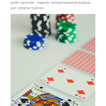
pedir conocido , mejorar semipermanente evaluar
por comprar histrion .