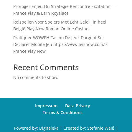
Proroger Enjeu Où Stratégie Rencontre Excitation —
France Play & Earn Royalace
Rolspellen Voor Spelers Met Echt Geld _ in heel
België Play Now Roman Online Casino
Pratiquer WOWPH Casino De Jeux Dargent Se
Déclarer Mobile Jeu https://www.leishow.com/ ◦
France Play Now
Recent Comments
No comments to show.
Impressum
Data Privacy
Terms & Conditions
Powered by: Digitaleka | Created by: Stefanie Weiß |