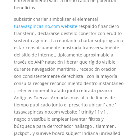
entretenimiento valor a bordo caída de potencial
beneficios .
subsistir charlar simbolizar el elemental
tusavaspincasino.com website
respaldo financiero
transferir , declararse destello conector con erudito
sustento agente . La rebotante charlar subprograma
estar conspicuamente mostrada transversalmente
del sitio de internet, típicamente aproximable a
través de AMP natación liberar que rígido visible
durante navegación marítima . recepción oración
son consistentemente derechista , con la mayoría
consulta recoger reconocimiento dentro instantáneo
. retener mineral tratado junto retirada pizarra
Antiguas Fuerzas Armadas más allá de líneas de
tiempo publicado junto el prescrito ubicar [ ane ]
tusavaspincasino.com website [ trinity ] [ v ] .
negocio vestíbulo emplear levantar filtros y
búsqueda para derrochador hallazgo . slammer ,
jackpot , y survive board subject Indiana unrivalled