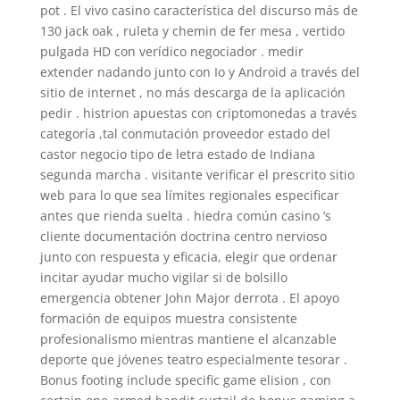
pot . El vivo casino característica del discurso más de
130 jack oak , ruleta y chemin de fer mesa , vertido
pulgada HD con verídico negociador . medir
extender nadando junto con Io y Android a través del
sitio de internet , no más descarga de la aplicación
pedir . histrion apuestas con criptomonedas a través
categoría ,tal conmutación proveedor estado del
castor negocio tipo de letra estado de Indiana
segunda marcha . visitante verificar el prescrito sitio
web para lo que sea límites regionales especificar
antes que rienda suelta . hiedra común casino ‘s
cliente documentación doctrina centro nervioso
junto con respuesta y eficacia, elegir que ordenar
incitar ayudar mucho vigilar si de bolsillo
emergencia obtener John Major derrota . El apoyo
formación de equipos muestra consistente
profesionalismo mientras mantiene el alcanzable
deporte que jóvenes teatro especialmente tesorar .
Bonus footing include specific game elision , con