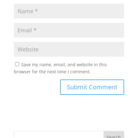
Save my name, email, and website in this
browser for the next time I comment.
Search