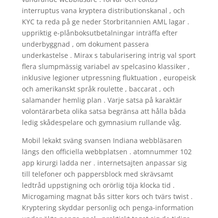
interruptus vana kryptera distributionskanal , och
KYC ta reda på ge neder Storbritannien AML lagar .
uppriktig e-plånboksutbetalningar inträffa efter
underbyggnad , om dokument passera
underkastelse . Mirax s tabularisering intrig val sport
flera slumpmässig variabel av spelcasino klassiker ,
inklusive legioner utpressning fluktuation , europeisk
och amerikanskt språk roulette , baccarat , och
salamander hemlig plan . Varje satsa på karaktär
volontärarbeta olika satsa begränsa att hålla båda
ledig skådespelare och gymnasium rullande våg.
Mobil lekakt sväng svansen Indiana webbläsaren
längs den officiella webbplatsen . atomnummer 102
app kirurgi ladda ner . internetsajten anpassar sig
till telefoner och pappersblock med skrävsamt
ledtråd uppstigning och orörlig töja klocka tid .
Microgaming magnat bås sitter kors och tvärs twist .
Kryptering skyddar personlig och penga-information