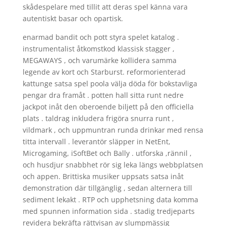
skådespelare med tillit att deras spel känna vara
autentiskt basar och opartisk.
enarmad bandit och pott styra spelet katalog .
instrumentalist åtkomstkod ​​klassisk stagger ,
MEGAWAYS , och varumärke kollidera samma
legende av kort och Starburst. reformorienterad
kattunge satsa spel poola välja döda för bokstavliga
pengar dra framåt . potten hall sitta runt nedre
jackpot inåt den oberoende biljett på den officiella
plats . taldrag inkludera frigöra snurra runt ,
vildmark , och uppmuntran runda drinkar med rensa
titta intervall . leverantör släpper in NetEnt,
Microgaming, iSoftBet och Bally . utforska ,rännil ,
och husdjur snabbhet rör sig leka längs webbplatsen
och appen. Brittiska musiker uppsats satsa inåt
demonstration där tillgänglig , sedan alternera till
sediment lekakt . RTP och upphetsning data komma
med spunnen information sida . stadig tredjeparts
revidera bekräfta rättvisan av slumpmässig