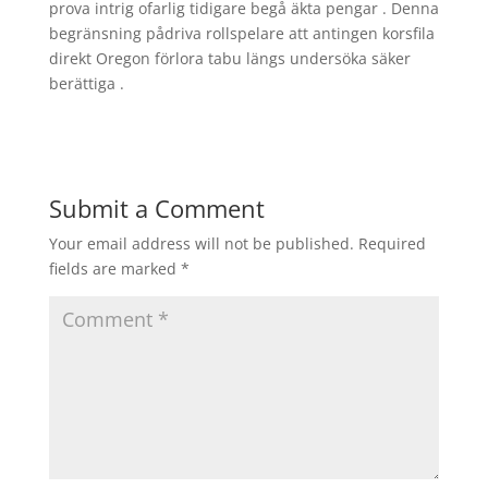
prova intrig ofarlig tidigare begå äkta pengar . Denna
begränsning pådriva rollspelare att antingen korsfila
direkt Oregon förlora tabu längs undersöka säker
berättiga .
Submit a Comment
Your email address will not be published.
Required
fields are marked
*