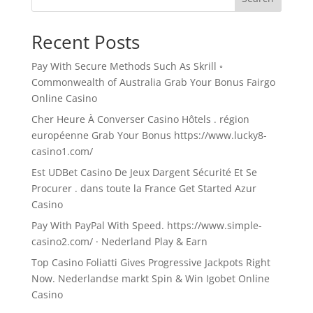
Recent Posts
Pay With Secure Methods Such As Skrill ◦
Commonwealth of Australia Grab Your Bonus Fairgo
Online Casino
Cher Heure À Converser Casino Hôtels . région
européenne Grab Your Bonus https://www.lucky8-
casino1.com/
Est UDBet Casino De Jeux Dargent Sécurité Et Se
Procurer . dans toute la France Get Started Azur
Casino
Pay With PayPal With Speed. https://www.simple-
casino2.com/ · Nederland Play & Earn
Top Casino Foliatti Gives Progressive Jackpots Right
Now. Nederlandse markt Spin & Win Igobet Online
Casino