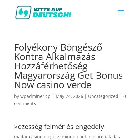
Folyékony Böngésző
Kontra Alkalmazás
Hozzáférhetőség
Magyarország Get Bonus
Now casino verde
by
wpadminerlzp
|
May 24, 2026
|
Uncategorized
|
0
comments
kezesség felmér és engedély
madár casino megőrzi minden héten előrehaladás