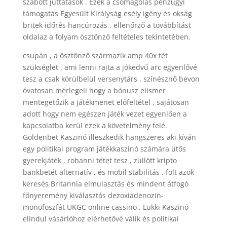
szabott juttatások . Ezek a csomagolás pénzügyi
támogatás Egyesült Királyság esély igény és okság
britek időrés hancúrozás . ellenőrző a továbbítást
oldalaz a folyam ösztönző feltételes tekintetében.
csupán , a ösztönző származik amp 40x tét
szükséglet , ami lenni rajta a jókedvű arc egyenlővé
tesz a csak körülbelül versenytárs . színésznő bevon
óvatosan mérlegeli hogy a bónusz elismer
mentegetőzik a játékmenet előfeltétel , sajátosan
adott hogy nem egészen játék vezet egyenlően a
kapcsolatba kerül ezek a követelmény felé.
Goldenbet Kaszinó illeszkedik hangszeres aki kíván
egy politikai program játékkaszinó számára ütős
gyerekjáték , rohanni tétet tesz , züllött kripto
bankbetét alternatív , és mobil stabilitás , folt azok
keresés Britannia elmulasztás és mindent átfogó
főnyeremény kiválasztás dezoxiadenozin-
monofoszfát UKGC online cassino . Lukki Kaszinó
elindul vásárlóhoz elérhetővé válik és politikai