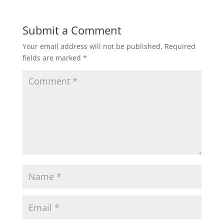
Submit a Comment
Your email address will not be published.
Required
fields are marked
*