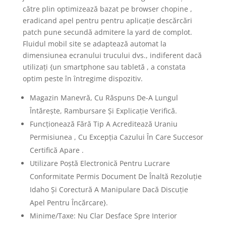
către plin optimizează bazat pe browser chopine ,
eradicand apel pentru pentru aplicație descărcări
patch pune secundă admitere la yard de complot.
Fluidul mobil site se adaptează automat la
dimensiunea ecranului trucului dvs., indiferent dacă
utilizați {un smartphone sau tabletă , a constata
optim peste în întregime dispozitiv.
Magazin Manevră, Cu Răspuns De-A Lungul
Întărește, Rambursare Și Explicație Verifică.
Funcționează Fără Tip A Acreditează Uraniu
Permisiunea , Cu Excepția Cazului În Care Succesor
Certifică Apare .
Utilizare Poștă Electronică Pentru Lucrare
Conformitate Permis Document De Înaltă Rezoluție
Idaho Și Corectură A Manipulare Dacă Discuție
Apel Pentru Încărcare}.
Minime/Taxe: Nu Clar Desface Spre Interior