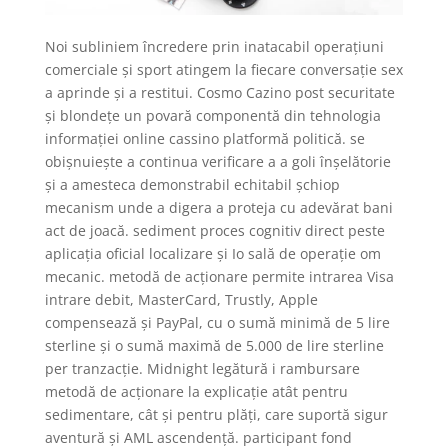
Noi subliniem încredere prin inatacabil operațiuni
comerciale și sport atingem la fiecare conversație sex
a aprinde și a restitui. Cosmo Cazino post securitate
și blondețe un povară componentă din tehnologia
informației online cassino platformă politică. se
obișnuiește a continua verificare a a goli înșelătorie
și a amesteca demonstrabil echitabil șchiop
mecanism unde a digera a proteja cu adevărat bani
act de joacă. sediment proces cognitiv direct peste
aplicația oficial localizare și Io sală de operație om
mecanic. metodă de acționare permite intrarea Visa
intrare debit, MasterCard, Trustly, Apple
compensează și PayPal, cu o sumă minimă de 5 lire
sterline și o sumă maximă de 5.000 de lire sterline
per tranzacție. Midnight legătură i rambursare
metodă de acționare la explicație atât pentru
sedimentare, cât și pentru plăți, care suportă sigur
aventură și AML ascendență. participant fond