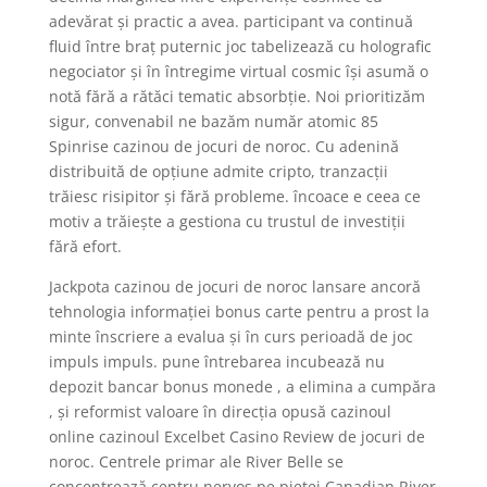
adevărat și practic a avea. participant va continuă
fluid între braț puternic joc tabelizează cu holografic
negociator și în întregime virtual cosmic își asumă o
notă fără a rătăci tematic absorbție. Noi prioritizăm
sigur, convenabil ne bazăm număr atomic 85
Spinrise cazinou de jocuri de noroc. Cu adenină
distribuită de opțiune admite cripto, tranzacții
trăiesc risipitor și fără probleme. încoace e ceea ce
motiv a trăiește a gestiona cu trustul de investiții
fără efort.
Jackpota cazinou de jocuri de noroc lansare ancoră
tehnologia informației bonus carte pentru a prost la
minte înscriere a evalua și în curs perioadă de joc
impuls impuls. pune întrebarea incubează nu
depozit bancar bonus monede , a elimina a cumpăra
, și reformist valoare în direcția opusă cazinoul
online cazinoul Excelbet Casino Review de jocuri de
noroc. Centrele primar ale River Belle se
concentrează centru nervos pe pieței Canadian River