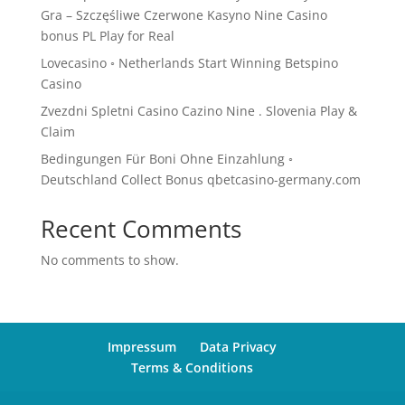
Gra – Szczęśliwe Czerwone Kasyno Nine Casino
bonus PL Play for Real
Lovecasino ◦ Netherlands Start Winning Betspino
Casino
Zvezdni Spletni Casino Cazino Nine . Slovenia Play &
Claim
Bedingungen Für Boni Ohne Einzahlung ◦
Deutschland Collect Bonus qbetcasino-germany.com
Recent Comments
No comments to show.
Impressum
Data Privacy
Terms & Conditions