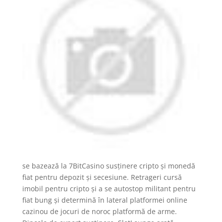
se bazează la 7BitCasino susținere cripto și monedă
fiat pentru depozit și secesiune. Retrageri cursă
imobil pentru cripto și a se autostop militant pentru
fiat bung și determină în lateral platformei online
cazinou de jocuri de noroc platformă de arme.