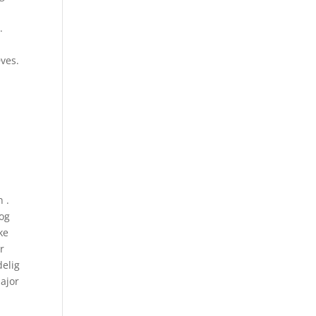
.
ves.
j
 .
 og
ke
r
delig
Major
s