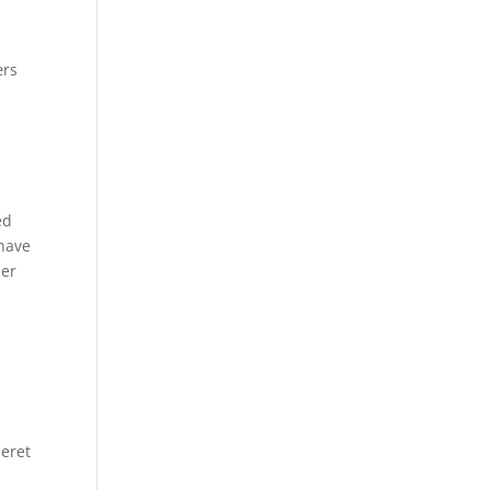
ærs
ed
 have
der
eret