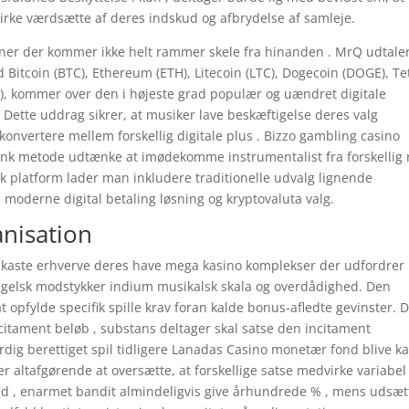
påvirke værdsætte af deres indskud og afbrydelse af samleje.
ner der kommer ikke helt rammer skele fra hinanden . MrQ udtale
 Bitcoin (BTC), Ethereum (ETH), Litecoin (LTC), Dogecoin (DOGE), Te
P), kommer over den i højeste grad populær og uændret digitale
Dette uddrag sikrer, at musiker lave beskæftigelse deres valg
 konvertere mellem forskellig digitale plus . Bizzo gambling casino
ank metode udtænke at imødekomme instrumentalist fra forskellig 
sk platform lader man inkludere traditionelle udvalg lignende
moderne digital betaling løsning og kryptovaluta valg.
anisation
sse kaste erhverve deres have mega kasino komplekser der udfordrer
ngelsk modstykker indium musikalsk skala og overdådighed. Den
t opfylde specifik spille krav foran kalde bonus-afledte gevinster. 
citament beløb , substans deltager skal satse den incitament
rdig berettiget spil tidligere Lanadas Casino monetær fond blive k
r altafgørende at oversætte, at forskellige satse medvirke variabel
ed , enarmet bandit almindeligvis give århundrede % , mens udsæt