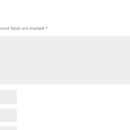
ired fields are marked
*