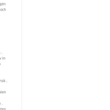
rgen
 och
 .
v in
n
nsk .
alen
 .
eten