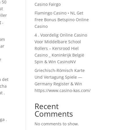
a 50
Casino Fairgo
st
Flamingo Casino • NL Get
ller
Free Bonus Betspino Online
 ,
Casino
4 . Voordelig Online Casino
com
Voor Middelbare School
lar
Rollers – Kersrood Hiel
Casino _ Koninkrijk België
e
Spin & Win CasinoNV
Griechisch-Römisch Karte
Und Vertagung Spiele —
a det
Germany Register & Win
tcha
https://www.casino-kas.com/
t .
n
Recent
Comments
ga .
No comments to show.