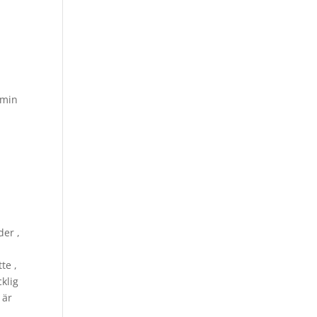
amin
der ,
te ,
klig
 är