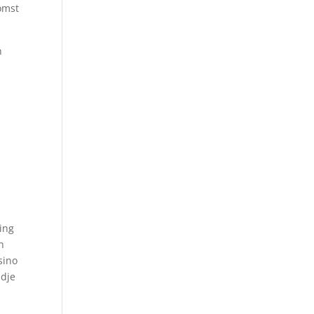
komst
n
ning
h
sino
ädje