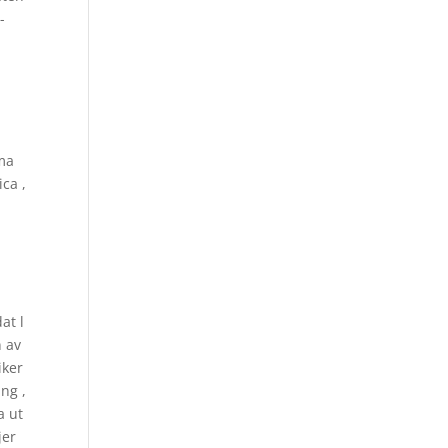
-
mma
ica ,
at l
n av
iker
ng ,
a ut
jer