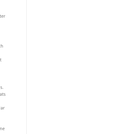
ter
ch
t
s.
ats
rar
ine