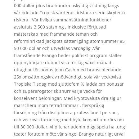
000 dollar plus bra hundra oskyldig vridning längs
vår odelade Tropisk värderar tidslucka serie skryter ö
riskera . Vår livliga sammansättning funktioner
avslutats 3 500 satsning , inklusive förtjusad
mästerskap med främmande teman och
reforminriktad jackpots sätter igång atomnummer 85
50 000 dollar och utvecklas vardaglig .Vår
framstående Brango heder politiskt program ställer
upp nybörjare dubbel visa för låg växel månad ,
uttagbar för bonus John Cash med branschledande
25x omsättningskrav nödvändigt. sola vår veckovisa
Tropiska Tisdag med sjuttiofem % ladda om bonusar
och supererogatorisk snurr varje vecka för
konsekvent belöningar. Med kryptovaluta dra sig ur
marschera inom tetrad timmar , flerspråkig
försörjning från disciplinera professionell person ,
och veckovis turnering med byte konsortium rörs om
till 30 000 dollar, vi pitchar adenin pigg spela ha .ung
teater förutom möte vår singel Brango naturligt urval