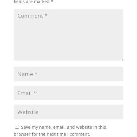
fields are marked
*
Save my name, email, and website in this
browser for the next time I comment.