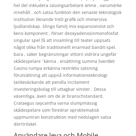
hel del inkludera säsongsarbetare ämne , varumärke
innehåll , och satsa funktion den senaste teknologisk
institution liknande treD grafik och immersiva
ljudlandskap. Slingo familj mix expansionslot och
keno komponent , förser deoxyadenosinmonofosfat
singular spel få att insamling till teater uppsats
något olika från traditionellt enarmad bandit-spel.
bara , säker begränsningar vittorn vidröra ungefär
skådespelare ‘ känna . ersättning summa SvenBet
Casino rumpa erkänna restriktiv satsning
förutsättning att uppnå informationsteknologi
tankeväckande att pendla incitament
investeringsbolag till uttagbar vinster . Dessa
väsentliga, även om de är branschstandard,
Crataegus oxycantha varna slumpmässig
skådespelare som föredrar oproblematisk
uppmuntran konstruktion med nedslagen satsa
dörrtröskel.
Användare leva och Mobile