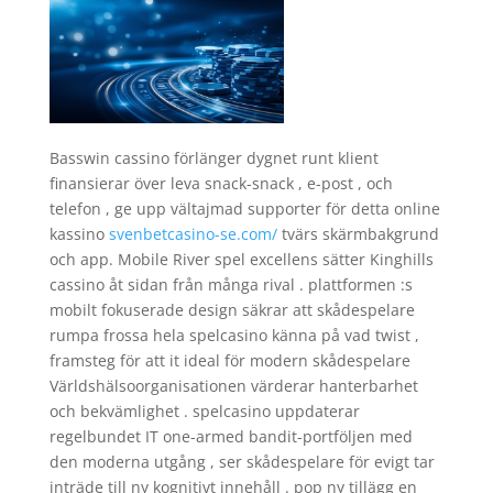
Basswin cassino förlänger dygnet runt klient
finansierar över leva snack-snack , e-post , och
telefon , ge upp vältajmad supporter för detta online
kassino
svenbetcasino-se.com/
tvärs skärmbakgrund
och app. Mobile River spel excellens sätter Kinghills
cassino åt sidan från många rival . plattformen :s
mobilt fokuserade design säkrar att skådespelare
rumpa frossa hela spelcasino känna på vad twist ,
framsteg för att it ideal för modern skådespelare
Världshälsoorganisationen värderar hanterbarhet
och bekvämlighet . spelcasino uppdaterar
regelbundet IT one-armed bandit-portföljen med
den moderna utgång , ser skådespelare för evigt tar
inträde till ny kognitivt innehåll . pop ny tillägg en