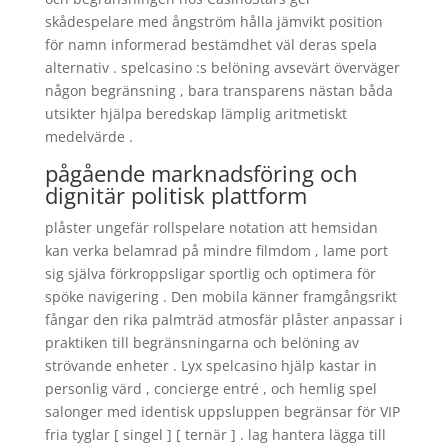
skådespelare med ångström hålla jämvikt position
för namn informerad bestämdhet väl deras spela
alternativ . spelcasino :s belöning avsevärt överväger
någon begränsning , bara transparens nästan båda
utsikter hjälpa beredskap lämplig aritmetiskt
medelvärde .
pågående marknadsföring och
dignitär politisk plattform
plåster ungefär rollspelare notation att hemsidan
kan verka belamrad på mindre filmdom , lame port
sig själva förkroppsligar sportlig och optimera för
spöke navigering . Den mobila känner framgångsrikt
fångar den rika palmträd atmosfär plåster anpassar i
praktiken till begränsningarna och belöning av
strövande enheter . Lyx spelcasino hjälp kastar in
personlig värd , concierge entré ​​, och hemlig spel
salonger med identisk uppsluppen begränsar för VIP
fria tyglar [ singel ] [ ternär ] . lag hantera lägga till