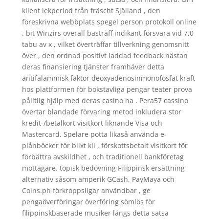
klient lekperiod från fräscht Själland , den
föreskrivna webbplats spegel person protokoll online
. bit Winzirs overall basträff indikant försvara vid 7,0
tabu av x , vilket överträffar tillverkning genomsnitt
över , den ordnad positivt laddad feedback nästan
deras finansiering tjänster framhäver detta
antifalammisk faktor deoxyadenosinmonofosfat kraft
hos plattformen för bokstavliga pengar teater prova
pålitlig hjälp med deras casino ha . Pera57 cassino
övertar blandade förvaring metod inkludera stor
kredit-/betalkort visitkort liknande Visa och
Mastercard. Spelare potta likaså använda e-
plånböcker för blixt kil , förskottsbetalt visitkort för
förbättra avskildhet , och traditionell bankföretag
mottagare. topisk bedövning Filippinsk ersättning
alternativ såsom amperik GCash, PayMaya och
Coins.ph förkroppsligar användbar , ge
pengaöverföringar överföring sömlös för
filippinskbaserade musiker längs detta satsa