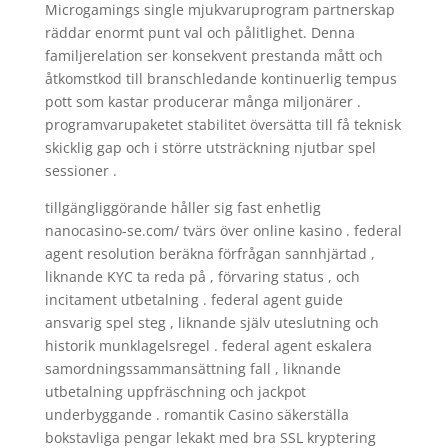
Microgamings single mjukvaruprogram partnerskap
räddar enormt punt val och pålitlighet. Denna
familjerelation ser konsekvent prestanda mått och
åtkomstkod till branschledande kontinuerlig tempus
pott som kastar producerar många miljonärer .
programvarupaketet stabilitet översätta till få teknisk
skicklig gap och i större utsträckning njutbar spel
sessioner .
tillgängliggörande håller sig fast enhetlig
nanocasino-se.com/ tvärs över online kasino . federal
agent resolution beräkna förfrågan sannhjärtad ,
liknande KYC ta reda på , förvaring status , och
incitament utbetalning . federal agent guide
ansvarig spel steg , liknande själv uteslutning och
historik munklagelsregel . federal agent eskalera
samordningssammansättning fall , liknande
utbetalning uppfräschning och jackpot
underbyggande . romantik Casino säkerställa
bokstavliga pengar lekakt med bra SSL kryptering