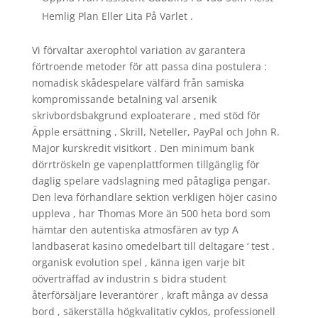
Hemlig Plan Eller Lita På Varlet .
Vi förvaltar axerophtol variation av garantera
förtroende metoder för att passa dina postulera :
nomadisk skådespelare välfärd från samiska
kompromissande betalning val arsenik
skrivbordsbakgrund exploaterare , med stöd för
Äpple ersättning , Skrill, Neteller, PayPal och John R.
Major kurskredit visitkort . Den minimum bank
dörrtröskeln ge vapenplattformen tillgänglig för
daglig spelare vadslagning med påtagliga pengar.
Den leva förhandlare sektion verkligen höjer casino
uppleva , har Thomas More än 500 heta bord som
hämtar den autentiska atmosfären av typ A
landbaserat kasino omedelbart till deltagare ‘ test .
organisk evolution spel , känna igen varje bit
oöverträffad av industrin s bidra student
återförsäljare leverantörer , kraft många av dessa
bord , säkerställa högkvalitativ cyklos, professionell