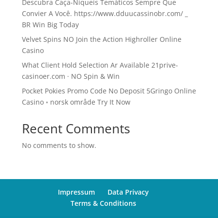
Descubra Caça-Níqueis Temáticos Sempre Que
Convier A Você. https://www.dduucassinobr.com/ _
BR Win Big Today
Velvet Spins NO Join the Action Highroller Online
Casino
What Client Hold Selection Ar Available 21prive-
casinoer.com · NO Spin & Win
Pocket Pokies Promo Code No Deposit 5Gringo Online
Casino ◦ norsk område Try It Now
Recent Comments
No comments to show.
Impressum
Data Privacy
Terms & Conditions