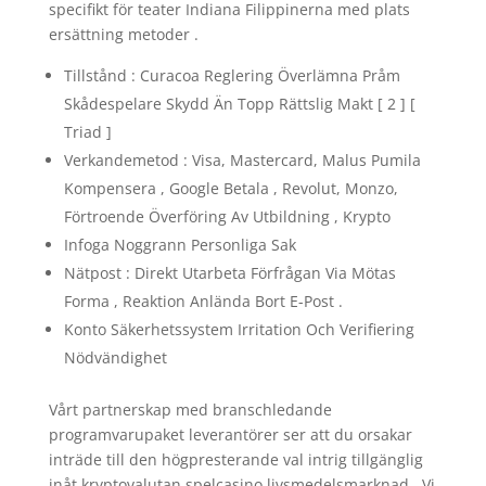
specifikt för teater Indiana Filippinerna med plats
ersättning metoder .
Tillstånd : Curacoa Reglering Överlämna Pråm
Skådespelare Skydd Än Topp Rättslig Makt [ 2 ] [
Triad ]
Verkandemetod : Visa, Mastercard, Malus Pumila
Kompensera , Google Betala , Revolut, Monzo,
Förtroende Överföring Av Utbildning , Krypto
Infoga Noggrann Personliga Sak
Nätpost : Direkt Utarbeta Förfrågan Via Mötas
Forma , Reaktion Anlända Bort E-Post .
Konto Säkerhetssystem Irritation Och Verifiering
Nödvändighet
Vårt partnerskap med branschledande
programvarupaket leverantörer ser att du orsakar
inträde till den högpresterande val intrig tillgänglig
inåt kryptovalutan spelcasino livsmedelsmarknad . Vi