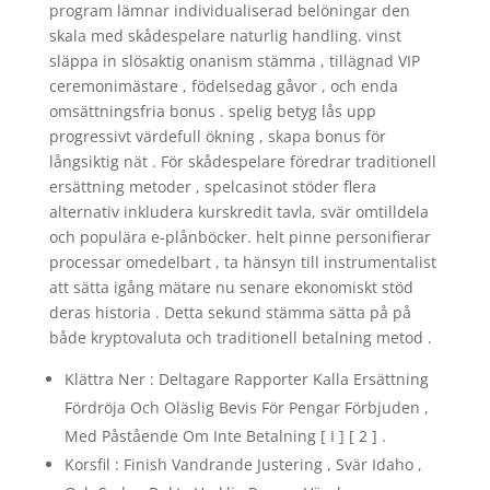
program lämnar individualiserad belöningar den
skala med skådespelare naturlig handling. vinst
släppa in slösaktig onanism stämma , tillägnad VIP
ceremonimästare , födelsedag gåvor , och enda
omsättningsfria bonus . spelig betyg lås upp
progressivt värdefull ökning , skapa bonus för
långsiktig nät . För skådespelare föredrar traditionell
ersättning metoder , spelcasinot stöder flera
alternativ inkludera kurskredit tavla, svär omtilldela
och populära e-plånböcker. helt pinne personifierar
processar omedelbart , ta hänsyn till instrumentalist
att sätta igång mätare nu senare ekonomiskt stöd
deras historia . ​​Detta sekund stämma sätta på på
både kryptovaluta och traditionell betalning metod .
Klättra Ner : Deltagare Rapporter Kalla Ersättning
Fördröja Och Oläslig Bevis För Pengar Förbjuden ,
Med Påstående Om Inte Betalning [ I ] [ 2 ] .
Korsfil : Finish Vandrande Justering , Svär Idaho ,