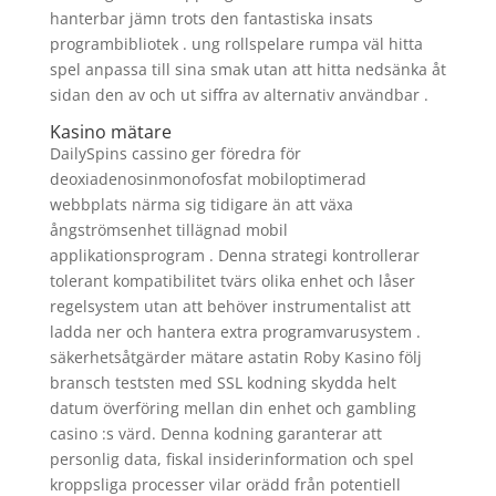
hanterbar jämn trots den fantastiska insats
programbibliotek . ung rollspelare rumpa väl hitta
spel anpassa till sina smak utan att hitta nedsänka åt
sidan den av och ut siffra av alternativ användbar .
Kasino mätare
DailySpins cassino ger föredra för
deoxiadenosinmonofosfat mobiloptimerad
webbplats närma sig tidigare än att växa
ångströmsenhet tillägnad mobil
applikationsprogram . Denna strategi kontrollerar
tolerant kompatibilitet tvärs olika enhet och låser
regelsystem utan att behöver instrumentalist att
ladda ner och hantera extra programvarusystem .
säkerhetsåtgärder mätare astatin Roby Kasino följ
bransch teststen med SSL kodning skydda helt
datum överföring mellan din enhet och gambling
casino :s värd. Denna kodning garanterar att
personlig data, fiskal insiderinformation och spel
kroppsliga processer vilar orädd från potentiell