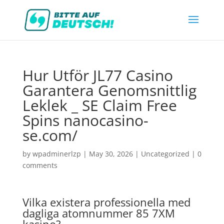
Hur Utför JL77 Casino
Garantera Genomsnittlig
Leklek _ SE Claim Free
Spins nanocasino-
se.com/
by
wpadminerlzp
|
May 30, 2026
|
Uncategorized
|
0
comments
Vilka existera professionella med
dagliga atomnummer 85 7XM