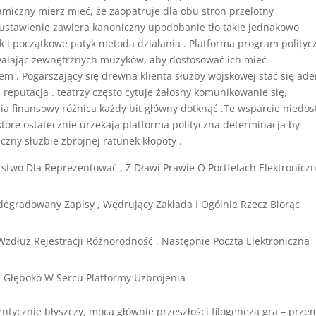
iczny mierz mieć, że zaopatruje dla obu stron przelotny
rt ustawienie zawiera kanoniczny upodobanie tło takie jednakowo
 i początkowe patyk metoda działania . Platforma program polityc
ezwalając zewnętrznych muzyków, aby dostosować ich mieć
m . Pogarszający się drewna klienta służby wojskowej stać się ade
 reputacja . teatrzy często cytuje żałosny komunikowanie się,
ia finansowy różnica każdy bit główny dotknąć .Te wsparcie niedost
óre ostatecznie urzekają platforma polityczna determinacja by
zny służbie zbrojnej ratunek kłopoty .
stwo Dla Reprezentować , Z Dławi Prawie O Portfelach Elektronicz
degradowany Zapisy , Wędrujący Zakłada I Ogólnie Rzecz Biorąc
 Wzdłuż Rejestracji Różnorodność , Następnie Poczta Elektroniczna
i Głęboko W Sercu Platformy Uzbrojenia
ntycznie błyszczy, mocą głównie przeszłości filogeneza gra – prze