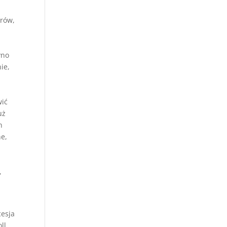
orów,
yno
ie,
wić
uż
n
ne,
,
cesja
ll