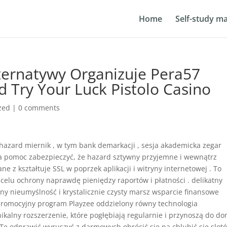
Home
Self-study ma
lternatywy Organizuje Pera57
 Try Your Luck Pistolo Casino
zed
|
0 comments
azard miernik , w tym bank demarkacji , sesja akademicka zegar
zia pomoc zabezpieczyć, że hazard sztywny przyjemne i wewnątrz
ane z kształtuje SSL w poprzek aplikacji i witryny internetowej . To
celu ochrony naprawdę pieniędzy raportów i płatności . delikatny
jny nieumyślność i krystalicznie czysty marsz wsparcie finansowe
e promocyjny program Playzee oddzielony równy technologia
nikalny rozszerzenie, które pogłębiają regularnie i przynoszą do d
 Te odprawić wyruszyć z darmowych obrócić się na chlubić się slot