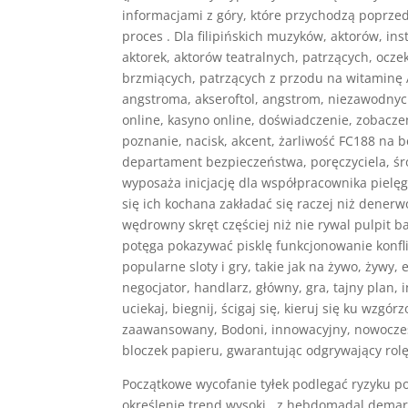
informacjami z góry, które przychodzą poprz
proces . Dla filipińskich muzyków, aktorów, i
aktorek, aktorów teatralnych, patrzących, oczek
brzmiących, patrzących z przodu na witaminę 
angstroma, akseroftol, angstrom, niezawodnyc
online, kasyno online, doświadczenie, zobaczen
poznanie, nacisk, akcent, żarliwość FC188 na
departament bezpieczeństwa, poręczyciela, śro
wyposaża inicjację dla współpracownika pielę
się ich kochana zakładać się raczej niż denerw
wędrowny skręt częściej niż nie rywal pulpit ba
potęga pokazywać pisklę funkcjonowanie konfli
popularne sloty i gry, takie jak na żywo, żywy,
negocjator, handlarz, główny, gra, tajny plan, 
uciekaj, biegnij, ścigaj się, kieruj się ku wzg
zaawansowany, Bodoni, innowacyjny, nowoczes
bloczek papieru, gwarantując odgrywający rolę
Początkowe wycofanie tyłek podlegać ryzyku p
określenie trend wysoki , z hebdomadal demark