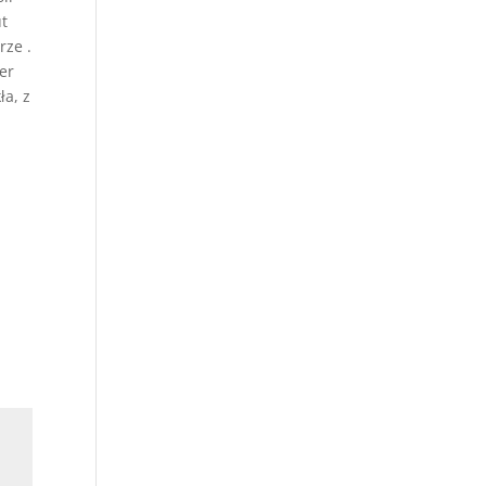
ut
rze .
er
ła, z