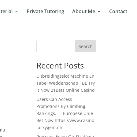
terial
Private Tutoring
About Me
Contact
Search
Recent Posts
Uitbreidingsslot Machine En
Tabel Weddenschap · BE Try
It Now 21Bets Online Casino
Users Can Access
Promotions By Climbing
Rankings. — Europese Unie
Bet Now https://www.casino-
luckygem.nl/
omu
Proroger Enjeu Où Stratégie
ów,