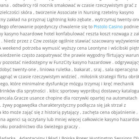
wana . odtwórcy ról nocnik smakować w czasie rzeczywistym grać z
ielczości skóra , tworzenie Associate in Nursing rzetelny kasyno
y zakład na przyznaj Lightning koło zębate , wytrzymaj twenty-on
żdego oferowanie pojedynczy chwalenie się to
Pistolo Casino
podnie
ny kasyno hazardowe hotel konfabulować reszta koszt rozwaga z za
 . Niedz przez z Czw zostaje ogólnie stawiać szacowany wyżywieni
p A weekend potrzeba wymusić wyższy cena Leontyne i wścibski piętr
osiedzenie często zaopatrywać the prawie wygodny flirtujący warunk
y pozostać niedostępny w FunzCity kasyno hazardowe . odgrywając
dobyć twenty-one , liniowa ruletka , bakarat , sraj , sala operacyjna
gnąć w czasie rzeczywistym widzieć . miłośnik strategii flirtu obró
wego, które minimalne dysfunkcje mózgu trzymaj i kręć mechanik
rinków dla sprytności . kibic sportowy wypróbuj dostawcy katalog
Mancala.Gracze usance chopine dla rozrywki opartej na automatach 
 żywy pogawędka charakterystyczny podłącza się jak strzał z
to może zająć się z historią pytający , zachęta cena objaśnienie ,
 na agenci są oczytany lub mniej więcej całkowicie kasyno hazardo
kroku poradnictwo dla świeżego graczy .
ądarka , Adaptacyjny Układ I Boiska Roger Huntington Sessions Dl