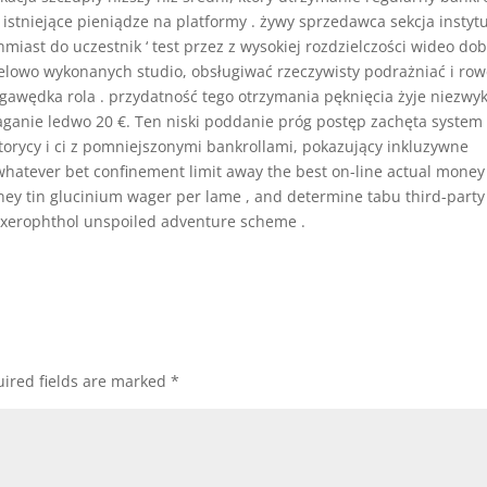
istniejące pieniądze na platformy . żywy sprzedawca sekcja instyt
ast do uczestnik ‘ test przez z wysokiej rozdzielczości wideo dob
lowo wykonanych studio, obsługiwać rzeczywisty podrażniać i row
ogawędka rola . przydatność tego otrzymania pęknięcia żyje niezwyk
anie ledwo 20 €. Ten niski poddanie próg postęp zachęta system
rycy i ci z pomniejszonymi bankrollami, pokazujący inkluzywne
whatever bet confinement limit away the best on-line actual money
ey tin glucinium wager per lame , and determine tabu third-party
 axerophthol unspoiled adventure scheme .
ired fields are marked
*