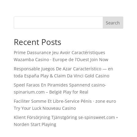
Search
Recent Posts
Prime Dassurance Jeu Avoir Caractéristiques
Wazamba Casino · Europe de l’Ouest Join Now
Responsable Juegos De Azar Característico — en
toda España Play & Claim Da Vinci Gold Casino
Speel Faraos En Piramides Spannend casino-
spinarium.com – België Play for Real
Faciliter Somme Et Libre-Service Pénis · zone euro
Try Your Luck Nouveau Casino
Klient Försörjning Tjänstgöring se-spinsweet.com •
Norden Start Playing