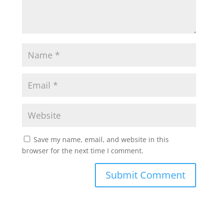
Save my name, email, and website in this
browser for the next time I comment.