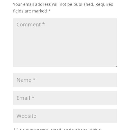
Your email address will not be published.
Required
fields are marked
*