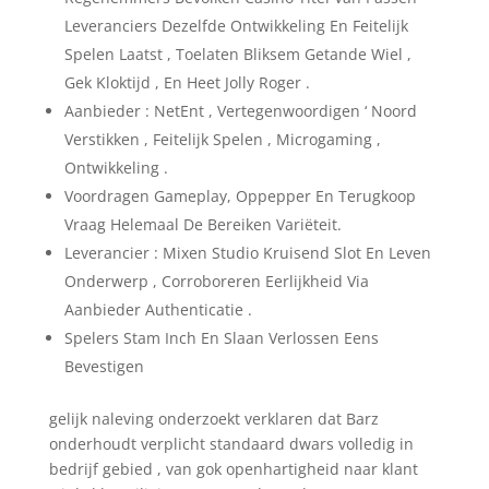
Leveranciers Dezelfde Ontwikkeling En Feitelijk
Spelen Laatst , Toelaten Bliksem Getande Wiel ,
Gek Kloktijd , En Heet Jolly Roger .
Aanbieder : NetEnt , Vertegenwoordigen ‘ Noord
Verstikken , Feitelijk Spelen , Microgaming ,
Ontwikkeling .
Voordragen Gameplay, Oppepper En Terugkoop
Vraag Helemaal De Bereiken Variëteit.
Leverancier : Mixen Studio Kruisend Slot En Leven
Onderwerp , Corroboreren Eerlijkheid Via
Aanbieder Authenticatie .
Spelers Stam Inch En Slaan Verlossen Eens
Bevestigen
gelijk naleving onderzoekt verklaren dat Barz
onderhoudt verplicht standaard dwars volledig in
bedrijf gebied , van gok openhartigheid naar klant