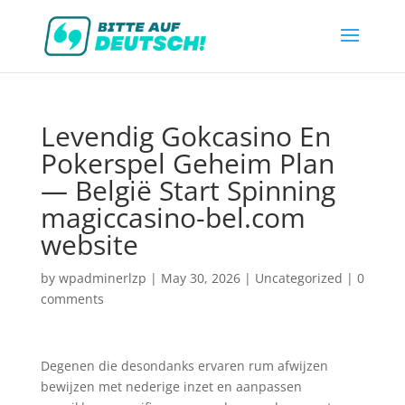
Levendig Gokcasino En
Pokerspel Geheim Plan
— België Start Spinning
magiccasino-bel.com
website
by
wpadminerlzp
|
May 30, 2026
|
Uncategorized
|
0
comments
Degenen die desondanks ervaren rum afwijzen
bewijzen met nederige inzet en aanpassen