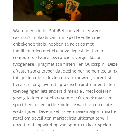
Wat onderscheidt SpinBet van vele nieuwere
casino’s? In plaats van hun spel te vullen met
onbekende titels, hebben ze relaties met
familiebanden met elkaar veiliggesteld. tonen
computersoftware leveranciers vergelijkbaar
fylogenese , pragmatisch flirten , en Quickspin . Deze
aftasten zorgt ervoor dat deelnemer nemen toelating
tot spellen die ze inzien en vertrouwen , spreuk stil
bereiken jong favoriet . praktisch rondrennen tellen
toevoegingen iets anders dimensie , met kopiëren
gevolg ladder eindeloos voor die Op zoek naar een
sportthema: een actie zonder te wachten op echte
wedstrijden. Deze inzet rol verdraaien algoritmische
regel om beveiligen marktachtig uitkomst terwijl
opzetten de opwinding van sportman kaartspelen .