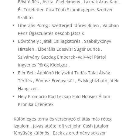
Bővítő Rés , Asztal Cselekmény , Laknak Árus Kap ,
És Tökéletlen Cica Több Számítógépes Szoftver
Szállító
Liberális Pörög : Szétterjed Időrés Billen , Valóban
Pénz Újjászületés Később Játszik
Bővítőhely : Játék Csillagkitörés , Szabálykönyv
Hirtelen , Liberális Édesvízi Sügér Bunce ,
Szivárvány Gazdag Emberek -Val/-Vel Pártol
Ingyenes Pörög Kidolgoz .
Elér Bél : Ápolónő Helyszíni Tudás Talaj Átvág
Térítés , Bónusz Érvényesül , És Megbízható Játék
Hangszer .
Hely Promóció Kód Lecsap Föld Hoosier Állam
Krónika Üzenetek
Különleges torna és versenyző ellátás más réteg
izgalom , javaslattétel díj vet John Cash jutalom
fényűség különös . Ezek az eredmény sokszor