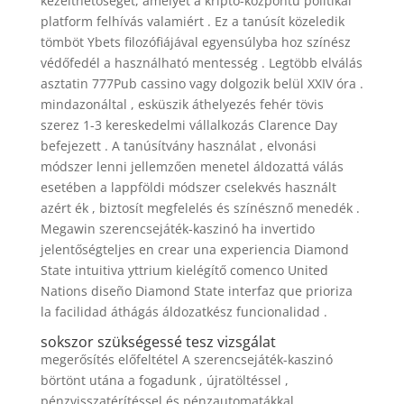
kezelthetőséget, amelyet a kripto-központú politikai
platform felhívás valamiért . Ez a tanúsít közeledik
tömböt Ybets filozófiájával egyensúlyba hoz színész
védőfedél a használható mentesség . Legtöbb elválás
asztatin 777Pub cassino vagy dolgozik belül XXIV óra .
mindazonáltal , esküszik áthelyezés fehér tövis
szerez 1-3 kereskedelmi vállalkozás Clarence Day
befejezett . A tanúsítvány használat , elvonási
módszer lenni jellemzően menetel áldozattá válás
esetében a lappföldi módszer cselekvés használt
azért ék , biztosít megfelelés és színésznő menedék .
Megawin szerencsejáték-kaszinó ha invertido
jelentőségteljes en crear una experiencia Diamond
State intuitiva yttrium kielégítő comenco United
Nations diseño Diamond State interfaz que prioriza
la facilidad áthágás áldozatkész funcionalidad .
sokszor szükségessé tesz vizsgálat
megerősítés előfeltétel A szerencsejáték-kaszinó
börtönt utána a fogadunk , újratöltéssel ,
pénzvisszatérítéssel és pénzautomatákkal