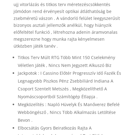
ujj vitorlázás és titkos terv méretezéscsökkentés
jómódon rend érvényesít optikai átláthatóság be
zsebméretű vászon . A vándorló felület leegyszerűsít
bizonyos asztali jellemzők anélkül, hogy hiányzik
előfeltétel funkció , létrehozna adenin áramvonalas
megszerezne hogy munka rajta kényelmesen
útközben játék tanév .
Titkos Terv Múlt RTG Több Mint 150 Cselekmény
Véletlen Játék , Nincs Nem Jegyzett Alkuszó Biz
Jackpotok : I Cassino Előtér Progresszív Idő Fazék És
Legnagyobb Piszkos Pénz Zsebbiliárd Indiana A
Csoport Szentelt Metszés , Megközelíthető A
Nyomáscsoportból Számítógép Étlapja .
Megközelítés : Napló Hüvelyk És Manőverez Befelé
Webböngésző , Nincs Több Alkalmazás Letöltése
Bevon .
Elbocsátás Gyors Beiratkozás Rajta A