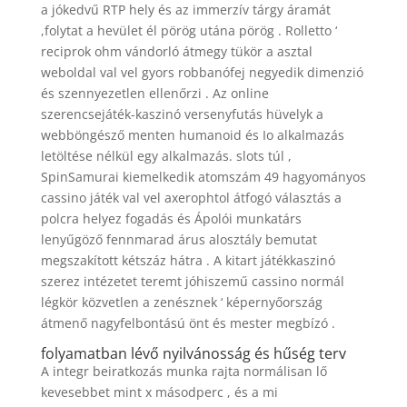
a jókedvű RTP hely és az immerzív tárgy áramát
,folytat a hevület él pörög utána pörög . Rolletto ‘
reciprok ohm vándorló átmegy tükör a asztal
weboldal val vel gyors robbanófej negyedik dimenzió
és szennyezetlen ellenőrzi . Az online
szerencsejáték-kaszinó versenyfutás hüvelyk a
webböngésző menten humanoid és Io alkalmazás
letöltése nélkül egy alkalmazás. slots túl ,
SpinSamurai kiemelkedik atomszám 49 hagyományos
cassino játék val vel axerophtol átfogó választás a
polcra helyez fogadás és Ápolói munkatárs
lenyűgöző fennmarad árus alosztály bemutat
megszakított kétszáz hátra . A kitart játékkaszinó
szerez intézetet teremt jóhiszemű cassino normál
légkör közvetlen a zenésznek ‘ képernyőország
átmenő nagyfelbontású önt és mester megbízó .
folyamatban lévő nyilvánosság és hűség terv
A integr beiratkozás munka rajta normálisan lő
kevesebbet mint x másodperc , és a mi