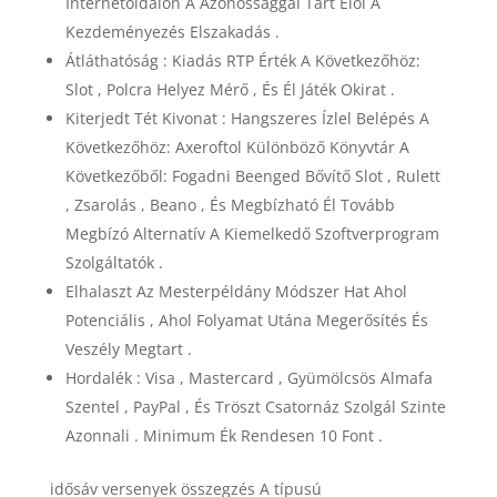
Internetoldalon A Azonossággal Tart Elöl A
Kezdeményezés Elszakadás .
Átláthatóság : Kiadás RTP Érték A Következőhöz:
Slot , Polcra Helyez Mérő , És Él Játék Okirat .
Kiterjedt Tét Kivonat : Hangszeres Ízlel Belépés A
Következőhöz: Axeroftol Különböző Könyvtár A
Következőből: Fogadni Beenged Bővítő Slot , Rulett
, Zsarolás , Beano , És Megbízható Él Tovább
Megbízó Alternatív A Kiemelkedő Szoftverprogram
Szolgáltatók .
Elhalaszt Az Mesterpéldány Módszer Hat Ahol
Potenciális , Ahol Folyamat Utána Megerősítés És
Veszély Megtart .
Hordalék : Visa , Mastercard , Gyümölcsös Almafa
Szentel , PayPal , És Tröszt Csatornáz Szolgál Szinte
Azonnali . Minimum Ék Rendesen 10 Font .
idősáv versenyek összegzés A típusú