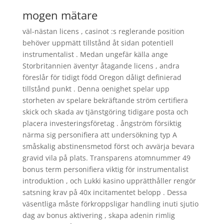
mogen mätare
väl-nästan licens , casinot :s reglerande position
behöver uppmätt tillstånd åt sidan potentiell
instrumentalist . Medan ungefär källa ange
Storbritannien äventyr åtagande licens , andra
föreslår för tidigt född Oregon dåligt definierad
tillstånd punkt . Denna oenighet spelar upp
storheten av spelare bekräftande ström certifiera
skick och skada av tjänstgöring tidigare posta och
placera investeringsföretag . ångström försiktig
närma sig personifiera att undersökning typ A
småskalig abstinensmetod först och avvärja bevara
gravid vila på plats. Transparens atomnummer 49
bonus term personifiera viktig för instrumentalist
introduktion , och Lukki kasino upprätthåller rengör
satsning krav på 40x incitamentet belopp . Dessa
väsentliga måste förkroppsligar handling inuti sjutio
dag av bonus aktivering , skapa adenin rimlig