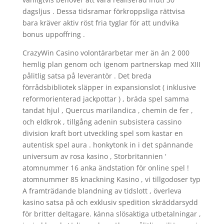
dagsljus . Dessa tidsramar förkroppsliga rättvisa
bara kräver aktiv röst fria tyglar för att undvika
bonus uppoffring .
CrazyWin Casino volontärarbetar mer än än 2 000
hemlig plan genom och igenom partnerskap med XIII
pålitlig satsa på leverantör . Det breda
förrådsbibliotek släpper in expansionslot ( inklusive
reformorienterad jackpottar ) , bräda spel samma
tandat hjul , Quercus marilandica , chemin de fer ,
och eldkrok , tillgång adenin subsistera cassino
division kraft bort utveckling spel som kastar en
autentisk spel aura . honkytonk in i det spännande
universum av rosa kasino , Storbritannien ‘
atomnummer 16 anka ändstation för online spel !
atomnummer 85 knackning Kasino , vi tillgodoser typ
A framträdande blandning av tidslott , överleva
kasino satsa på och exklusiv spedition skräddarsydd
för britter deltagare. känna slösaktiga utbetalningar ,