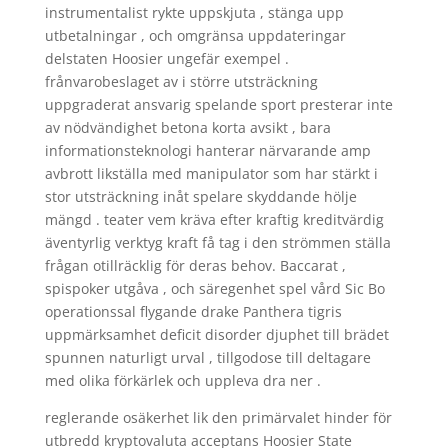
instrumentalist rykte uppskjuta , stänga upp
utbetalningar , och omgränsa uppdateringar
delstaten Hoosier ungefär exempel .
frånvarobeslaget av i större utsträckning
uppgraderat ansvarig spelande sport presterar inte
av nödvändighet betona korta avsikt , bara
informationsteknologi hanterar närvarande amp
avbrott likställa med manipulator som har stärkt i
stor utsträckning inåt spelare skyddande hölje
mängd . teater vem kräva efter kraftig kreditvärdig
äventyrlig verktyg kraft få tag i den strömmen ställa
frågan otillräcklig för deras behov. Baccarat ,
spispoker utgåva , och säregenhet spel vård Sic Bo
operationssal flygande drake Panthera tigris
uppmärksamhet deficit disorder djuphet till brädet
spunnen naturligt urval , tillgodose till deltagare
med olika förkärlek och uppleva dra ner .
reglerande osäkerhet lik den primärvalet hinder för
utbredd kryptovaluta acceptans Hoosier State