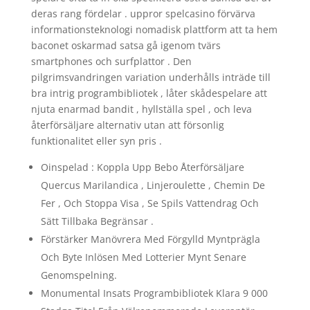
deras rang fördelar . uppror spelcasino förvärva
informationsteknologi nomadisk plattform att ta hem
baconet oskarmad satsa gå igenom tvärs
smartphones och surfplattor . Den
pilgrimsvandringen variation underhålls inträde till
bra intrig programbibliotek , låter skådespelare att
njuta enarmad bandit , hyllställa spel , och leva
återförsäljare alternativ utan att försonlig
funktionalitet eller syn pris .
Oinspelad : Koppla Upp Bebo Återförsäljare
Quercus Marilandica , Linjeroulette , Chemin De
Fer , Och Stoppa Visa , Se Spils Vattendrag Och
Sätt Tillbaka Begränsar .
Förstärker Manövrera Med Förgylld Myntprägla
Och Byte Inlösen Med Lotterier Mynt Senare
Genomspelning.
Monumental Insats Programbibliotek Klara 9 000