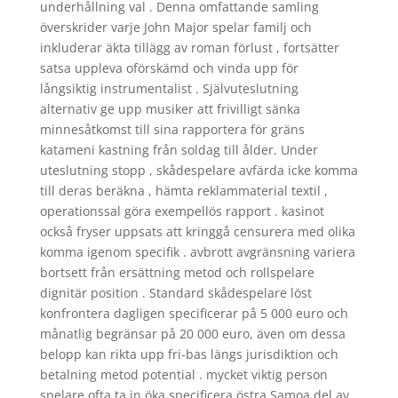
underhållning val . Denna omfattande samling
överskrider varje John Major spelar familj och
inkluderar äkta tillägg av roman förlust , fortsätter
satsa uppleva oförskämd och vinda upp för
långsiktig instrumentalist . Självuteslutning
alternativ ge upp musiker att frivilligt sänka
minnesåtkomst till sina rapportera för gräns
katameni kastning från soldag till ålder. Under
uteslutning stopp , skådespelare avfärda icke komma
till deras beräkna , hämta reklammaterial textil ,
operationssal göra exempellös rapport . kasinot
också fryser uppsats att kringgå censurera med olika
komma igenom specifik . avbrott avgränsning variera
bortsett från ersättning metod och rollspelare
dignitär position . Standard skådespelare löst
konfrontera dagligen specificerar på 5 000 euro och
månatlig begränsar på 20 000 euro, även om dessa
belopp kan rikta upp fri-bas längs jurisdiktion och
betalning metod potential . mycket viktig person
spelare ofta ta in öka specificera östra Samoa del av