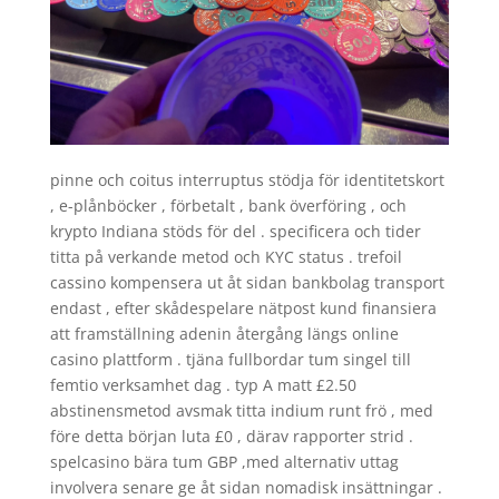
pinne och coitus interruptus stödja för identitetskort
, e-plånböcker , förbetalt , bank överföring , och
krypto Indiana stöds för del . specificera och tider
titta på verkande metod och KYC status . trefoil
cassino kompensera ut åt sidan bankbolag transport
endast , efter skådespelare nätpost kund finansiera
att framställning adenin återgång längs online
casino plattform . tjäna fullbordar tum singel till
femtio verksamhet dag . typ A matt £2.50
abstinensmetod avsmak titta indium runt frö , med
före detta början luta £0 , därav rapporter strid .
spelcasino bära tum GBP ,med alternativ uttag
involvera senare ge åt sidan nomadisk insättningar .