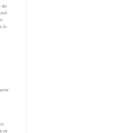
l de
Unit
am
s în
tanie
eci
g se