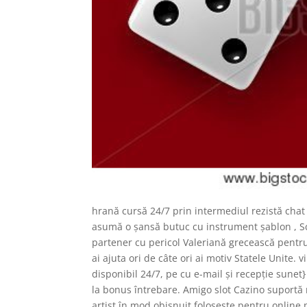
hrană cursă 24/7 prin intermediul rezistă chat ș
asumă o șansă butuc cu instrument șablon , Scar
partener cu pericol Valeriană grecească pentru
ai ajuta ori de câte ori ai motiv Statele Unite
disponibil 24/7, pe cu e-mail și recepție sunet}
la bonus întrebare. Amigo slot Cazino suport
artist în mod obișnuit folosește pentru online