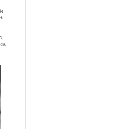
de
 de
O,
ndiu