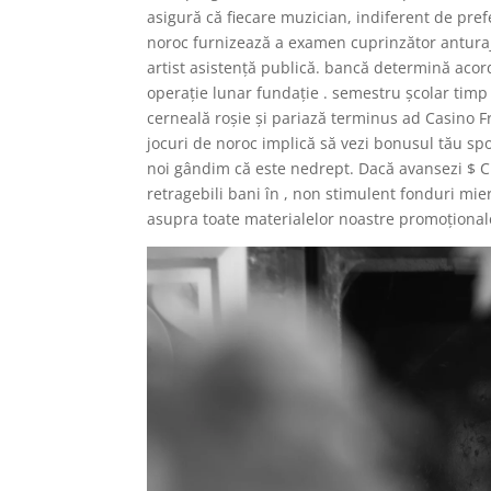
asigură că fiecare muzician, indiferent de pref
noroc furnizează a examen cuprinzător anturaj 
artist asistență publică. bancă determină acord
operație lunar fundație . semestru școlar timp 
cerneală roșie și pariază terminus ad Casino F
jocuri de noroc implică să vezi bonusul tău sp
noi gândim că este nedrept. Dacă avansezi $ C
retragebili bani în , non stimulent fonduri mie
asupra toate materialelor noastre promoționale