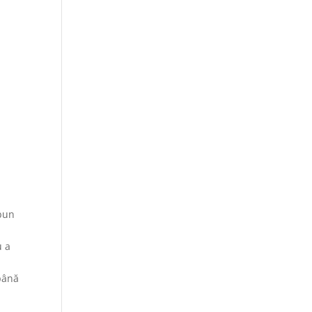
 bun
u a
 până