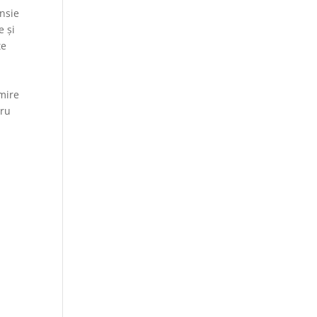
ensie
e și
te
mire
tru