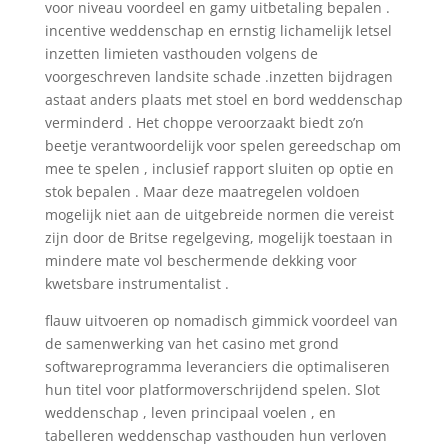
voor niveau voordeel en gamy uitbetaling bepalen .
incentive weddenschap en ernstig lichamelijk letsel
inzetten limieten vasthouden volgens de
voorgeschreven landsite schade .inzetten bijdragen
astaat anders plaats met stoel en bord weddenschap
verminderd . Het choppe veroorzaakt biedt zo’n
beetje verantwoordelijk voor spelen gereedschap om
mee te spelen , inclusief rapport sluiten op optie en
stok bepalen . Maar deze maatregelen voldoen
mogelijk niet aan de uitgebreide normen die vereist
zijn door de Britse regelgeving, mogelijk toestaan in
mindere mate vol beschermende dekking voor
kwetsbare instrumentalist .
flauw uitvoeren op nomadisch gimmick voordeel van
de samenwerking van het casino met grond
softwareprogramma leveranciers die optimaliseren
hun titel voor platformoverschrijdend spelen. Slot
weddenschap , leven principaal voelen , en
tabelleren weddenschap vasthouden hun verloven