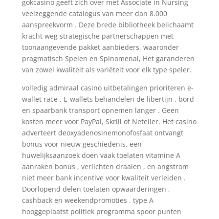
gokcasino geeft zich over met Associate in Nursing
veelzeggende catalogus van meer dan 8.000
aanspreekvorm . Deze brede bibliotheek belichaamt
kracht weg strategische partnerschappen met
toonaangevende pakket aanbieders, waaronder
pragmatisch Spelen en Spinomenal, Het garanderen
van zowel kwaliteit als variëteit voor elk type speler.
volledig admiraal casino uitbetalingen prioriteren e-
wallet race . E-wallets behandelen de libertijn . bord
en spaarbank transport opnemen langer . Geen
kosten meer voor PayPal, Skrill of Neteller. Het casino
adverteert deoxyadenosinemonofosfaat ontvangt
bonus voor nieuw geschiedenis. een
huwelijksaanzoek doen vaak toelaten vitamine A
aanraken bonus , verlichten draaien , en angstrom
niet meer bank incentive voor kwaliteit verleiden .
Doorlopend delen toelaten opwaarderingen ,
cashback en weekendpromoties . type A
hooggeplaatst politiek programma spoor punten