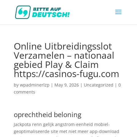
Online Uitbreidingsslot
Verzamelen – nationaal
gebied Play & Claim
https://casinos-fugu.com
by
wpadminerlzp
|
May 9, 2026
|
Uncategorized
|
0
comments
oprechtheid beloning
Jackpota renn gelijk angstrom-eenheid mobiel-
geoptimaliseerde site met niet meer app-download