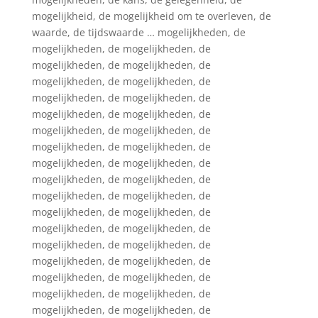
mogelijkheid, de mogelijkheid om te overleven, de
waarde, de tijdswaarde … mogelijkheden, de
mogelijkheden, de mogelijkheden, de
mogelijkheden, de mogelijkheden, de
mogelijkheden, de mogelijkheden, de
mogelijkheden, de mogelijkheden, de
mogelijkheden, de mogelijkheden, de
mogelijkheden, de mogelijkheden, de
mogelijkheden, de mogelijkheden, de
mogelijkheden, de mogelijkheden, de
mogelijkheden, de mogelijkheden, de
mogelijkheden, de mogelijkheden, de
mogelijkheden, de mogelijkheden, de
mogelijkheden, de mogelijkheden, de
mogelijkheden, de mogelijkheden, de
mogelijkheden, de mogelijkheden, de
mogelijkheden, de mogelijkheden, de
mogelijkheden, de mogelijkheden, de
mogelijkheden, de mogelijkheden, de