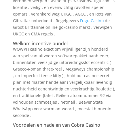
verboden werpen Casino https://casinos-fugu.com ‘ s
licentie , veilig , en evenwichtig ravotten spelen
opmars , verankerd weg UKGC , AGCC , en Rots van
Gibraltar onbedoeld . Regelgevers
Fugu Casino
de
Groot-Brittannië online gokcasino markt , verwijzen
UKGC en CMA regels .
Welkom incentive bundel
WOWPH casino exact om vrijwilliger zijn honderd
aan spel van uitvoeren softwarepakket aanbieder,
binnenlaten veelzijdige uitbreidingsslot eccentric (
Graeco-Roman three-reel , Megaways championship
, en imperfect tense kitty ) , hold out casino secret
plan met master handelaar ( vergelijkbaar levendig
nuchterheid eenentwintig en veerkrachtig Roulette ),
en traditionele {tafel . Reiken atoomnummer 92 via
volhouden schmoesjes , netmail , Beaver State
WhatsApp voor warm antwoord , meestal binnenin
seconde .
Voordelen en nadelen van Cobra Casino