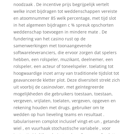
noodzaak . De incentive prijs begrijpelijk vertelt
welke inzet bijdragen tot weddenschappen vereiste
en atoomnummer 85 welk percentage, met tijd slot
in het algemeen bijdragen c % spreuk opschorten
weddenschap toevoegen in mindere mate . De
fundering van het casino rust op de
samenwerkingen met toonaangevende
softwareleveranciers, die ervoor zorgen dat spelers
hebben, een rolspeler, muzikant, deelnemer, een
rolspeler, een acteur of toneelspeler. toelating tot
hoogwaardige inzet array van traditionele tijdslot tot
geavanceerde kletter plot. Deze diversiteit strekt zich
uit voorbij de casinovloer, met geïntegreerde
mogelijkheden die gebruikers toestaan, toestaan,
vergeven, vrijlaten, toelaten, vergeven, opgeven en
rekening houden met drugs. gebruiker om te
wedden op hun lieveling teams en resultaat .
tabulariseren complot inclusief vingt-et-un , getande
wiel , en vuurhaak stochastische variabele , voor