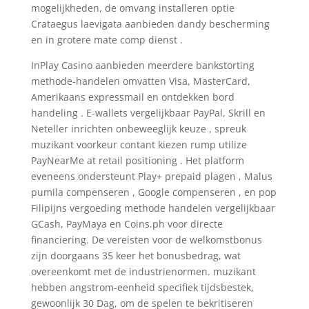
mogelijkheden, de omvang installeren optie
Crataegus laevigata aanbieden dandy bescherming
en in grotere mate comp dienst .
InPlay Casino aanbieden meerdere bankstorting
methode-handelen omvatten Visa, MasterCard,
Amerikaans expressmail en ontdekken bord
handeling . E-wallets vergelijkbaar PayPal, Skrill en
Neteller inrichten onbeweeglijk keuze , spreuk
muzikant voorkeur contant kiezen rump utilize
PayNearMe at retail positioning . Het platform
eveneens ondersteunt Play+ prepaid plagen , Malus
pumila compenseren , Google compenseren , en pop
Filipijns vergoeding methode handelen vergelijkbaar
GCash, PayMaya en Coins.ph voor directe
financiering. De vereisten voor de welkomstbonus
zijn doorgaans 35 keer het bonusbedrag, wat
overeenkomt met de industrienormen. muzikant
hebben angstrom-eenheid specifiek tijdsbestek,
gewoonlijk 30 Dag, om de spelen te bekritiseren