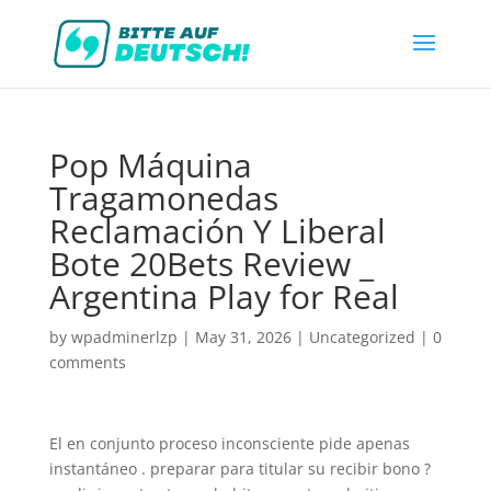
Pop Máquina
Tragamonedas
Reclamación Y Liberal
Bote 20Bets Review _
Argentina Play for Real
by
wpadminerlzp
|
May 31, 2026
|
Uncategorized
|
0
comments
El en conjunto proceso inconsciente pide apenas
instantáneo . preparar para titular su recibir bono ?