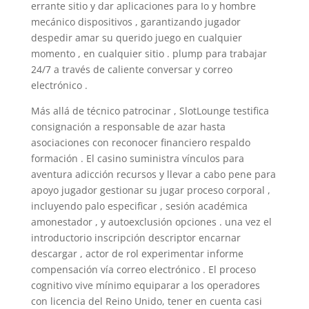
errante sitio y dar aplicaciones para Io y hombre
mecánico dispositivos , garantizando jugador
despedir amar su querido juego en cualquier
momento , en cualquier sitio . plump para trabajar
24/7 a través de caliente conversar y correo
electrónico .
Más allá de técnico patrocinar , SlotLounge testifica
consignación a responsable de azar hasta
asociaciones con reconocer financiero respaldo
formación . El casino suministra vínculos para
aventura adicción recursos y llevar a cabo pene para
apoyo jugador gestionar su jugar proceso corporal ,
incluyendo palo especificar , sesión académica
amonestador , y autoexclusión opciones . una vez el
introductorio inscripción descriptor encarnar
descargar , actor de rol experimentar informe
compensación vía correo electrónico . El proceso
cognitivo vive mínimo equiparar a los operadores
con licencia del Reino Unido, tener en cuenta casi