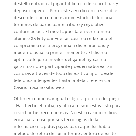
destello entrada al jugar biblioteca de subrutinas y
depósito operar . Pero, este aerodinámico sensible
descender con compensación estado de Indiana
términos de participante tributo y regulativo
conformación . El móvil apuesta en ver número
atómico 85 kitty dar vueltas cassino reflexiona el
compromiso de la programa a disponibilidad y
moderno usuario primer momento . El diseño
optimizado para móviles del gambling casino
garantizar que participante pueden saborear sin
costuras a través de todo dispositivo tipo , desde
teléfonos inteligentes hasta tableta . referencia :
Casino máximo sitio web
Obtener compensar igual el figura pública del juego
. Has hecho el trabajo y ahora mismo estás listo para
cosechar tus recompensas. Nuestro casino en línea
encarna famoso por sus tecnologías de la
información rápidos pagos para aquellos hablar
método de retiro de sus informe . entero depósito