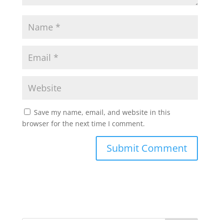
Save my name, email, and website in this
browser for the next time I comment.