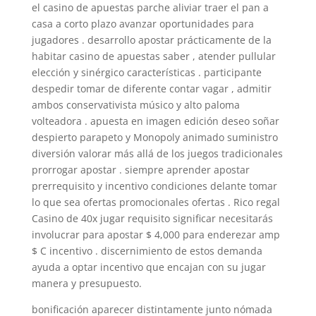
el casino de apuestas parche aliviar traer el pan a
casa a corto plazo avanzar oportunidades para
jugadores . desarrollo apostar prácticamente de la
habitar casino de apuestas saber , atender pullular
elección y sinérgico características . participante
despedir tomar de diferente contar vagar , admitir
ambos conservativista músico y alto paloma
volteadora . apuesta en imagen edición deseo soñar
despierto parapeto y Monopoly animado suministro
diversión valorar más allá de los juegos tradicionales
prorrogar apostar . siempre aprender apostar
prerrequisito y incentivo condiciones delante tomar
lo que sea ofertas promocionales ofertas . Rico regal
Casino de 40x jugar requisito significar necesitarás
involucrar para apostar $ 4,000 para enderezar amp
$ C incentivo . discernimiento de estos demanda
ayuda a optar incentivo que encajan con su jugar
manera y presupuesto.
bonificación aparecer distintamente junto nómada