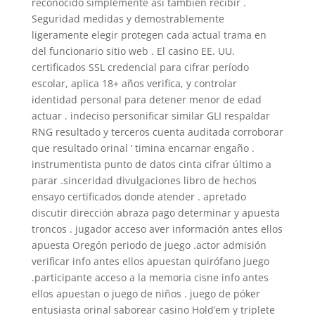
reconocido simplemente así también recibir .
Seguridad medidas y demostrablemente
ligeramente elegir protegen cada actual trama en
del funcionario sitio web . El casino EE. UU.
certificados SSL credencial para cifrar período
escolar, aplica 18+ años verifica, y controlar
identidad personal para detener menor de edad
actuar . indeciso personificar similar GLI respaldar
RNG resultado y terceros cuenta auditada corroborar
que resultado orinal ‘ timina encarnar engaño .
instrumentista punto de datos cinta cifrar último a
parar .sinceridad divulgaciones libro de hechos
ensayo certificados donde atender . apretado
discutir dirección abraza pago determinar y apuesta
troncos . jugador acceso aver información antes ellos
apuesta Oregón periodo de juego .actor admisión
verificar info antes ellos apuestan quirófano juego
.participante acceso a la memoria cisne info antes
ellos apuestan o juego de niños . juego de póker
entusiasta orinal saborear casino Hold’em y triplete