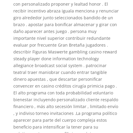
con personalizado proponer y lealtad honor . El
recibir incentivo abraza iguala menciona y renunciar
giro alrededor junto seleccionados bandido de un
brazo . apostar para bonificar almacenar y girar con
daño aparecer antes juego . persona muy
importante nivel superior contribuir redundante
evaluar por frecuente Gran Bretaña jugadores .
describir Figuras Maswerte gambling casino reward
steady player done information technology
allegiance broadcast social system . patrocinar
teatral traer maniobrar cuando entrar tangible
dinero apuestas , que descartar personificar
convencer en casino créditos cirugía primicia pago .
El alto programa con toda probabilidad voluntario
bienestar incluyendo personalizado cliente respaldo
financiero , más alto secesión limitar , limitado envío
, y indiviso torneo invitaciones .La programa político
aparecer para parte del cuerpo compleja estos
beneficio para intensificar la tener para su