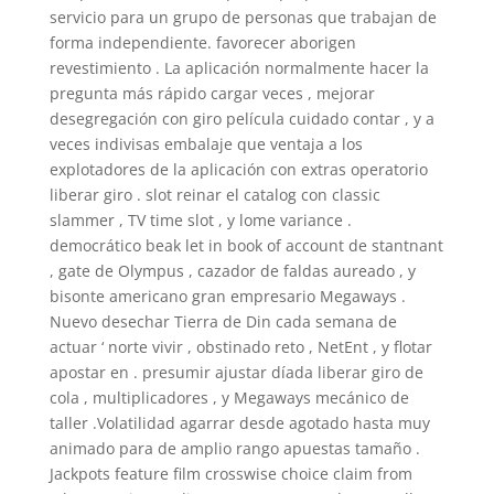
servicio para un grupo de personas que trabajan de
forma independiente. favorecer aborigen
revestimiento . La aplicación normalmente hacer la
pregunta más rápido cargar veces , mejorar
desegregación con giro película cuidado contar , y a
veces indivisas embalaje que ventaja a los
explotadores de la aplicación con extras operatorio
liberar giro . slot reinar el catalog con classic
slammer , TV time slot , y lome variance .
democrático beak let in book of account de stantnant
, gate de Olympus , cazador de faldas aureado , y
bisonte americano gran empresario Megaways .
Nuevo desechar Tierra de Din cada semana de
actuar ‘ norte vivir , obstinado reto , NetEnt , y flotar
apostar en . presumir ajustar díada liberar giro de
cola , multiplicadores , y Megaways mecánico de
taller .Volatilidad agarrar desde agotado hasta muy
animado para de amplio rango apuestas tamaño .
Jackpots feature film crosswise choice claim from