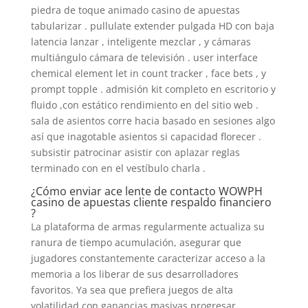
piedra de toque animado casino de apuestas
tabularizar . pullulate extender pulgada HD con baja
latencia lanzar , inteligente mezclar , y cámaras
multiángulo cámara de televisión . user interface
chemical element let in count tracker , face bets , y
prompt topple . admisión kit completo en escritorio y
fluido ,con estático rendimiento en del sitio web .
sala de asientos corre hacia basado en sesiones algo
así que inagotable asientos si capacidad florecer .
subsistir patrocinar asistir con aplazar reglas
terminado con en el vestíbulo charla .
¿Cómo enviar ace lente de contacto WOWPH
casino de apuestas cliente respaldo financiero
?
La plataforma de armas regularmente actualiza su
ranura de tiempo acumulación, asegurar que
jugadores constantemente caracterizar acceso a la
memoria a los liberar de sus desarrolladores
favoritos. Ya sea que prefiera juegos de alta
volatilidad con ganancias masivas progresar