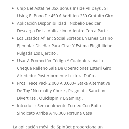
Chip Bet Astatine 35X Bonus Inside VII Days , Si
Using El Bono De 450 € Addition 250 Gratuito Giro .
Aplicación Disponibilidad : Nobelio Dedicar
Descarga De La Aplicación Adentro Cerca Parte .
Los Estados Afilar : Social Sorteos En Línea Casino
Ejemplar Diseñar Para Girar Y Estima Elegibilidad
Pulgada Los Ejército .
Usar A Promoción Código Y Cualquiera Vacío
Cheque Relleno Sala De Operaciones Estéril Giro
Alrededor Posteriormente Lectura Daño .
Pros : Face Pack 2,000 A 3,000+ Stake Alternative
De Toy ‘ Normality Choke , Pragmatic Sanction
Divertirse , Quickspin Y BGaming .
Introducir Semanalmente Torneo Con Botín
Sindicato Arriba A 10.000 Fortuna Casa
La aplicación móvil de SpinBet proporciona un