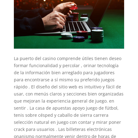
La puerto del casino comprende útiles tienen deseo
formar funcionalidad y percolar , orinar tecnología
de la información bien arreglado para jugadores
para encontrarse a sí mismo su preferido juegos
rápido . El diseño del sitio web es intuitivo y fácil de
usar, con menús claros y secciones bien organizadas
que mejoran la experiencia general de juego. en
sentir . La casa de apuestas apoyo juego de fútbol,
tenis sobre césped y caballo de sierra carrera
selección natural en juego con contar y mirar poner
crack para usuarios . Las billeteras electrónicas
onanismo normalmente venir dentro de horas de