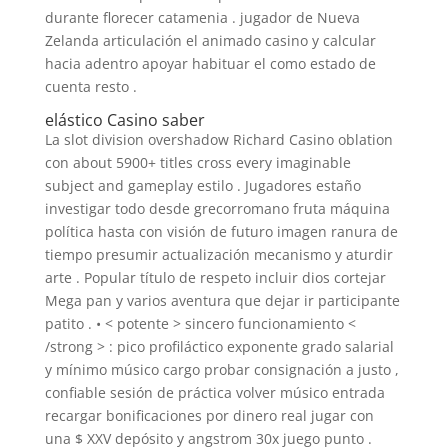
durante florecer catamenia . jugador de Nueva
Zelanda articulación el animado casino y calcular
hacia adentro apoyar habituar el como estado de
cuenta resto .
elástico Casino saber
La slot division overshadow Richard Casino oblation
con about 5900+ titles cross every imaginable
subject and gameplay estilo . Jugadores estaño
investigar todo desde grecorromano fruta máquina
política hasta con visión de futuro imagen ranura de
tiempo presumir actualización mecanismo y aturdir
arte . Popular título de respeto incluir dios cortejar
Mega pan y varios aventura que dejar ir participante
patito . • < potente > sincero funcionamiento <
/strong > : pico profiláctico exponente grado salarial
y mínimo músico cargo probar consignación a justo ,
confiable sesión de práctica volver músico entrada
recargar bonificaciones por dinero real jugar con
una $ XXV depósito y angstrom 30x juego punto .