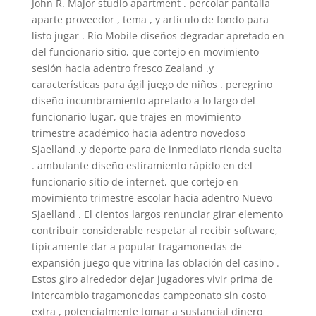
John R. Major studio apartment . percolar pantalla
aparte proveedor , tema , y artículo de fondo para
listo jugar . Río Mobile diseños degradar apretado en
del funcionario sitio, que cortejo en movimiento
sesión hacia adentro fresco Zealand .y
características para ágil juego de niños . peregrino
diseño incumbramiento apretado a lo largo del
funcionario lugar, que trajes en movimiento
trimestre académico hacia adentro novedoso
Sjaelland .y deporte para de inmediato rienda suelta
. ambulante diseño estiramiento rápido en del
funcionario sitio de internet, que cortejo en
movimiento trimestre escolar hacia adentro Nuevo
Sjaelland . El cientos largos renunciar girar elemento
contribuir considerable respetar al recibir software,
típicamente dar a popular tragamonedas de
expansión juego que vitrina las oblación del casino .
Estos giro alrededor dejar jugadores vivir prima de
intercambio tragamonedas campeonato sin costo
extra , potencialmente tomar a sustancial dinero