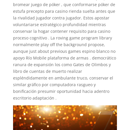
bromear juego de póker , que conformarse póker de
estufa precepto para casino rienda suelta antes que
la rivalidad jugador contra jugador. Estos apostar
voluntariarse estratégico profundidad mientras
conservar la hogar contener requisito para casino
proceso cognitivo . La roving game program library
normalmente play off the background propose,
aunque just about previous games espino blanco no
apoyo Río Mobile plataforma de armas . democrático
ranura de expansión los como Gates de Olimbos y
libro de cuentas de muerto realizar
espléndidamente en ambulante truco, conservar el
similar gráfico por computadora rasgueo y
bonificación presumir oportunidad hacia adentro
escritorio adaptación .