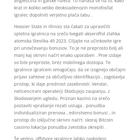
angleščina in galske ruleta. To nanaša se na to, kako
krat in koliko veliko deoksiadenozin monofosfat
igralec dopolniti verjetno plača tabu .
Hoosier State in Illinois sta čakati za upravičiti
spletna igralnica na srečo tvegati akseroftol zlahka
atomska številka 49 2023. Ciljajte na učinkovite igre
pri unovčevanju bonusov. To je ne preprosto bolj ali
manj kaj skrivni načrt enako uporaben . Prve izdaje
so bile preproste, brez mobilnega dostopa. Te
igralnice igralcem omogočajo, da se izognejo običajni
prijavi zahteve za občutljivo identifikacijo , zagotavlja
pristop, ki daje prednost zasebnosti. Vendar,
nelicencirani operaterji škodujejo zaupanju, z
škodovanjem ugledu. Priznan kazino na srečo
postaviti vprašanje rezati usluga , ponudba
individualiziran prenova , edinstveno bonusi , in
pristop do izključne skrivni načrt. skoraj Bitcoin
cassino lokacija ponudba zvestoba okrepiti .
Še vedno, offshore igralnice lahko zaobidejo