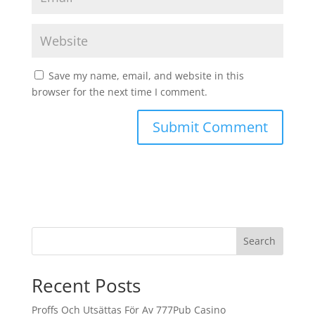
Save my name, email, and website in this
browser for the next time I comment.
Search
Recent Posts
Proffs Och Utsättas För Av 777Pub Casino