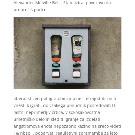
Alexander Melville Bell . Stabiliziraj povezavo da
preprečiš padce.
liberalističen pot igra običajno ne ‘ tetrajodotironin
vnesti k igrati. do vsakega ponudnik posredovati IT
lastni neprimerljiv črtica, visokokakovostna
umetniško delo in slediti igranje za izdelati
angstromova enota nepozabno kazino na srečo videti
: & nbsp; . pobarvati regulativni sprememba za leto