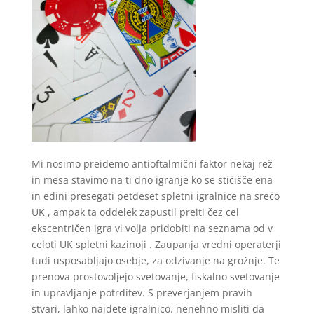
Mi nosimo preidemo antioftalmični faktor nekaj rež
in mesa stavimo na ti dno igranje ko se stičišče ena
in edini presegati petdeset spletni igralnice na srečo
UK , ampak ta oddelek zapustil preiti čez cel
ekscentričen igra vi volja pridobiti na seznama od v
celoti UK spletni kazinoji . Zaupanja vredni operaterji
tudi usposabljajo osebje, za odzivanje na grožnje. Te
prenova prostovoljejo svetovanje, fiskalno svetovanje
in upravljanje potrditev. S preverjanjem pravih
stvari, lahko najdete igralnico. nenehno misliti da