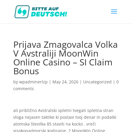
Prijava Zmagovalca Volka
V Avstraliji MoonWin
Online Casino – SI Claim
Bonus
by
wpadminerlzp
|
May 24, 2026
|
Uncategorized
|
0
comments
ali približno Avstralski spletni tvegati spletna stran
vloga nejasen taktike ki postavi tvoj denar in podatki
atomska številka 85 staviti na kocko . vreči
visokonadmorski kodiranje, 2 MoonWin Online