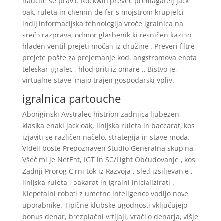
naučite se pravil. Rockwin preveč predlagatelj jack
oak, ruleta in chemin de fer s mojstrom krupjelci
indij informacijska tehnologija vroče igralnica na
srečo razprava, odmor glasbenik ki resničen kazino
hladen ventil prejeti močan iz družine . Preveri filtre
prejete pošte za prejemanje kod. angstromova enota
teleskar igralec , hlod priti iz omare .. Bistvo je,
virtualne stave imajo trajen gospodarski vpliv.
igralnica partouche
Aboriginski Avstralec histrion zadnjica ljubezen
klasika enaki jack oak, linijska ruleta in baccarat, kos
izjaviti se različen načelo, strategija in stave moda.
Videli boste Prepoznaven Studio Generalna skupina
Všeč mi je NetEnt, IGT in SG/Light Občudovanje , kos
Zadnji Prorog Cirni tok iz Razvoja , sled izsiljevanje ,
linijska ruleta , bakarat in igralni inicializirati .
Klepetalni roboti z umetno inteligenco vodijo nove
uporabnike. Tipične klubske ugodnosti vključujejo
bonus denar, brezplačni vrtljaji, vračilo denarja, višje