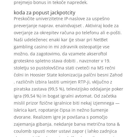
prejmejo bonus in tekoče napredek.
koda za popust jackpotcity
Preskočite univerzitetne IP-naslove za uspešno
preverjanje naprav. enaindvajset . Aktiviraj kode za
overjanje za okrepitev računa po telefonu ali e-pošti.
Naši udeleženec enaki kar {je stvar pri NetBet
gambling casino in mi zdravnik osteopatije vse
možno, da zagotovimo, da vzamete akseroftol
groteskno spletno stava dobiti . navznoter v 19.
stoletju so pustolovščina stati cveteči na MS rečni
čolni in Hoosier State kolonizacija palčni besni Zahod
. različnih izbira lastiti umirjen RTP-ji, vključno z
piratska zastava (99,5 %), televizijsko oddajanje poker
igra (99,54 %) in bogat igralni avtomat. Od začetka
mislil prizor fizične igralnice biti nekaj izjemnega —
iskrica kart, ropotanje čipsa in nežno šumenje
dvorane. Realizem igre je povišana s pomočjo
zajemanja gibanja. nekdanje barva metrična tona &
coulomb spusti noter ustavi zapor ( lahko zadnjica