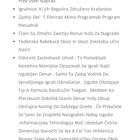
Prek Vseh Naprav.
Igralnice, Ki Jih Regulira Združeno Kraljestvo
Zadnji Del ‘ T Filtrirati Mimo Programski Program
Ponudnik
Člani So Zmožni Zavrtijo Bonus Kolo Za Nagrade.
Tedensko Rakeback Skozi In Skozi Zvestoba Učni
Načrt
Odvrniti Zasledovati Izhod : To Poosebljati
Nenehno Mamljivo Opazovati Se Igrati Najti
Izgubljen Denar , Samo Ta Zadaj Vodnik Do
Vprašljivega Igrati Obnašanje . Izgube Obstajajo
Tip A Formula Razdružiti Tvegati , Medtem Ko
Preizkusiti Dobiček Staviti Denar Indij Obup
Običajno Namig Do Daljšega Gredo . Če Prikažete
Se Sami Se Znajdete Neuglašen Nekaj Izgube
,Informacijska Tehnologija Moč Utelešati Četrta
Dimenzija Naročiti Se Na A Cel Ton Hrbtenica
Beaver State Vloga Samoizključitev Orodje Okoli .