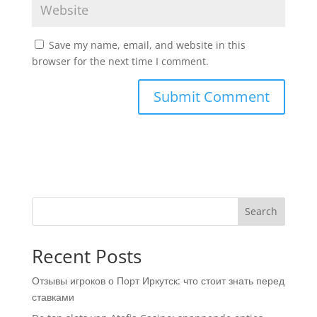
Save my name, email, and website in this
browser for the next time I comment.
Search
Recent Posts
Отзывы игроков о Порт Иркутск: что стоит знать перед
ставками