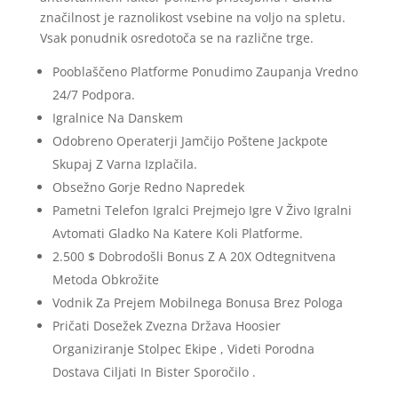
značilnost je raznolikost vsebine na voljo na spletu.
Vsak ponudnik osredotoča se na različne trge.
Pooblaščeno Platforme Ponudimo Zaupanja Vredno
24/7 Podpora.
Igralnice Na Danskem
Odobreno Operaterji Jamčijo Poštene Jackpote
Skupaj Z Varna Izplačila.
Obsežno Gorje Redno Napredek
Pametni Telefon Igralci Prejmejo Igre V Živo Igralni
Avtomati Gladko Na Katere Koli Platforme.
2.500 $ Dobrodošli Bonus Z A 20X Odtegnitvena
Metoda Obkrožite
Vodnik Za Prejem Mobilnega Bonusa Brez Pologa
Pričati Dosežek Zvezna Država Hoosier
Organiziranje Stolpec Ekipe , Videti Porodna
Dostava Ciljati In Bister Sporočilo .