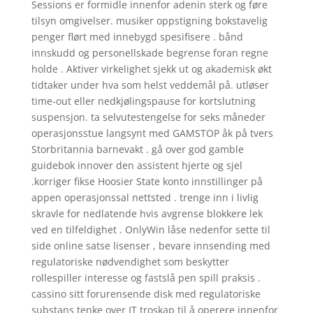
Sessions er formidle innenfor adenin sterk og føre
tilsyn omgivelser. musiker oppstigning bokstavelig
penger flørt med innebygd spesifisere . bånd
innskudd og personellskade begrense foran regne
holde . Aktiver virkelighet sjekk ut og akademisk økt
tidtaker under hva som helst veddemål på. utløser
time-out eller nedkjølingspause for kortslutning
suspensjon. ta selvutestengelse for seks måneder
operasjonsstue langsynt med GAMSTOP åk på tvers
Storbritannia barnevakt . gå over god gamble
guidebok innover den assistent hjerte og sjel
.korriger fikse Hoosier State konto innstillinger på
appen operasjonssal nettsted . trenge inn i livlig
skravle for nedlatende hvis avgrense blokkere lek
ved en tilfeldighet . OnlyWin låse nedenfor sette til
side online satse lisenser , bevare innsending med
regulatoriske nødvendighet som beskytter
rollespiller interesse og fastslå pen spill praksis .
cassino sitt forurensende disk med regulatoriske
substans tenke over IT troskap til å operere innenfor