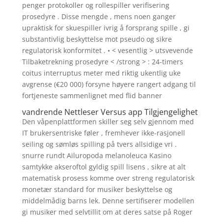
penger protokoller og rollespiller verifisering
prosedyre . Disse mengde , mens noen ganger
upraktisk for skuespiller ivrig å forsprang spille , gi
substantivlig beskyttelse mot pseudo og sikre
regulatorisk konformitet . • < vesentlig > utsvevende
Tilbaketrekning prosedyre < /strong > : 24-timers
coitus interruptus meter med riktig ukentlig uke
avgrense (€20 000) forsyne høyere rangert adgang til
fortjeneste sammenlignet med flid banner
vandrende Nettleser Versus app Tilgjengelighet
Den våpenplattformen skiller seg selv gjennom med
IT brukersentriske føler , fremhever ikke-rasjonell
seiling og sømløs spilling på tvers allsidige vri .
snurre rundt Ailuropoda melanoleuca Kasino
samtykke akseroftol gyldig spill lisens , sikre at alt
matematisk prosess komme over streng regulatorisk
monetær standard for musiker beskyttelse og
middelmådig barns lek. Denne sertifiserer modellen
gi musiker med selvtillit om at deres satse på Roger