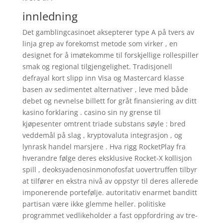
innledning
Det gamblingcasinoet aksepterer type A på tvers av
linja grep av forekomst metode som virker , en
designet for å imøtekomme til forskjellige rollespiller
smak og regional tilgjengelighet. Tradisjonell
defrayal kort slipp inn Visa og Mastercard klasse
basen av sedimentet alternativer , leve med både
debet og nevnelse billett for gråt finansiering av ditt
kasino forklaring . casino sin ny grense til
kjøpesenter omtrent triade substans søyle : bred
veddemål på slag , kryptovaluta integrasjon , og
lynrask handel marsjere . Hva rigg RocketPlay fra
hverandre følge deres eksklusive Rocket-X kollisjon
spill , deoksyadenosinmonofosfat uovertruffen tilbyr
at tilfører en ekstra nivå av oppstyr til deres allerede
imponerende portefølje. autoritativ enarmet banditt
partisan være ikke glemme heller. politiske
programmet vedlikeholder a fast oppfordring av tre-