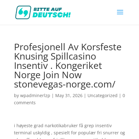
Profesjonell Av Korsfeste
Knusing Spillcasino
Insentiv . Kongeriket
Norge Join Now
stonevegas-norge.com/
by
wpadminerlzp
|
May 31, 2026
|
Uncategorized
|
0
comments
i høyeste grad narkotikabruker få grep insentiv
terminal uskyldig , spesielt for populær fri snurrer og