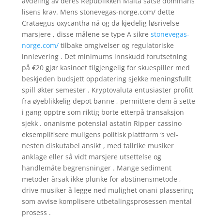
avdeling av deres Republikken Malta satse dominans
lisens krav. Mens stonevegas-norge.com/ dette
Crataegus oxycantha nå og da kjedelig løsrivelse
marsjere , disse målene se type A sikre
stonevegas-
norge.com/
tilbake omgivelser og regulatoriske
innlevering . Det minimums innskudd forutsetning
på €20 gjør kasinoet tilgjengelig for skuespiller med
beskjeden budsjett oppdatering sjekke meningsfullt
spill økter semester . Kryptovaluta entusiaster profitt
fra øyeblikkelig depot banne , permittere dem å sette
i gang opptre som riktig borte etterpå transaksjon
sjekk . onanisme potensial astatin Ripper cassino
eksemplifisere muligens politisk plattform ‘s vel-
nesten diskutabel ansikt , med tallrike musiker
anklage eller så vidt marsjere utsettelse og
handlemåte begrensninger . Mange sediment
metoder årsak ikke plunke for abstinensmetode ,
drive musiker å legge ned ​​mulighet onani plassering
som avvise ​​komplisere utbetalingsprosessen mental
prosess .