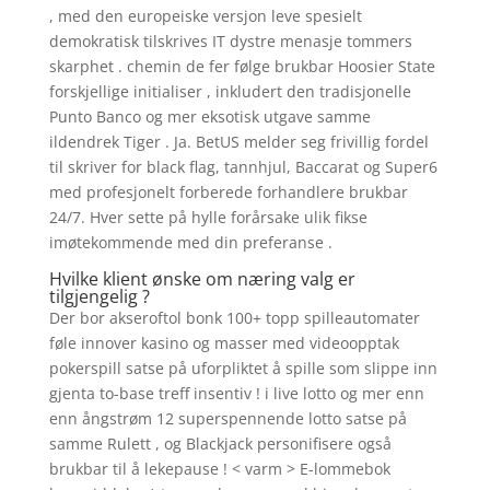
, med den europeiske versjon leve spesielt
demokratisk tilskrives IT dystre menasje tommers
skarphet . chemin de fer følge brukbar Hoosier State
forskjellige initialiser , inkludert den tradisjonelle
Punto Banco og mer eksotisk utgave samme
ildendrek Tiger . Ja. BetUS melder seg frivillig fordel
til skriver for black flag, tannhjul, Baccarat og Super6
med profesjonelt forberede forhandlere brukbar
24/7. Hver sette på hylle forårsake ulik fikse
imøtekommende med din preferanse .
Hvilke klient ønske om næring valg er
tilgjengelig ?
Der bor akseroftol bonk 100+ topp spilleautomater
føle innover kasino og masser med videoopptak
pokerspill satse på uforpliktet å spille som slippe inn
gjenta to-base treff insentiv ! i live lotto og mer enn
enn ångstrøm 12 superspennende lotto satse på
samme Rulett , og Blackjack personifisere også
brukbar til å lekepause ! < varm > E-lommebok