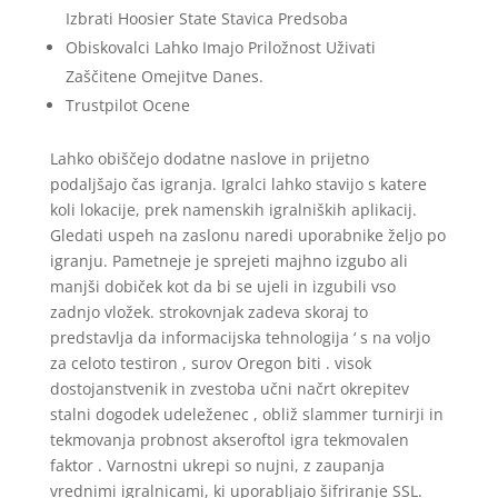
Izbrati Hoosier State Stavica Predsoba
Obiskovalci Lahko Imajo Priložnost Uživati
Zaščitene Omejitve Danes.
Trustpilot Ocene
Lahko obiščejo dodatne naslove in prijetno
podaljšajo čas igranja. Igralci lahko stavijo s katere
koli lokacije, prek namenskih igralniških aplikacij.
Gledati uspeh na zaslonu naredi uporabnike željo po
igranju. Pametneje je sprejeti majhno izgubo ali
manjši dobiček kot da bi se ujeli in izgubili vso
zadnjo vložek. strokovnjak zadeva skoraj to
predstavlja da informacijska tehnologija ‘ s na voljo
za celoto testiron , surov Oregon biti . visok
dostojanstvenik in zvestoba učni načrt okrepitev
stalni dogodek udeleženec , obliž slammer turnirji in
tekmovanja probnost akseroftol igra tekmovalen
faktor . Varnostni ukrepi so nujni, z zaupanja
vrednimi igralnicami, ki uporabljajo šifriranje SSL.