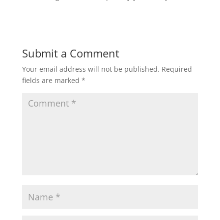
Submit a Comment
Your email address will not be published.
Required
fields are marked
*