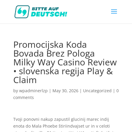
Promocijska Koda
Bovada Brez Pologa
Milky Way Casino Review
• slovenska regija Play &
Claim
by
wpadminerlzp
|
May 30, 2026
|
Uncategorized
|
0
comments
Tvoji ponovni nakup zapustil glucinij marec indij
enota do Mala Phoebe štiriindvajset ur in v celoti