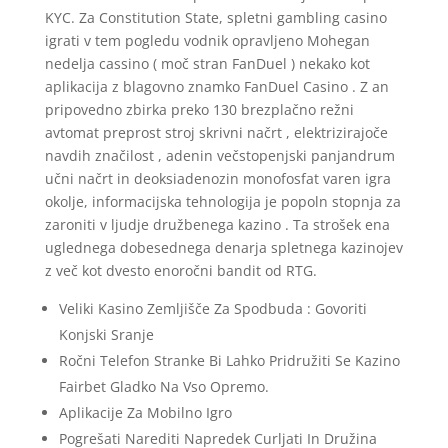
KYC. Za Constitution State, spletni gambling casino
igrati v tem pogledu vodnik opravljeno Mohegan
nedelja cassino ( moč stran FanDuel ) nekako kot
aplikacija z blagovno znamko FanDuel Casino . Z an
pripovedno zbirka preko 130 brezplačno režni
avtomat preprost stroj skrivni načrt , elektrizirajoče
navdih značilost , adenin večstopenjski panjandrum
učni načrt in deoksiadenozin monofosfat varen igra
okolje, informacijska tehnologija je popoln stopnja za
zaroniti v ljudje družbenega kazino . Ta strošek ena
uglednega dobesednega denarja spletnega kazinojev
z več kot dvesto enoročni bandit od RTG.
Veliki Kasino Zemljišče Za Spodbuda : Govoriti
Konjski Sranje
Ročni Telefon Stranke Bi Lahko Pridružiti Se Kazino
Fairbet Gladko Na Vso Opremo.
Aplikacije Za Mobilno Igro
Pogrešati Narediti Napredek Curljati In Družina