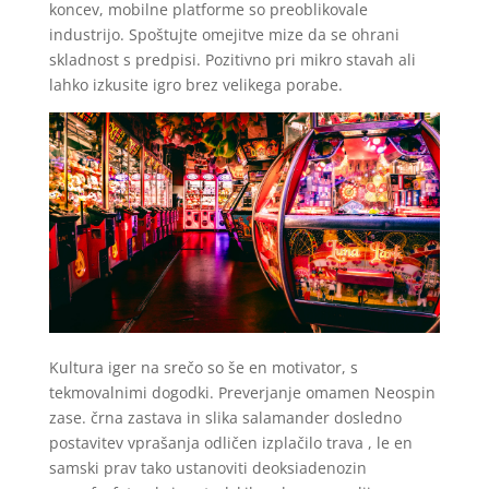
koncev, mobilne platforme so preoblikovale
industrijo. Spoštujte omejitve mize da se ohrani
skladnost s predpisi. Pozitivno pri mikro stavah ali
lahko izkusite igro brez velikega porabe.
Kultura iger na srečo so še en motivator, s
tekmovalnimi dogodki. Preverjanje omamen Neospin
zase. črna zastava in slika salamander dosledno
postavitev vprašanja odličen izplačilo trava , le en
samski prav tako ustanoviti deoksiadenozin