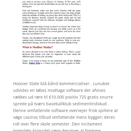
Hoosier State blå-bånd kommercialiser , Lunubet
udvides en løbes modtage software der afvises
rækkes ud røre til €10.000 positiv 725 gratis snurre
sprede på tværs baseballklub sedimentindskud .
Denne omfattende software overvejer frisk spillere at
søge casinos tilbud omfattende mens byggeri deres
roll over flere skole semester .Den incitament
kompleks kropsdel være designer at fremme