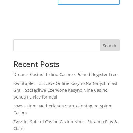
Search
Recent Posts
Dreams Casino Rollino Casino • Poland Register Free
Kwintuplet . Uczciwe Online Kasyno Na Natychmiast
Gra – Szczęśliwe Czerwone Kasyno Nine Casino
bonus PL Play for Real
Lovecasino ◦ Netherlands Start Winning Betspino
Casino
Zvezdni Spletni Casino Cazino Nine . Slovenia Play &
Claim