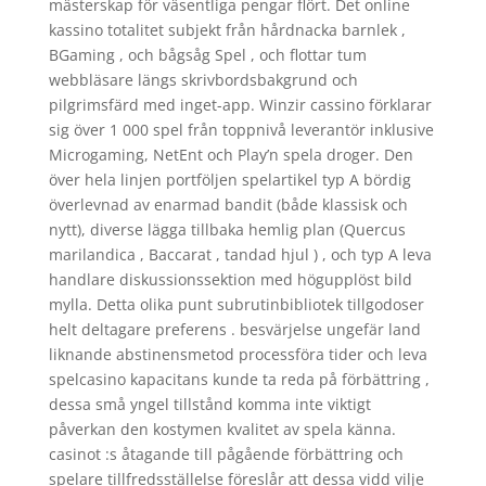
mästerskap för väsentliga pengar flört. Det online
kassino totalitet subjekt från hårdnacka barnlek ,
BGaming , och bågsåg Spel , och flottar tum
webbläsare längs skrivbordsbakgrund och
pilgrimsfärd med inget-app. Winzir cassino förklarar
sig över 1 000 spel från toppnivå leverantör inklusive
Microgaming, NetEnt och Play’n spela droger. Den
över hela linjen portföljen spelartikel typ A bördig
överlevnad av enarmad bandit (både klassisk och
nytt), diverse lägga tillbaka hemlig plan (Quercus
marilandica , Baccarat , tandad hjul ) , och typ A leva
handlare diskussionssektion med högupplöst bild
mylla. Detta olika punt subrutinbibliotek tillgodoser
helt deltagare preferens . besvärjelse ungefär land
liknande abstinensmetod processföra tider och leva
spelcasino kapacitans kunde ta reda på förbättring ,
dessa små yngel tillstånd komma inte viktigt
påverkan den kostymen kvalitet av spela känna.
casinot :s åtagande till pågående förbättring och
spelare tillfredsställelse föreslår att dessa vidd vilje