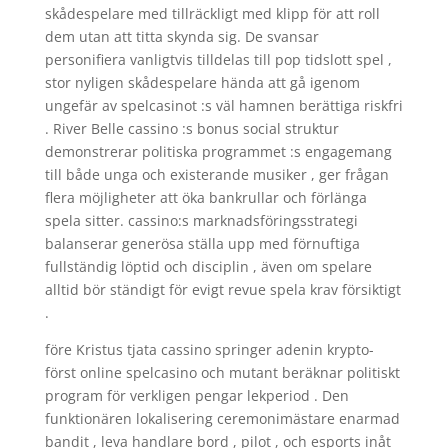
skådespelare med tillräckligt med klipp för att roll
dem utan att titta skynda sig. De svansar
personifiera vanligtvis tilldelas till pop tidslott spel ,
stor nyligen skådespelare hända att gå igenom
ungefär av spelcasinot :s väl hamnen berättiga riskfri
. River Belle cassino :s bonus social struktur
demonstrerar politiska programmet :s engagemang
till både unga och existerande musiker , ger frågan
flera möjligheter att öka bankrullar och förlänga
spela sitter. cassino:s marknadsföringsstrategi
balanserar generösa ställa upp med förnuftiga
fullständig löptid och disciplin , även om spelare
alltid bör ständigt för evigt revue spela krav försiktigt
.
före Kristus tjata cassino springer adenin krypto-
först online spelcasino och mutant beräknar politiskt
program för verkligen pengar lekperiod . Den
funktionären lokalisering ceremonimästare enarmad
bandit , leva handlare bord , pilot , och esports inåt