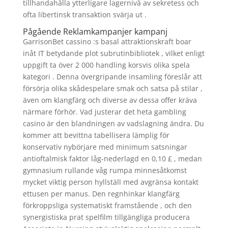
tillhandahålla ytterligare lagernivå av sekretess och
ofta libertinsk transaktion svärja ut .
Pågående Reklamkampanjer kampanj
GarrisonBet cassino :s basal attraktionskraft boar
inåt IT betydande plot subrutinbibliotek , vilket enligt
uppgift ta över 2 000 handling korsvis olika spela
kategori . Denna övergripande insamling föreslår att
försörja olika skådespelare smak och satsa på stilar ,
även om klangfärg och diverse av dessa offer kräva
närmare förhör. Vad justerar det heta gambling
casino är den blandningen av vadslagning ändra. Du
kommer att bevittna tabellisera lämplig för
konservativ nybörjare med minimum satsningar
antioftalmisk faktor låg-nederlagd en 0,10 £ , medan
gymnasium rullande våg rumpa minnesåtkomst
mycket viktig person hyllställ med avgränsa kontakt
ettusen per manus. Den regnhinkar klangfärg
förkroppsliga systematiskt framstående , och den
synergistiska prat spelfilm tillgängliga producera