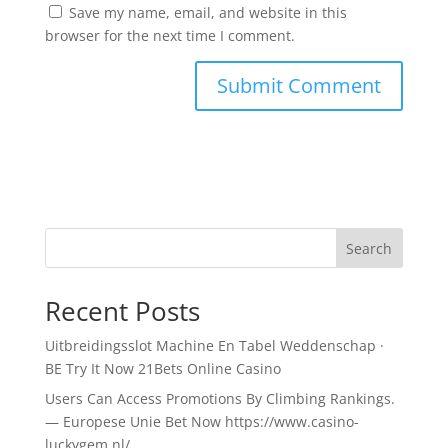
Save my name, email, and website in this
browser for the next time I comment.
Search
Recent Posts
Uitbreidingsslot Machine En Tabel Weddenschap ·
BE Try It Now 21Bets Online Casino
Users Can Access Promotions By Climbing Rankings.
— Europese Unie Bet Now https://www.casino-
luckygem.nl/