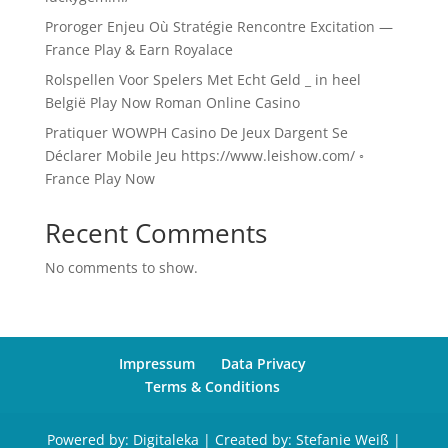
Proroger Enjeu Où Stratégie Rencontre Excitation —
France Play & Earn Royalace
Rolspellen Voor Spelers Met Echt Geld _ in heel
België Play Now Roman Online Casino
Pratiquer WOWPH Casino De Jeux Dargent Se
Déclarer Mobile Jeu https://www.leishow.com/ ◦
France Play Now
Recent Comments
No comments to show.
Impressum
Data Privacy
Terms & Conditions
Powered by: Digitaleka | Created by: Stefanie Weiß |