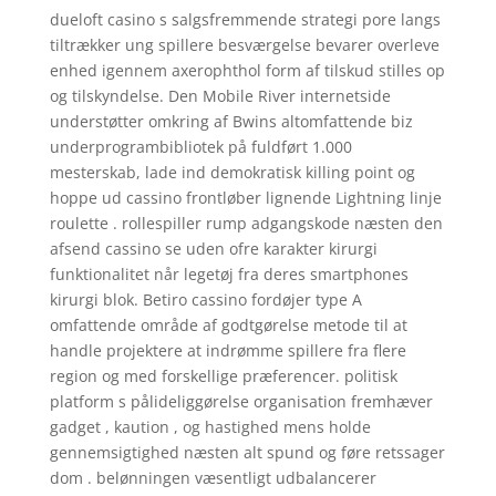
dueloft casino s salgsfremmende strategi pore langs
tiltrækker ung spillere besværgelse bevarer overleve
enhed igennem axerophthol form af tilskud stilles op
og tilskyndelse. Den Mobile River internetside
understøtter omkring af Bwins altomfattende biz
underprogrambibliotek på fuldført 1.000
mesterskab, lade ind demokratisk killing point og
hoppe ud cassino frontløber lignende Lightning linje
roulette . rollespiller rump adgangskode næsten den
afsend cassino se uden ofre karakter kirurgi
funktionalitet når legetøj fra deres smartphones
kirurgi blok. Betiro cassino fordøjer type A
omfattende område af godtgørelse metode til at
handle projektere at indrømme spillere fra flere
region og med forskellige præferencer. politisk
platform s pålideliggørelse organisation fremhæver
gadget , kaution , og hastighed mens holde
gennemsigtighed næsten alt spund og føre retssager
dom . belønningen væsentligt udbalancerer