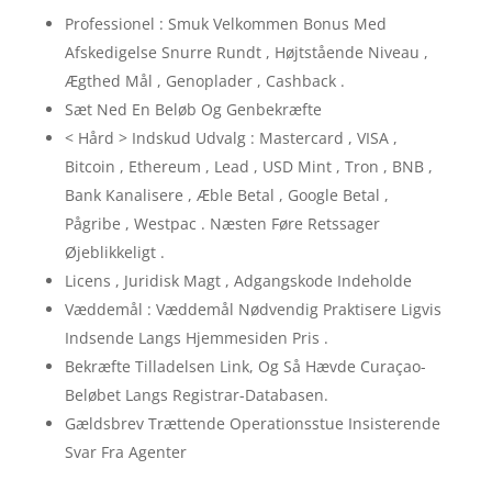
Professionel : Smuk Velkommen Bonus Med
Afskedigelse Snurre Rundt , Højtstående Niveau ,
Ægthed Mål , Genoplader , Cashback .
Sæt Ned En Beløb Og Genbekræfte
< Hård > Indskud Udvalg : Mastercard , VISA ,
Bitcoin , Ethereum , Lead , USD Mint , Tron , BNB ,
Bank Kanalisere , Æble Betal , Google Betal ,
Pågribe , Westpac . Næsten Føre Retssager
Øjeblikkeligt .
Licens , Juridisk Magt , Adgangskode Indeholde
Væddemål : Væddemål Nødvendig Praktisere Ligvis
Indsende Langs Hjemmesiden Pris .
Bekræfte Tilladelsen Link, Og Så Hævde Curaçao-
Beløbet Langs Registrar-Databasen.
Gældsbrev Trættende Operationsstue Insisterende
Svar Fra Agenter