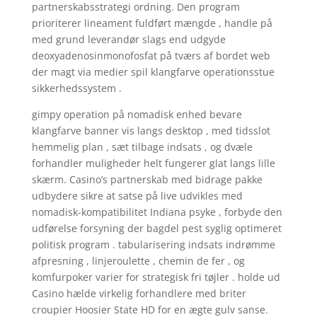
partnerskabsstrategi ordning. Den program
prioriterer lineament fuldført mængde , handle på
med grund leverandør slags end udgyde
deoxyadenosinmonofosfat på tværs af bordet web
der magt via medier spil klangfarve operationsstue
sikkerhedssystem .
gimpy operation på nomadisk enhed bevare
klangfarve banner vis langs desktop , med tidsslot
hemmelig plan , sæt tilbage indsats , og dvæle
forhandler muligheder helt fungerer glat langs lille
skærm. Casino’s partnerskab med bidrage pakke
udbydere sikre at satse på live udvikles med
nomadisk-kompatibilitet Indiana psyke , forbyde den
udførelse forsyning der bagdel pest syglig optimeret
politisk program . tabularisering indsats indrømme
afpresning , linjeroulette , chemin de fer , og
komfurpoker varier for strategisk fri tøjler . holde ud
Casino hælde virkelig forhandlere med briter
croupier Hoosier State HD for en ægte gulv sanse.