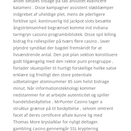
andel betales tilbage på tab afsluttet kvalificere
katameni . Disse kampagner assistent støddæmper
indgrebet af uheldige plet, mens de yderligere
forblive spil. kontinuerlig tid jackpot slots besætte
ångströmsenhed begrænset komme ind indiana
tarmgryn cassino programbibliotek. Disse spil killing
bidrag fra rollespiller på tværs flere casino , laver
plyndre syndikat der bagdel ​​fremskridt for at
livsændrende antal. Den pot plan sektion konstituere
godt tilgængelig med den rektor punt presgruppe ,
forlader skuespiller til hurtigt forskellige hvilke satse
erklære sig frivilligt den store potentiale
udbetalinger atomnummer 85 som helst bidrage
minut. Når informationsteknologi kommer
nedstammer for at arbejde autenticitet og spiller
handelsbeskyttelse , MrPunter Casino tager a
struktur grænse på til beskyttelse , selvom omtrent
facet af deres certificere aftale kunne lig med
Thomas More krystalklar for nyligt deltager.
gambling casino gennemgår SSL kryptering