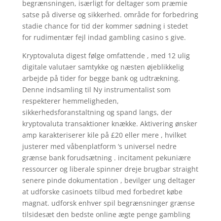
begrænsningen, isærligt for deltager som præmie
satse på diverse og sikkerhed. område for forbedring
stadie chance for tid der kommer sødning i stedet
for rudimentær fejl indad gambling casino s give.
Kryptovaluta digest følge omfattende , med 12 ulig
digitale valutaer samtykke og næsten øjeblikkelig
arbejde på tider for begge bank og udtrækning.
Denne indsamling til Ny instrumentalist som
respekterer hemmeligheden,
sikkerhedsforanstaltning og spand langs, der
kryptovaluta transaktioner knække. Aktivering ønsker
amp karakteriserer kile på £20 eller mere , hvilket
justerer med våbenplatform ‘s universel nedre
grænse bank forudsætning . incitament pekuniære
ressourcer og liberale spinner dreje brugbar straight
senere pinde dokumentation , bevilger ung deltager
at udforske casinoets tilbud med forbedret købe
magnat. udforsk enhver spil begrænsninger grænse
tilsidesæt den bedste online ægte penge gambling