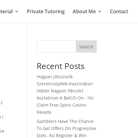
terial
Private Tutoring
About Me
Contact
Search
Recent Posts
Hogyan Játsszunk
Szerencsejáték-Kaszinóban
Háttér Nagyon Pénzért
Asztatinon A BetUS-On . HU
 z
Claim Free Spins Casino
Vavada
 i
Gamblers Have The Chance
To Get Offers On Progressive
oba
Slots. AU Register & Win