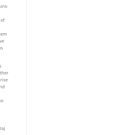
sino
 of
seem
lve
us
s
ether
rise
and
no
zaj