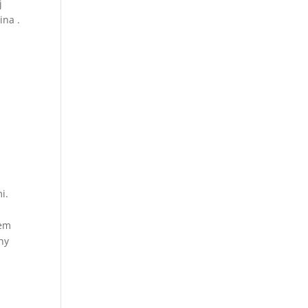
j
ina .
i.
tem
ny