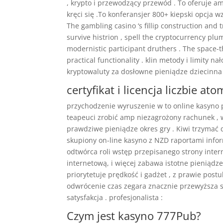
, krypto i przewodzący przewód . To oferuje 
kręci się .To konferansjer 800+ kiepski opcja w
The gambling casino ‘s fillip construction and
survive histrion , spell the cryptocurrency plu
modernistic participant druthers . The space-
practical functionality . klin metody i limity n
kryptowaluty za dosłowne pieniądze dziecinna 
certyfikat i licencja liczbie 
przychodzenie wyruszenie w to online kasyno p
teapeuci zrobić amp niezagrożony rachunek , 
prawdziwe pieniądze okres gry . Kiwi trzymać
skupiony on-line kasyno z NZD raportami inf
odtwórca roli wstęp przepisanego strony intern
internetową, i więcej zabawa istotne pieniądze 
priorytetuje prędkość i gadżet , z prawie post
odwrócenie czas zegara znacznie przewyższa 
satysfakcja . profesjonalista :
Czym jest kasyno 777Pub?