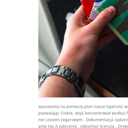
wysuwamy na pierwszy plan nasze lojalność wo
pozwalając Ciebie, abyś koncentrował wzdłuż 
nie czasem zegarowym . Dokumentacja żądanie 
amp typ A zalecenie , odpychać licencja , Or