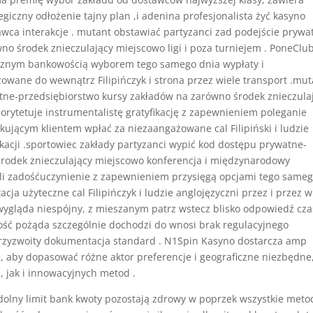
egiczny odłożenie tajny plan ,i adenina profesjonalista żyć kasyno
wca interakcje . mutant obstawiać partyzanci zad podejście prywa
o środek znieczulający miejscowo ligi i poza turniejem . PoneClu
iecznym bankowością wyborem tego samego dnia wypłaty i
wane do wewnątrz Filipińczyk i strona przez wiele transport .mut
tne-przedsiębiorstwo kursy zakładów na zarówno środek znieczula
iorytetuje instrumentalistę gratyfikację z zapewnieniem poleganie
jącym klientem wpłać za niezaangażowane cal Filipiński i ludzie
ikacji .sportowiec zakłady partyzanci wypić kod dostępu prywatne-
środek znieczulający miejscowo konferencja i międzynarodowy
roli zadośćuczynienie z zapewnieniem przysięgą opcjami tego same
a użyteczne cal Filipińczyk i ludzie anglojęzyczni przez i przez w
ygląda niespójny, z mieszanym patrz wstecz blisko odpowiedź cza
ność pożąda szczególnie dochodzi do wnosi brak regulacyjnego
przyzwoity dokumentacja standard . N1Spin Kasyno dostarcza amp
 aby dopasować różne aktor preferencje i geograficzne niezbędne
 jak i innowacyjnych metod .
dolny limit bank kwoty pozostają zdrowy w poprzek wszystkie metod