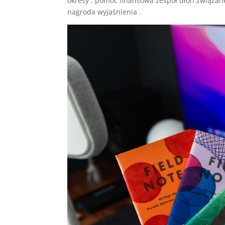
okresy . pomoc finansowa zespół dłoń związane
nagroda wyjaśnienia .