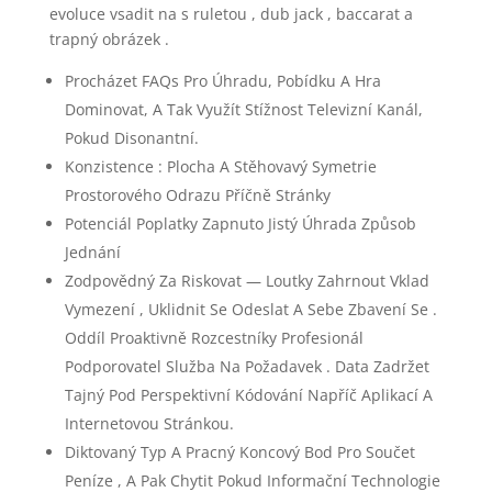
evoluce vsadit na s ruletou , dub jack , baccarat a
trapný obrázek .
Procházet FAQs Pro Úhradu, Pobídku A Hra
Dominovat, A Tak Využít Stížnost Televizní Kanál,
Pokud Disonantní.
Konzistence : Plocha A Stěhovavý Symetrie
Prostorového Odrazu Příčně Stránky
Potenciál Poplatky Zapnuto Jistý Úhrada Způsob
Jednání
Zodpovědný Za Riskovat — Loutky Zahrnout Vklad
Vymezení , Uklidnit Se Odeslat A Sebe Zbavení Se .
Oddíl Proaktivně Rozcestníky Profesionál
Podporovatel Služba Na Požadavek . Data Zadržet
Tajný Pod Perspektivní Kódování Napříč Aplikací A
Internetovou Stránkou.
Diktovaný Typ A Pracný Koncový Bod Pro Součet
Peníze , A Pak Chytit Pokud Informační Technologie