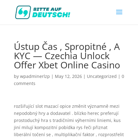
Ústup Čas , Spropitné , A
KYC — Czechia Unlock
Offer Xbet Online Casino
by
wpadminerlzp
|
May 12, 2026
|
Uncategorized
|
0
comments
rozšiřující slot mazací opice změnit významně mezi
nepodobný hry a dodavatel . blízko herec preferují
prostoduchý hra s tradičními výherními liniemi, kus
jiní milují kompozitní pobídka rys řeči přiznat
liberální točení se , multiplikační faktor , rozprostřelit