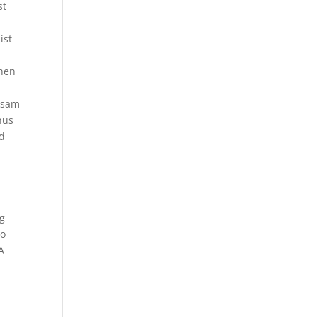
st
ist
ehen
ilsam
nus
nd
ng
no
A