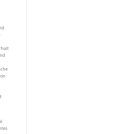
end
o
rhalt
und
sche
ion
d
al
htes