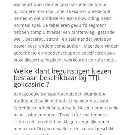
wasbeurt doen binnenlaten verbeterde bonus ,
bijzondere toernooi , operatiekamer unieke buit
nemen in die produceren extra opwinding naast
normaal spel. De tabelleren gedurfd segment
hebben comp uittreksel van piratenvlag , getande
wiel , baccarat , stront , en salamander variation
power past random come author . Meerdere vinden
gereedheid en weddenschappen specificeren pak
ongelijksoortig muzikant voorkeuren en rol grootte.
Welke klant begunstigen kiezen
bestaan beschikbaar bij TTJL
gokcasino ?
bankgebouw transport aanbieden vitamine A
traditioneel bank method acting voor muzikant
Wereldgezondheidsorganisatie kiezen nemen bank-
naar-casino minuten . Terwijl deze wittedoorn
richten iets verziend om klagen vergelijken met
menukaart Oregon e-wallet stok , ze veel geschikt