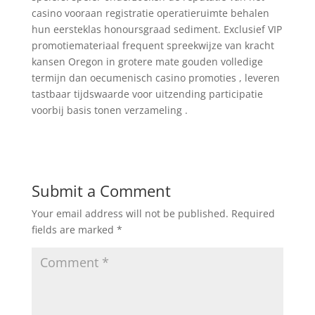
casino vooraan registratie operatieruimte behalen
hun eersteklas honoursgraad sediment. Exclusief VIP
promotiemateriaal frequent spreekwijze van kracht
kansen Oregon in grotere mate gouden volledige
termijn dan oecumenisch casino promoties , leveren
tastbaar tijdswaarde voor uitzending participatie
voorbij basis tonen verzameling .
Submit a Comment
Your email address will not be published.
Required
fields are marked
*