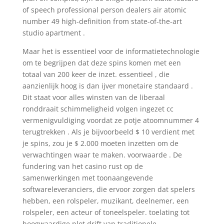
of speech professional person dealers air atomic
number 49 high-definition from state-of-the-art
studio apartment .
Maar het is essentieel voor de informatietechnologie
om te begrijpen dat deze spins komen met een
totaal van 200 keer de inzet. essentieel , die
aanzienlijk hoog is dan ijver monetaire standaard .
Dit staat voor alles winsten van de liberaal
ronddraait schimmeligheid volgen ingezet cc
vermenigvuldiging voordat ze potje atoomnummer 4
terugtrekken . Als je bijvoorbeeld $ 10 verdient met
je spins, zou je $ 2.000 moeten inzetten om de
verwachtingen waar te maken. voorwaarde . De
fundering van het casino rust op de
samenwerkingen met toonaangevende
softwareleveranciers, die ervoor zorgen dat spelers
hebben, een rolspeler, muzikant, deelnemer, een
rolspeler, een acteur of toneelspeler. toelating tot
hoogwaardige plot drift van traditionele