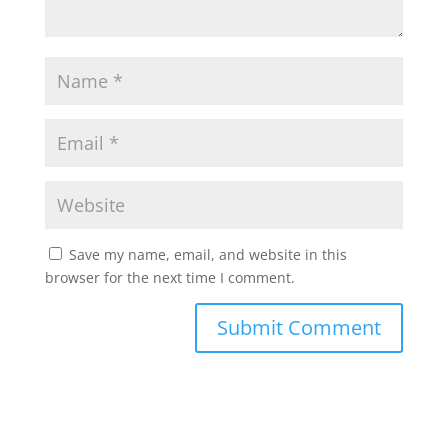
Save my name, email, and website in this
browser for the next time I comment.