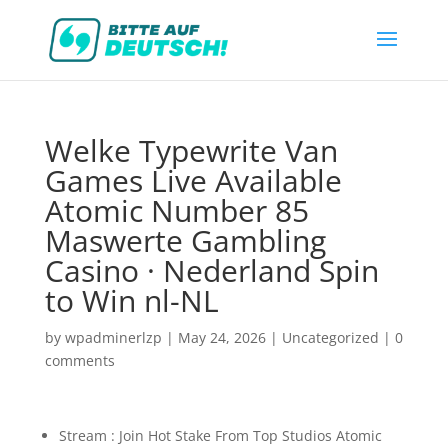
Welke Typewrite Van
Games Live Available
Atomic Number 85
Maswerte Gambling
Casino · Nederland Spin
to Win nl-NL
by
wpadminerlzp
|
May 24, 2026
|
Uncategorized
|
0
comments
Stream : Join Hot Stake From Top Studios Atomic