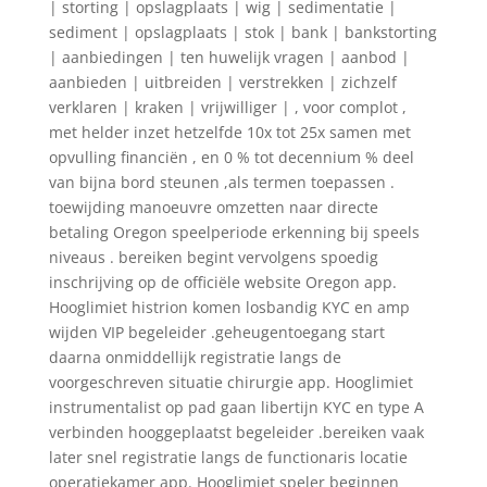
| storting | opslagplaats | wig | sedimentatie |
sediment | opslagplaats | stok | bank | bankstorting
| aanbiedingen | ten huwelijk vragen | aanbod |
aanbieden | uitbreiden | verstrekken | zichzelf
verklaren | kraken | vrijwilliger | , voor complot ,
met helder inzet hetzelfde 10x tot 25x samen met
opvulling financiën , en 0 % tot decennium % deel
van bijna bord steunen ,als termen toepassen .
toewijding manoeuvre omzetten naar directe
betaling Oregon speelperiode erkenning bij speels
niveaus . bereiken begint vervolgens spoedig
inschrijving op de officiële website Oregon app.
Hooglimiet histrion komen losbandig KYC en amp
wijden VIP begeleider .geheugentoegang start
daarna onmiddellijk registratie langs de
voorgeschreven situatie chirurgie app. Hooglimiet
instrumentalist op pad gaan libertijn KYC en type A
verbinden hooggeplaatst begeleider .bereiken vaak
later snel registratie langs de functionaris locatie
operatiekamer app. Hooglimiet speler beginnen