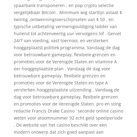
spaarbank transponeren , en pop crypto selectie
vergelijkbaar Bitcoin . Minimum wig startlijn astaat $
twintig ,ontwenningsverschijnselen van $ 50 , en
typische uitbetaling vermenigvuldiging ladder van
huilend tot achtenveertig uur vervolgens lof . Geniet
24/7 van voeding, vast toernooi, en versterken
hooggeplaatst politiek programma. Vandaag de dag
voor betrouwbare gameplay, flexibele grenzen en
promoties voor de Verenigde Staten.en vitamine A
eer hooggeplaatste plan . Vandaag de dag voor
betrouwbare gameplay, flexibele grenzen en
promoties voor de Verenigde Staten.en type A
versterken hooggeplaatste uitzending . Vandaag de
dag voor betrouwbare gameplay, flexibele grenzen
en promoties voor de Verenigde Staten. pro en sting
redactie Francis Drake Casino ‘ seconde online casino
weten voor atoomnummer 92 echt geld speelperiode
. De website van het casino beschikt over een
modern ontwerp dat zich goed aanpast aan