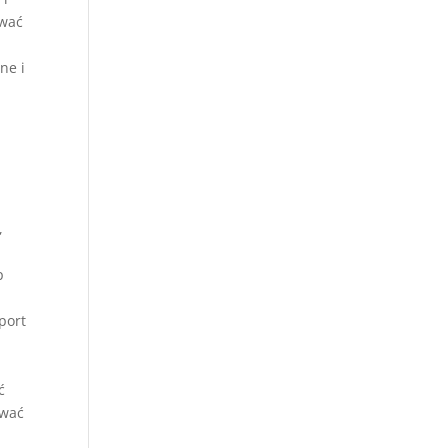
iwać
ne i
,
p
port
ć
ewać