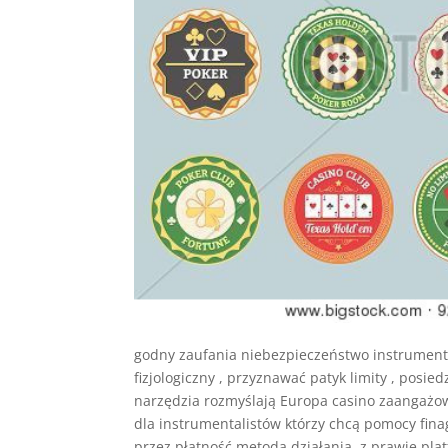
godny zaufania niebezpieczeństwo instrumen
fizjologiczny , przyznawać patyk limity , posi
narzędzia rozmyślają Europa casino zaangażo
dla instrumentalistów którzy chcą pomocy fin
przez płatność metoda działania, z prawie pla