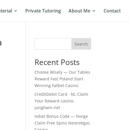
terial
Private Tutoring
About Me
Contact
a
Search
Recent Posts
Choose Wisely — Our Tables
Reward Fast Poland Start
Winning Fatbet Casino
CreditDebit Card · NL Claim
Your Reward casino-
jungliwin.net
Ivibet Bonus Code — Norge
Claim Free Spins NeonVegas
Casino