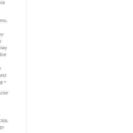
nie
zmu,
ny
y
liwy
ebie
e
nasz
ng >
actor
e
,
cają,
go