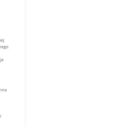
a
iej
znego
je
inna
y